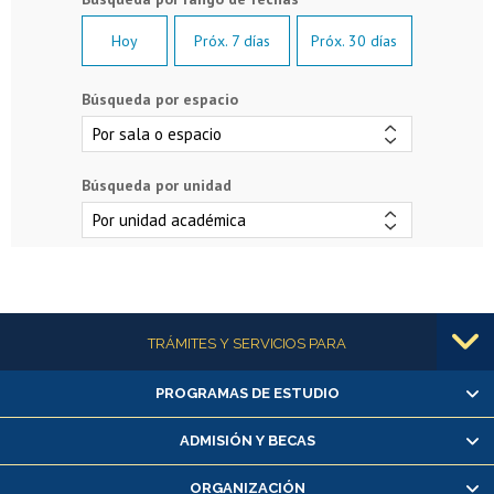
Hoy
Próx. 7 días
Próx. 30 días
Búsqueda por espacio
Búsqueda por unidad
Más información
TRÁMITES Y SERVICIOS PARA
PROGRAMAS DE ESTUDIO
Alumnas/os y exalumnas/os
Matrícula en línea
ADMISIÓN Y BECAS
Inscripción y cambio de asignaturas
ORGANIZACIÓN
Consulta y certificado de notas