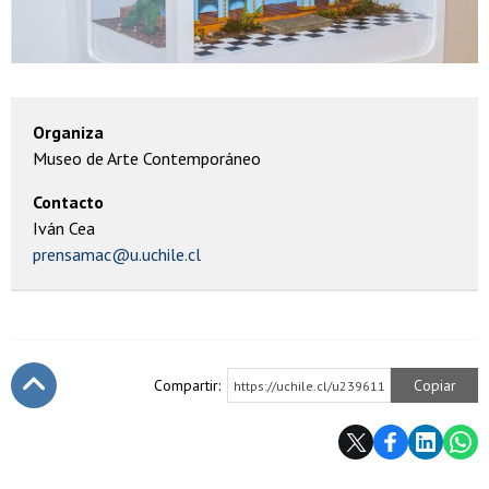
Organiza
Museo de Arte Contemporáneo
Contacto
Iván Cea
prensamac@u.uchile.cl
Compartir:
Copiar
https://uchile.cl/u239611
Subir