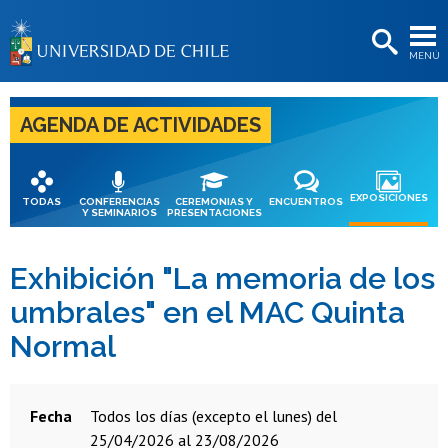
EXTENSIÓN
MENÚ
BIBLIOTECAS
LA UNIVERSIDAD
AGENDA DE ACTIVIDADES
Postulantes
Estudiantes
EXPOSICIONES
TODAS
CONFERENCIAS
CEREMONIAS Y
ENCUENTROS
Y SEMINARIOS
PRESENTACIONES
Académicas/os
Funcionarias/os
Exhibición "La memoria de los
umbrales" en el MAC Quinta
Egresadas/os
Normal
Fecha
todos los días (excepto el lunes) del
25/04/2026 al 23/08/2026