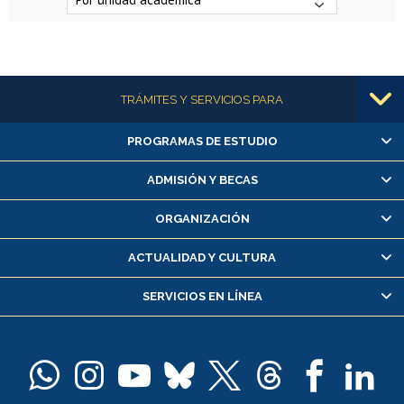
Más información
TRÁMITES Y SERVICIOS PARA
PROGRAMAS DE ESTUDIO
Alumnas/os y exalumnas/os
Matrícula en línea
ADMISIÓN Y BECAS
Inscripción y cambio de asignaturas
ORGANIZACIÓN
Consulta y certificado de notas
Certificado de alumno regular
ACTUALIDAD Y CULTURA
Servicio médico y dental
SERVICIOS EN LÍNEA
Pago de arancel y crédito alumnos
Pago de arancel y crédito exalumnos
Certificado de títulos y grados
Docentes