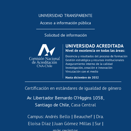
Postulación a concursos internos de investigación
Consulta a bases de datos
UNIVERSIDAD TRANSPARENTE
Perfeccionamiento
Acceso a información pública
Editar Portafolio Académico
Solicitud de información
Evaluación docente
Calificación académica
Postulación al AUCAI
Funcionarias/os
Cursos internos de capacitación
Bienestar del personal
Certificación en estándares de igualdad de género
Portal de movilidad interna
Certificado de renta
Av. Libertador Bernardo O'Higgins 1058,
Santiago de Chile,
Casa Central
Certificado de renta honorarios
Gestión de correo uchile
Campus
:
Andrés Bello
|
Beauchef
|
Dra.
Editar páginas blancas
Eloísa Díaz
|
Juan Gómez Millas
|
Sur
|
más recintos