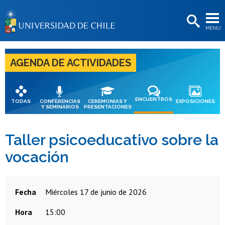
EXTENSIÓN
MENÚ
BIBLIOTECAS
LA UNIVERSIDAD
AGENDA DE ACTIVIDADES
Postulantes
Estudiantes
ENCUENTROS
TODAS
CONFERENCIAS
CEREMONIAS Y
EXPOSICIONES
Y SEMINARIOS
PRESENTACIONES
Académicas/os
Funcionarias/os
Taller psicoeducativo sobre la
vocación
Egresadas/os
Fecha
miércoles 17 de junio de 2026
Hora
15:00