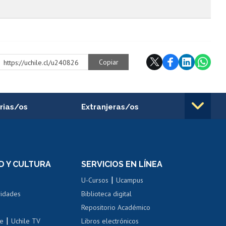
Copiar
https://uchile.cl/u240826
rias/os
Extranjeras/os
rnos de
Revalidación y reconocimiento
n
de títulos
el personal
Postulación al Programa de
Movilidad Estudiantil
D Y CULTURA
SERVICIOS EN LÍNEA
ovilidad interna
Inscripción de asignaturas
|
 de renta
U-Cursos
Ucampus
Cursos de español
 de renta
vidades
Biblioteca digital
Repositorio Académico
correo uchile
|
le
Uchile TV
Libros electrónicos