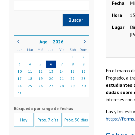
Fecha
Hora
15
Lugar
Di
(P
2026
Lun
Mar
Mié
Jue
Vie
Sáb
Dom
1
2
3
4
5
6
7
8
9
En el marco d
10
11
12
13
14
15
16
Pregrado, a tr
17
18
19
20
21
22
23
estudiantes 
24
25
26
27
28
29
30
dudas sobre e
31
intereses con m
Las y los estu
https://for
Hoy
Próx. 7 días
Próx. 30 días