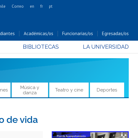
hile
Correo
en
fr
pt
Artes
Cs. Agronómicas
diantes
Académicas/os
Funcionarias/os
Egresadas/os
Cs. Forestales y Conservación
BIBLIOTECAS
LA UNIVERSIDAD
Cs. Sociales
Comunicación e Imagen
Economía y Negocios
Gobierno
Odontología
Música y
ones
Teatro y cine
Deportes
danza
Estudios Internacionales
Bachillerato
Hospital Clínico
o de vida