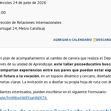
miércoles 24 de junio de 2026
:00
rección de Relaciones Internacionales
ortugal 24, Metro Católica)
AGREGAR A CALENDARIO
DESCARGA
el plan de acompañamiento al cambio de carrera que realiza el De
avés de su unidad de Aprendizaje,
este taller psicoeducativo busca
compartan experiencias entre sus pares que puedan estar e
l futuro o la vocación
, en un espacio dinámico y cercano, diseñad
etas claras. La invitación es a diseñar su propia hoja de ruta con di
diantes interesados, pueden inscribirse en el siguiente formulario:
ms.gle/fmW6wHA93saHNJKT6