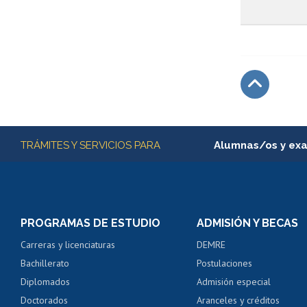
Subir
Más información
TRÁMITES Y SERVICIOS PARA
Alumnas/os y ex
Matrícula en línea
Inscripción y cambio d
Consulta y certificado
PROGRAMAS DE ESTUDIO
ADMISIÓN Y BECAS
Certificado de alumno
Carreras y licenciaturas
DEMRE
Servicio médico y den
Bachillerato
Postulaciones
Pago de arancel y cré
Diplomados
Admisión especial
Pago de arancel y cré
Doctorados
Aranceles y créditos