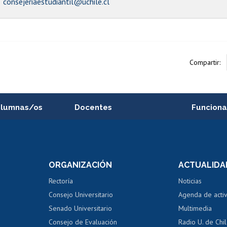
consejeriaestudiantil@uchile.cl
Compartir:
alumnas/os
Docentes
Funciona
Postulación a concursos
Cursos inte
internos de investigación
capacitació
e asignaturas
Consulta a bases de datos
Bienestar d
 de notas
ORGANIZACIÓN
ACTUALIDA
Perfeccionamiento
Portal de m
 regular
Editar Portafolio Académico
Certificado
Rectoría
Noticias
tal
Evaluación docente
Certificado
Consejo Universitario
Agenda de acti
dito alumnos
honorarios
Calificación académica
Senado Universitario
Multimedia
dito exalumnos
Gestión de 
Consejo de Evaluación
Radio U. de Chi
Postulación al AUCAI