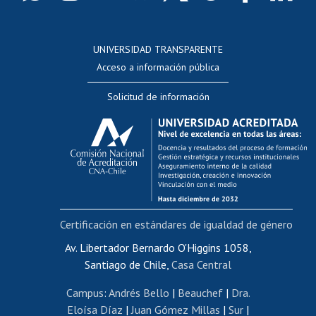
Postulación a concursos internos de investigación
Consulta a bases de datos
UNIVERSIDAD TRANSPARENTE
Perfeccionamiento
Acceso a información pública
Editar Portafolio Académico
Solicitud de información
Evaluación docente
Calificación académica
Postulación al AUCAI
Funcionarias/os
Cursos internos de capacitación
Bienestar del personal
Certificación en estándares de igualdad de género
Portal de movilidad interna
Certificado de renta
Av. Libertador Bernardo O'Higgins 1058,
Santiago de Chile,
Casa Central
Certificado de renta honorarios
Gestión de correo uchile
Campus
:
Andrés Bello
|
Beauchef
|
Dra.
Editar páginas blancas
Eloísa Díaz
|
Juan Gómez Millas
|
Sur
|