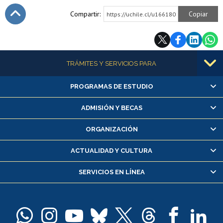
Compartir:
Copiar
https://uchile.cl/u166180
Subir
Más información
TRÁMITES Y SERVICIOS PARA
PROGRAMAS DE ESTUDIO
Alumnas/os y exalumnas/os
Matrícula en línea
ADMISIÓN Y BECAS
Inscripción y cambio de asignaturas
ORGANIZACIÓN
Consulta y certificado de notas
Certificado de alumno regular
ACTUALIDAD Y CULTURA
Servicio médico y dental
SERVICIOS EN LÍNEA
Pago de arancel y crédito alumnos
Pago de arancel y crédito exalumnos
Certificado de títulos y grados
Docentes