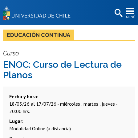
EXTENSIÓN
MENÚ
BIBLIOTECAS
LA UNIVERSIDAD
EDUCACIÓN CONTINUA
Postulantes
Curso
Estudiantes
ENOC: Curso de Lectura de
Académicas/os
Planos
Funcionarias/os
Egresadas/os
Fecha y hora
18/05/26 al 17/07/26 - miércoles , martes , jueves -
20:00 hrs.
Lugar
Modalidad Online (a distancia)