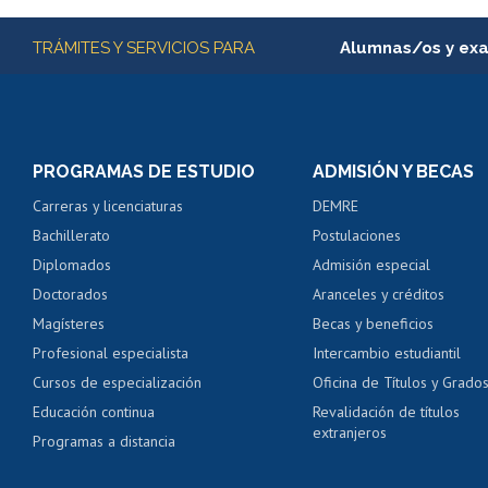
Más información
TRÁMITES Y SERVICIOS PARA
Alumnas/os y ex
Matrícula en línea
Inscripción y cambio d
Consulta y certificado
PROGRAMAS DE ESTUDIO
ADMISIÓN Y BECAS
Certificado de alumno
Carreras y licenciaturas
DEMRE
Servicio médico y den
Bachillerato
Postulaciones
Pago de arancel y cré
Diplomados
Admisión especial
Pago de arancel y cré
Doctorados
Aranceles y créditos
Certificado de títulos 
Magísteres
Becas y beneficios
Profesional especialista
Intercambio estudiantil
Mi Uchile
Ayu
Cursos de especialización
Oficina de Títulos y Grado
Educación continua
Revalidación de títulos
extranjeros
Programas a distancia