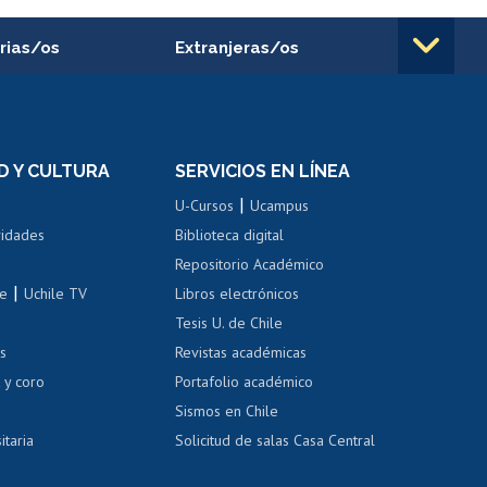
rias/os
Extranjeras/os
rnos de
Revalidación y reconocimiento
n
de títulos
el personal
Postulación al Programa de
Movilidad Estudiantil
D Y CULTURA
SERVICIOS EN LÍNEA
ovilidad interna
Inscripción de asignaturas
|
 de renta
U-Cursos
Ucampus
Cursos de español
 de renta
vidades
Biblioteca digital
Repositorio Académico
correo uchile
|
le
Uchile TV
Libros electrónicos
nas blancas
Tesis U. de Chile
os
Revistas académicas
, sexual y violencia
Denuncias administrativas
 y coro
Portafolio académico
Sismos en Chile
itaria
Solicitud de salas Casa Central