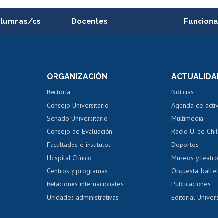
alumnas/os
Docentes
Funciona
Postulación a concursos
Cursos inte
internos de investigación
capacitació
e asignaturas
Consulta a bases de datos
Bienestar d
 de notas
ORGANIZACIÓN
ACTUALIDA
Perfeccionamiento
Portal de m
 regular
Editar Portafolio Académico
Certificado
Rectoría
Noticias
tal
Evaluación docente
Certificado
Consejo Universitario
Agenda de acti
dito alumnos
honorarios
Calificación académica
Senado Universitario
Multimedia
dito exalumnos
Gestión de 
Consejo de Evaluación
Radio U. de Chi
Postulación al AUCAI
y grados
Editar pági
Facultades e institutos
Deportes
Hospital Clínico
Museos y teatr
da tecnológica
Tarjeta TUI
Wifi
Acoso laboral
s
Centros y programas
Orquesta, ballet
Relaciones internacionales
Publicaciones
Unidades administrativas
Editorial Univers