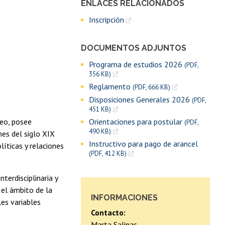
ENLACES RELACIONADOS
Inscripción
DOCUMENTOS ADJUNTOS
Programa de estudios 2026
(PDF,
356 KB)
Reglamento
(PDF, 666 KB)
Disposiciones Generales 2026
(PDF,
451 KB)
eo, posee
Orientaciones para postular
(PDF,
490 KB)
nes del siglo XIX
Instructivo para pago de arancel
líticas y relaciones
(PDF, 412 KB)
erdisciplinaria y
el ámbito de la
INFORMACIONES
les variables
Contacto:
Marta Salinas