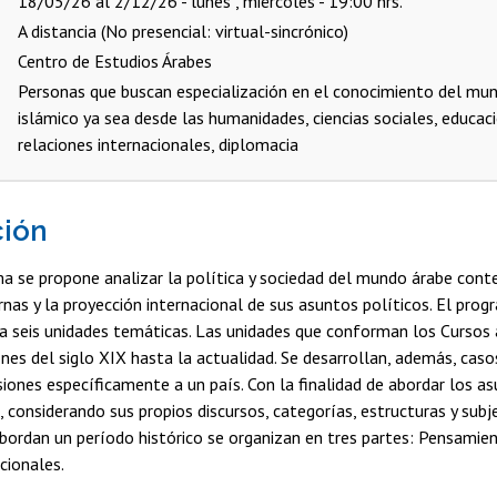
18/05/26 al 2/12/26 - lunes , miércoles - 19:00 hrs.
A distancia (No presencial: virtual-sincrónico)
Centro de Estudios Árabes
Personas que buscan especialización en el conocimiento del mun
islámico ya sea desde las humanidades, ciencias sociales, educaci
relaciones internacionales, diplomacia
ción
ma se propone analizar la política y sociedad del mundo árabe co
rnas y la proyección internacional de sus asuntos políticos. El prog
 a seis unidades temáticas. Las unidades que conforman los Cursos
fines del siglo XIX hasta la actualidad. Se desarrollan, además, cas
siones específicamente a un país. Con la finalidad de abordar los a
, considerando sus propios discursos, categorías, estructuras y subj
bordan un período histórico se organizan en tres partes: Pensamien
cionales.