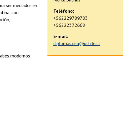
ara ser mediador en
Teléfono:
tina, con
+562229789783
ación,
+56222372668
E-mail:
diplomas.cea@uchile.cl
árabes modernos