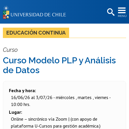
EXTENSIÓN
MENÚ
BIBLIOTECAS
LA UNIVERSIDAD
EDUCACIÓN CONTINUA
Postulantes
Curso
Estudiantes
Curso Modelo PLP y Análisis
Académicas/os
de Datos
Funcionarias/os
Egresadas/os
Fecha y hora
16/06/26 al 3/07/26 - miércoles , martes , viernes -
10:00 hrs.
Lugar
Online – sincrónico vía Zoom | (con apoyo de
plataforma U-Cursos para gestión académica.)