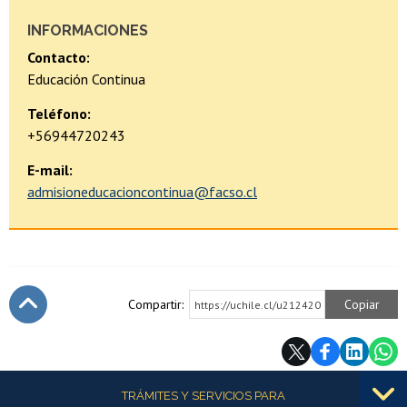
INFORMACIONES
Contacto:
Educación Continua
Teléfono:
+56944720243
E-mail:
admisioneducacioncontinua@facso.cl
Compartir:
Copiar
https://uchile.cl/u212420
Subir
Más información
TRÁMITES Y SERVICIOS PARA