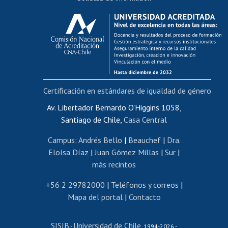
Calificación académica
Postulación al AUCAI
Funcionarias/os
Cursos internos de capacitación
Bienestar del personal
Certificación en estándares de igualdad de género
Portal de movilidad interna
Certificado de renta
Av. Libertador Bernardo O'Higgins 1058,
Santiago de Chile,
Casa Central
Certificado de renta honorarios
Gestión de correo uchile
Campus
:
Andrés Bello
|
Beauchef
|
Dra.
Editar páginas blancas
Eloísa Díaz
|
Juan Gómez Millas
|
Sur
|
más recintos
Extranjeras/os
Revalidación y reconocimiento de títulos
+56 2 29782000
|
Teléfonos y correos
|
Mapa del portal
|
Contacto
Postulación al Programa de Movilidad Estudiantil
Inscripción de asignaturas
SISIB
Universidad de Chile
Cursos de español
-
, 1994-2026 -