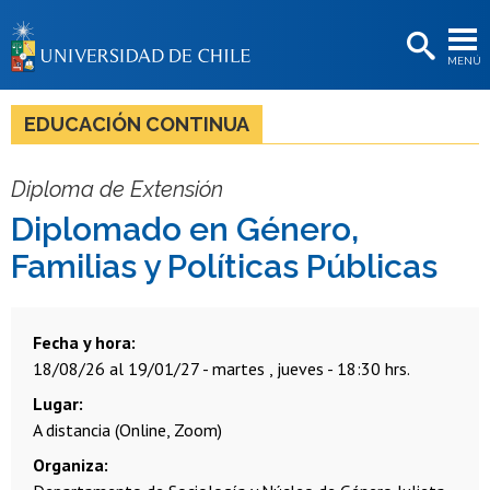
EXTENSIÓN
MENÚ
BIBLIOTECAS
LA UNIVERSIDAD
EDUCACIÓN CONTINUA
Postulantes
Diploma de Extensión
Estudiantes
Diplomado en Género,
Académicas/os
Familias y Políticas Públicas
Funcionarias/os
Egresadas/os
Fecha y hora
18/08/26 al 19/01/27 - martes , jueves - 18:30 hrs.
Lugar
A distancia (Online, Zoom)
Organiza