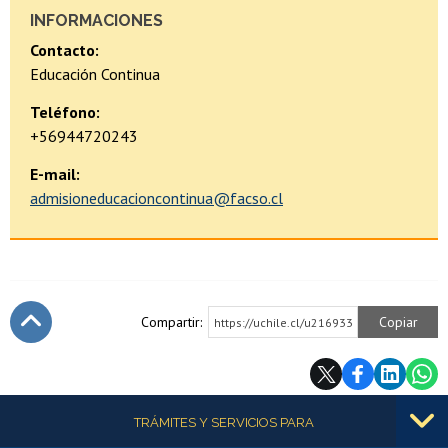
INFORMACIONES
Contacto:
Educación Continua
Teléfono:
+56944720243
E-mail:
admisioneducacioncontinua@facso.cl
Compartir:
Copiar
https://uchile.cl/u216933
Subir
Más información
TRÁMITES Y SERVICIOS PARA