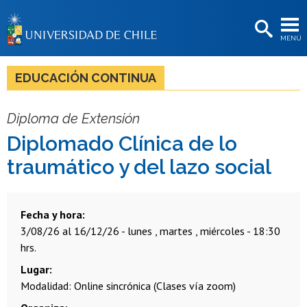
EXTENSIÓN
MENÚ
BIBLIOTECAS
LA UNIVERSIDAD
EDUCACIÓN CONTINUA
Postulantes
Diploma de Extensión
Estudiantes
Diplomado Clínica de lo
Académicas/os
traumático y del lazo social
Funcionarias/os
Egresadas/os
Fecha y hora
3/08/26 al 16/12/26 - lunes , martes , miércoles - 18:30
hrs.
Lugar
Modalidad: Online sincrónica (Clases vía zoom)