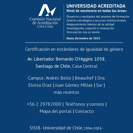
Calificación académica
Postulación al AUCAI
Funcionarias/os
Cursos internos de capacitación
Bienestar del personal
Certificación en estándares de igualdad de género
Portal de movilidad interna
Certificado de renta
Av. Libertador Bernardo O'Higgins 1058,
Santiago de Chile,
Casa Central
Certificado de renta honorarios
Gestión de correo uchile
Campus
:
Andrés Bello
|
Beauchef
|
Dra.
Editar páginas blancas
Eloísa Díaz
|
Juan Gómez Millas
|
Sur
|
más recintos
Extranjeras/os
Revalidación y reconocimiento de títulos
+56 2 29782000
|
Teléfonos y correos
|
Mapa del portal
|
Contacto
Postulación al Programa de Movilidad Estudiantil
Inscripción de asignaturas
SISIB
Universidad de Chile
Cursos de español
-
, 1994-2026 -