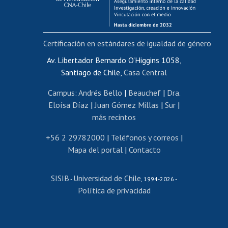
Funcionarias/os
Cursos internos de capacitación
Bienestar del personal
Certificación en estándares de igualdad de género
Portal de movilidad interna
Certificado de renta
Av. Libertador Bernardo O'Higgins 1058,
Santiago de Chile,
Casa Central
Certificado de renta honorarios
Gestión de correo uchile
Campus
:
Andrés Bello
|
Beauchef
|
Dra.
Editar páginas blancas
Eloísa Díaz
|
Juan Gómez Millas
|
Sur
|
más recintos
Extranjeras/os
Revalidación y reconocimiento de títulos
+56 2 29782000
|
Teléfonos y correos
|
Mapa del portal
|
Contacto
Postulación al Programa de Movilidad Estudiantil
Inscripción de asignaturas
SISIB
Universidad de Chile
Cursos de español
-
, 1994-2026 -
Política de privacidad
Mi Uchile
Ayuda tecnológica
Tarjeta TUI
Wifi
Acoso laboral, sexual y violencia