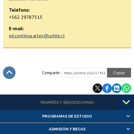
Teléfono:
+562 29787515
E-mail:
ed.continua.artes@uchile.cl
Compartir:
Copiar
https://uchile.cl/u217361
Subir
Más información
TRÁMITES Y SERVICIOS PARA
PROGRAMAS DE ESTUDIO
Alumnas/os y exalumnas/os
Matrícula en línea
ADMISIÓN Y BECAS