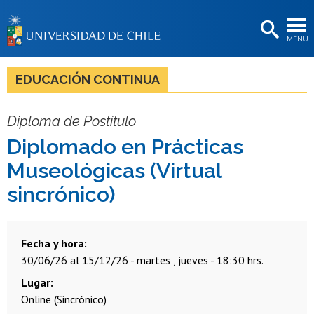
EXTENSIÓN
MENÚ
BIBLIOTECAS
LA UNIVERSIDAD
EDUCACIÓN CONTINUA
Postulantes
Diploma de Postítulo
Estudiantes
Diplomado en Prácticas
Académicas/os
Museológicas (Virtual
Funcionarias/os
sincrónico)
Egresadas/os
Fecha y hora
30/06/26 al 15/12/26 - martes , jueves - 18:30 hrs.
Lugar
Online (Sincrónico)