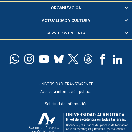
Inscripción y cambio de asignaturas
ORGANIZACIÓN
Consulta y certificado de notas
Certificado de alumno regular
ACTUALIDAD Y CULTURA
Servicio médico y dental
SERVICIOS EN LÍNEA
Pago de arancel y crédito alumnos
Pago de arancel y crédito exalumnos
Certificado de títulos y grados
Docentes
Postulación a concursos internos de investigación
Consulta a bases de datos
UNIVERSIDAD TRANSPARENTE
Perfeccionamiento
Acceso a información pública
Editar Portafolio Académico
Solicitud de información
Evaluación docente
Calificación académica
Postulación al AUCAI