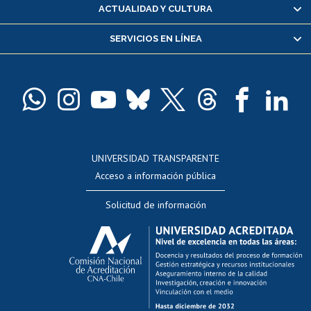
Certificado de alumno regular
ACTUALIDAD Y CULTURA
Servicio médico y dental
SERVICIOS EN LÍNEA
Pago de arancel y crédito alumnos
Pago de arancel y crédito exalumnos
Certificado de títulos y grados
Docentes
Postulación a concursos internos de investigación
Consulta a bases de datos
UNIVERSIDAD TRANSPARENTE
Perfeccionamiento
Acceso a información pública
Editar Portafolio Académico
Solicitud de información
Evaluación docente
Calificación académica
Postulación al AUCAI
Funcionarias/os
Cursos internos de capacitación