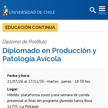
EXTENSIÓN
MENÚ
BIBLIOTECAS
LA UNIVERSIDAD
EDUCACIÓN CONTINUA
Postulantes
Diploma de Postítulo
Estudiantes
Diplomado en Producción y
Académicas/os
Patología Avícola
Funcionarias/os
Egresadas/os
Fecha y hora
21/07/26 al 27/11/26 - martes , jueves - 18:30 hrs.
Lugar
Híbrido: plataforma zoom y una semana de corrida
presencial al final del programa. (Avenida Santa Rosa
11735, La Pintana)