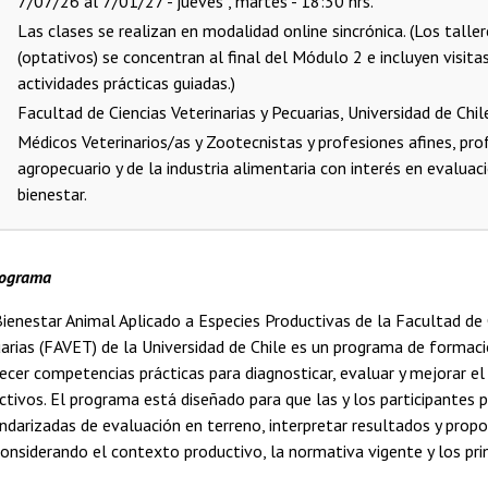
7/07/26 al 7/01/27 - jueves , martes - 18:30 hrs.
Las clases se realizan en modalidad online sincrónica. (Los talle
(optativos) se concentran al final del Módulo 2 e incluyen visita
actividades prácticas guiadas.)
Facultad de Ciencias Veterinarias y Pecuarias, Universidad de Chil
Médicos Veterinarios/as y Zootecnistas y profesiones afines, pro
agropecuario y de la industria alimentaria con interés en evaluac
bienestar.
rograma
ienestar Animal Aplicado a Especies Productivas de la Facultad de 
uarias (FAVET) de la Universidad de Chile es un programa de forma
ecer competencias prácticas para diagnosticar, evaluar y mejorar el
tivos. El programa está diseñado para que las y los participantes 
darizadas de evaluación en terreno, interpretar resultados y prop
considerando el contexto productivo, la normativa vigente y los prin