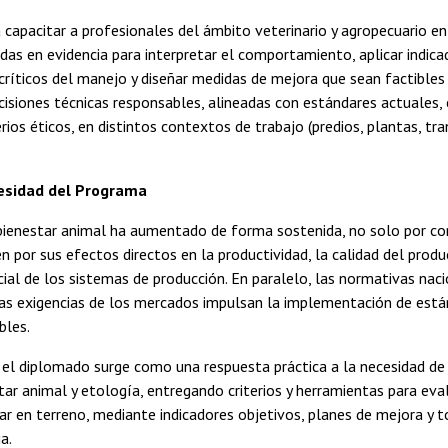
capacitar a profesionales del ámbito veterinario y agropecuario en
as en evidencia para interpretar el comportamiento, aplicar indica
 críticos del manejo y diseñar medidas de mejora que sean factibles
isiones técnicas responsables, alineadas con estándares actuales, 
erios éticos, en distintos contextos de trabajo (predios, plantas, tr
cesidad del Programa
 bienestar animal ha aumentado de forma sostenida, no solo por co
én por sus efectos directos en la productividad, la calidad del produ
cial de los sistemas de producción. En paralelo, las normativas nac
 las exigencias de los mercados impulsan la implementación de est
bles.
, el diplomado surge como una respuesta práctica a la necesidad de
tar animal y etología, entregando criterios y herramientas para evalu
ar en terreno, mediante indicadores objetivos, planes de mejora y 
a.