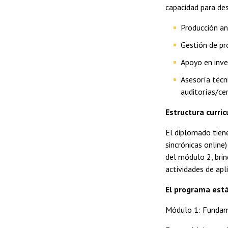
capacidad para d
Producción an
Gestión de pr
Apoyo en inve
Asesoría técn
auditorías/cer
Estructura curric
El diplomado tiene
sincrónicas online
del módulo 2, brin
actividades de apl
El programa está
Módulo 1: Fundam