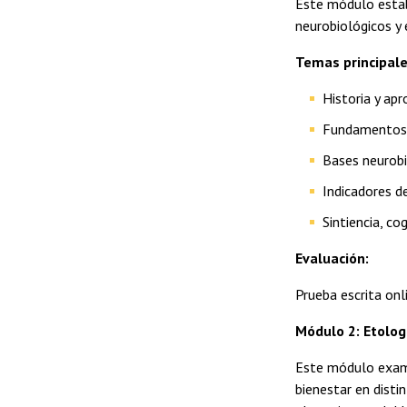
Este módulo establ
neurobiológicos y 
Temas principale
Historia y ap
Fundamentos f
Bases neurobi
Indicadores d
Sintiencia, c
Evaluación:
Prueba escrita onl
Módulo 2: Etolog
Este módulo exami
bienestar en disti