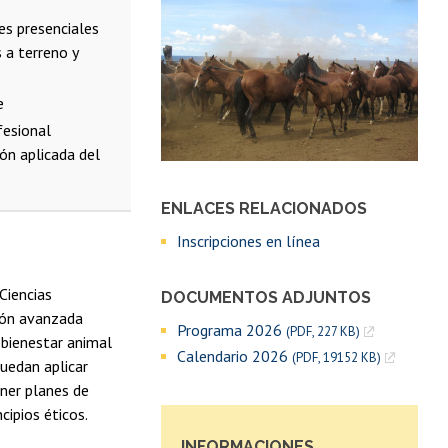
res presenciales
s a terreno y
e
fesional
ión aplicada del
ENLACES RELACIONADOS
Inscripciones en línea
Ciencias
DOCUMENTOS ADJUNTOS
ción avanzada
Programa 2026
(PDF, 227 KB)
 bienestar animal
Calendario 2026
(PDF, 19152 KB)
puedan aplicar
oner planes de
cipios éticos.
INFORMACIONES