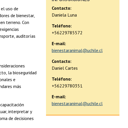
Contacto:
 el uso de
Daniela Luna
dores de bienestar,
 en terreno. Con
Teléfono:
exigencias
+56229785572
ansporte, auditorías
E-mail:
bienestaranimal@uchile.cl
Contacto:
nsideraciones
Daniel Cartes
cto, la bioseguridad
Teléfono:
ionales e
+56229780351
ándares más
E-mail:
bienestaranimal@uchile.cl
 capacitación
ar, interpretar y
toma de decisiones