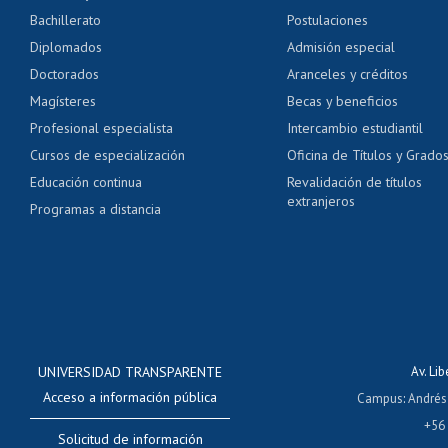
Servicio médico y den
Bachillerato
Postulaciones
Pago de arancel y cré
Diplomados
Admisión especial
Pago de arancel y cré
Doctorados
Aranceles y créditos
Certificado de títulos 
Magísteres
Becas y beneficios
Profesional especialista
Intercambio estudiantil
Mi Uchile
Ayu
Cursos de especialización
Oficina de Títulos y Grado
Educación continua
Revalidación de títulos
extranjeros
Programas a distancia
UNIVERSIDAD TRANSPARENTE
Av. Li
Acceso a información pública
Campus
:
Andrés
+56
Solicitud de información