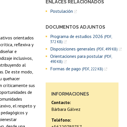
ENLACES RELACIONADOS
Postulación
DOCUMENTOS ADJUNTOS
Programa de estudios 2026
(PDF,
cativos orientados
372 KB)
rítica, reflexiva y
Disposiciones generales
(PDF, 499 KB)
diseñar e
Orientaciones para postular
(PDF,
izaje inclusivos,
490 KB)
ntribuyendo al
Formas de pago
(PDF, 222 KB)
vas. De este modo,
su quehacer
en críticamente sus
 oportunidades de
INFORMACIONES
 comunidades
Contacto:
lexivo, el respeto y
Bárbara Gálvez
s pedagógicos y
bienestar
Teléfono:
oyo, desde una
+56229789757