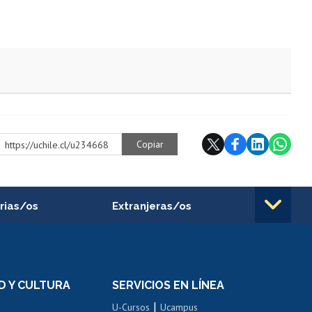
Copiar
https://uchile.cl/u234668
rias/os
Extranjeras/os
rnos de
Revalidación y reconocimiento
n
de títulos
el personal
Postulación al Programa de
Movilidad Estudiantil
D Y CULTURA
SERVICIOS EN LÍNEA
ovilidad interna
Inscripción de asignaturas
|
 de renta
U-Cursos
Ucampus