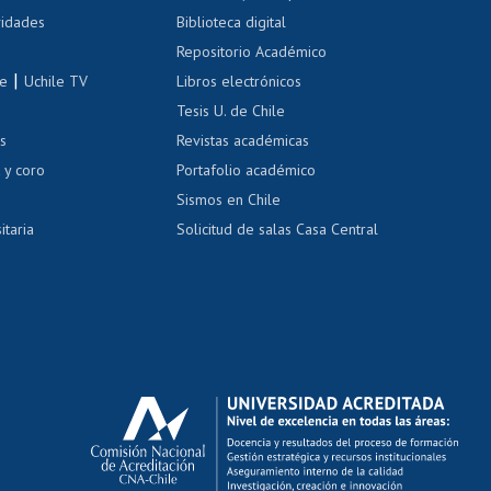
Cursos de español
 de renta
vidades
Biblioteca digital
Repositorio Académico
correo uchile
|
le
Uchile TV
Libros electrónicos
nas blancas
Tesis U. de Chile
os
Revistas académicas
, sexual y violencia
Denuncias administrativas
 y coro
Portafolio académico
Sismos en Chile
itaria
Solicitud de salas Casa Central