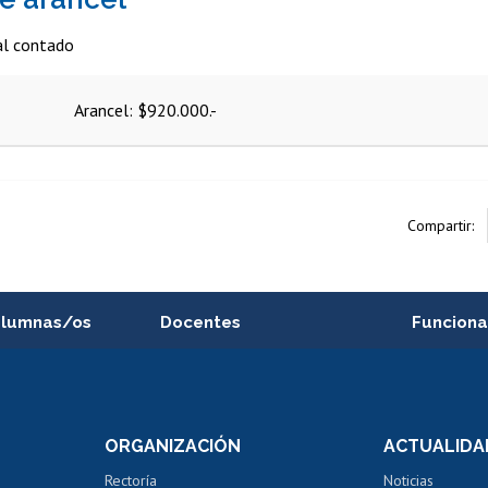
al contado
Arancel: $920.000.-
Compartir:
alumnas/os
Docentes
Funciona
Postulación a concursos
Cursos inte
internos de investigación
capacitació
e asignaturas
Consulta a bases de datos
Bienestar d
 de notas
ORGANIZACIÓN
ACTUALIDA
Perfeccionamiento
Portal de m
 regular
Editar Portafolio Académico
Certificado
Rectoría
Noticias