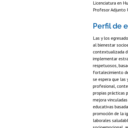
Licenciatura en H
Profesor Adjunto U
Perfil de 
Las y los egresad
al bienestar socioe
contextualizada d
implementar estra
respetuosos, basad
fortalecimiento de
se espera que las 
profesional, conte
propias prácticas 
mejora vinculadas
educativas basadas 
promoción de la ig
laborales saludab
socioemocional, ar