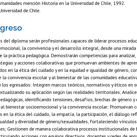
umanidades mención Historia en la Universidad de Chile, 1992.
niversidad de Chile.
egreso
os del diploma serán profesionales capaces de liderar procesos edu
mocional, la convivencia y el desarrollo integral, desde una mirada c
e la práctica pedagógica. Demostrarán competencias para analizar, 
tegias y acciones colaborativas que promuevan ambientes de aprend
os en la ética del cuidado y en la equidad e igualdad de género, co
 la convivencia escolar y al bienestar de las comunidades educati
y los egresados: Integren marcos teóricos, normativos y éticos en 
xtualizando su aplicación según las realidades territoriales; Analic
pedagógicas, identificando tensiones, desafíos, brechas de género y
 al bienestar socioemocional y la convivencia escolar; Promuevan
en la ética del cuidado, la empatía, la participación, el diálogo ref
ualdad y diversidad de género/sexualidades, fortaleciendo vínculo
les; Gestionen de manera colaborativa procesos institucionales de 
ticulando acciones con equipos directivos, docentes y redes de ap