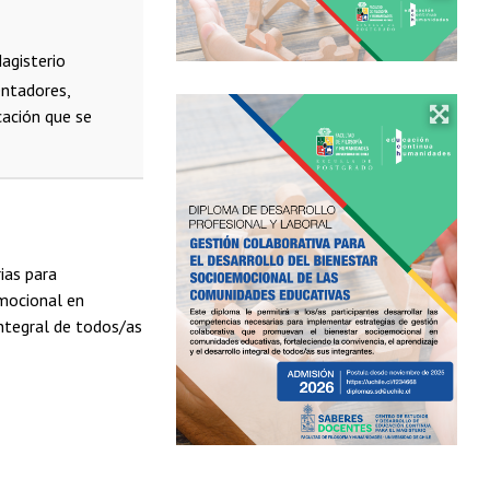
agisterio
entadores,
cación que se
ias para
mocional en
integral de todos/as