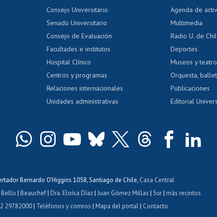
tal
Evaluación docente
Certificado
Consejo Universitario
Agenda de acti
dito alumnos
honorarios
Calificación académica
Senado Universitario
Multimedia
dito exalumnos
Gestión de 
Consejo de Evaluación
Radio U. de Chi
Postulación al AUCAI
y grados
Editar pági
Facultades e institutos
Deportes
Hospital Clínico
Museos y teatr
da tecnológica
Tarjeta TUI
Wifi
Acoso laboral
s
Centros y programas
Orquesta, ballet
Relaciones internacionales
Publicaciones
Unidades administrativas
Editorial Univers
bertador Bernardo O'Higgins 1058, Santiago de Chile,
Casa Central
 Bello
|
Beauchef
|
Dra. Eloísa Díaz
|
Juan Gómez Millas
|
Sur
|
más recintos
 2 29782000
|
Teléfonos y correos
|
Mapa del portal
|
Contacto