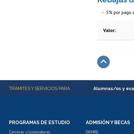
5% por pago 
Valor
Subir
Más información
TRÁMITES Y SERVICIOS PARA
Alumnas/os y ex
Matrícula en línea
Inscripción y cambio d
Consulta y certificado
PROGRAMAS DE ESTUDIO
ADMISIÓN Y BECAS
Certificado de alumno
Carreras y licenciaturas
DEMRE