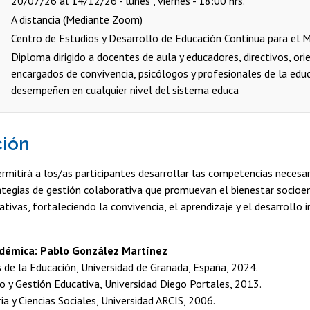
20/07/26 al 14/12/26 - lunes , viernes - 18:00 hrs.
A distancia (Mediante Zoom)
Centro de Estudios y Desarrollo de Educación Continua para el M
Diploma dirigido a docentes de aula y educadores, directivos, ori
encargados de convivencia, psicólogos y profesionales de la edu
desempeñen en cualquier nivel del sistema educa
ción
rmitirá a los/as participantes desarrollar las competencias necesar
tegias de gestión colaborativa que promuevan el bienestar socioe
ivas, fortaleciendo la convivencia, el aprendizaje y el desarrollo 
adémica: Pablo González Martínez
 de la Educación, Universidad de Granada, España, 2024.
o y Gestión Educativa, Universidad Diego Portales, 2013.
ia y Ciencias Sociales, Universidad ARCIS, 2006.