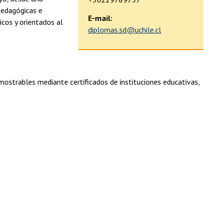
 pedagógicas e
E-mail:
icos y orientados al
diplomas.sd@uchile.cl
emostrables mediante certificados de instituciones educativas,