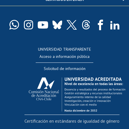
Pago de arancel y crédito alumnos
Pago de arancel y crédito exalumnos
Certificado de títulos y grados
Docentes
Postulación a concursos internos de investigación
Consulta a bases de datos
UNIVERSIDAD TRANSPARENTE
Perfeccionamiento
Acceso a información pública
Editar Portafolio Académico
Solicitud de información
Evaluación docente
Calificación académica
Postulación al AUCAI
Funcionarias/os
Cursos internos de capacitación
Bienestar del personal
Certificación en estándares de igualdad de género
Portal de movilidad interna