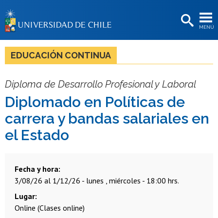
EXTENSIÓN
MENÚ
BIBLIOTECAS
LA UNIVERSIDAD
EDUCACIÓN CONTINUA
Postulantes
Diploma de Desarrollo Profesional y Laboral
Estudiantes
Diplomado en Políticas de
Académicas/os
carrera y bandas salariales en
Funcionarias/os
el Estado
Egresadas/os
Fecha y hora
3/08/26 al 1/12/26 - lunes , miércoles - 18:00 hrs.
Lugar
Online (Clases online)