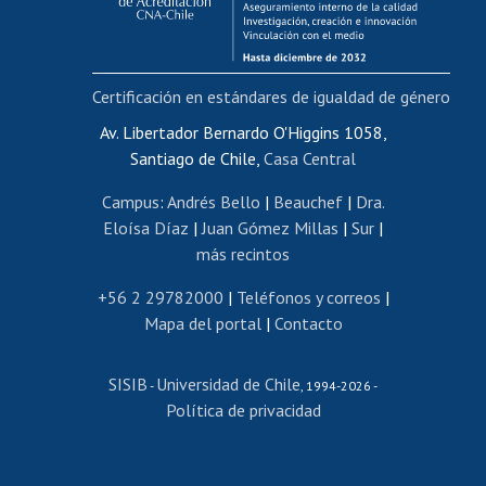
Funcionarias/os
Cursos internos de capacitación
Bienestar del personal
Certificación en estándares de igualdad de género
Portal de movilidad interna
Certificado de renta
Av. Libertador Bernardo O'Higgins 1058,
Santiago de Chile,
Casa Central
Certificado de renta honorarios
Gestión de correo uchile
Campus
:
Andrés Bello
|
Beauchef
|
Dra.
Editar páginas blancas
Eloísa Díaz
|
Juan Gómez Millas
|
Sur
|
más recintos
Extranjeras/os
Revalidación y reconocimiento de títulos
+56 2 29782000
|
Teléfonos y correos
|
Mapa del portal
|
Contacto
Postulación al Programa de Movilidad Estudiantil
Inscripción de asignaturas
SISIB
Universidad de Chile
Cursos de español
-
, 1994-2026 -
Política de privacidad
Mi Uchile
Ayuda tecnológica
Tarjeta TUI
Wifi
Acoso laboral, sexual y violencia