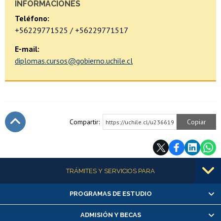
INFORMACIONES
Teléfono:
+56229771525 / +56229771517
E-mail:
diplomas.cursos@gobierno.uchile.cl
Compartir:
Copiar
https://uchile.cl/u236619
Subir
Más información
TRÁMITES Y SERVICIOS PARA
PROGRAMAS DE ESTUDIO
Alumnas/os y exalumnas/os
Matrícula en línea
ADMISIÓN Y BECAS