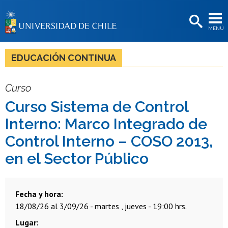
EXTENSIÓN
MENÚ
BIBLIOTECAS
LA UNIVERSIDAD
EDUCACIÓN CONTINUA
Postulantes
Curso
Estudiantes
Curso Sistema de Control
Académicas/os
Interno: Marco Integrado de
Funcionarias/os
Control Interno – COSO 2013,
en el Sector Público
Egresadas/os
Fecha y hora
18/08/26 al 3/09/26 - martes , jueves - 19:00 hrs.
Lugar