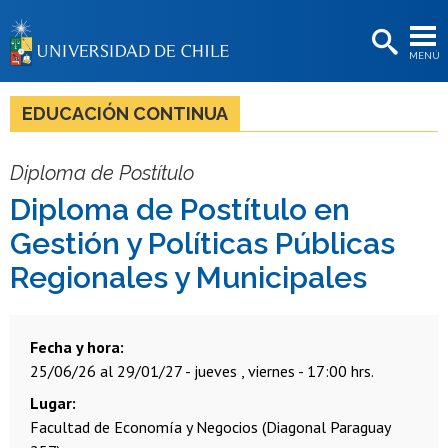
EXTENSIÓN
MENÚ
BIBLIOTECAS
LA UNIVERSIDAD
EDUCACIÓN CONTINUA
Postulantes
Diploma de Postítulo
Estudiantes
Diploma de Postítulo en
Académicas/os
Gestión y Políticas Públicas
Funcionarias/os
Regionales y Municipales
Egresadas/os
Fecha y hora
25/06/26 al 29/01/27 - jueves , viernes - 17:00 hrs.
Lugar
Facultad de Economía y Negocios (Diagonal Paraguay