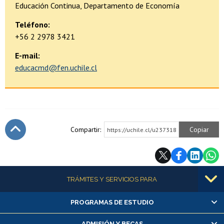
Educación Continua, Departamento de Economía
Teléfono:
+56 2 2978 3421
E-mail:
educacmd@fen.uchile.cl
Compartir:
Copiar
https://uchile.cl/u237318
Subir
Más información
TRÁMITES Y SERVICIOS PARA
PROGRAMAS DE ESTUDIO
Alumnas/os y exalumnas/os
Matrícula en línea
ADMISIÓN Y BECAS