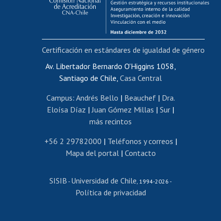
Funcionarias/os
Cursos internos de capacitación
Bienestar del personal
Certificación en estándares de igualdad de género
Portal de movilidad interna
Certificado de renta
Av. Libertador Bernardo O'Higgins 1058,
Santiago de Chile,
Casa Central
Certificado de renta honorarios
Gestión de correo uchile
Campus
:
Andrés Bello
|
Beauchef
|
Dra.
Editar páginas blancas
Eloísa Díaz
|
Juan Gómez Millas
|
Sur
|
más recintos
Extranjeras/os
Revalidación y reconocimiento de títulos
+56 2 29782000
|
Teléfonos y correos
|
Mapa del portal
|
Contacto
Postulación al Programa de Movilidad Estudiantil
Inscripción de asignaturas
SISIB
Universidad de Chile
Cursos de español
-
, 1994-2026 -
Política de privacidad
Mi Uchile
Ayuda tecnológica
Tarjeta TUI
Wifi