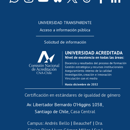
Docentes
Postulación a concursos internos de investigación
Consulta a bases de datos
UNIVERSIDAD TRANSPARENTE
Perfeccionamiento
Acceso a información pública
Editar Portafolio Académico
Solicitud de información
Evaluación docente
Calificación académica
Postulación al AUCAI
Funcionarias/os
Cursos internos de capacitación
Bienestar del personal
Certificación en estándares de igualdad de género
Portal de movilidad interna
Certificado de renta
Av. Libertador Bernardo O'Higgins 1058,
Santiago de Chile,
Casa Central
Certificado de renta honorarios
Gestión de correo uchile
Campus
:
Andrés Bello
|
Beauchef
|
Dra.
Editar páginas blancas
Eloísa Díaz
|
Juan Gómez Millas
|
Sur
|