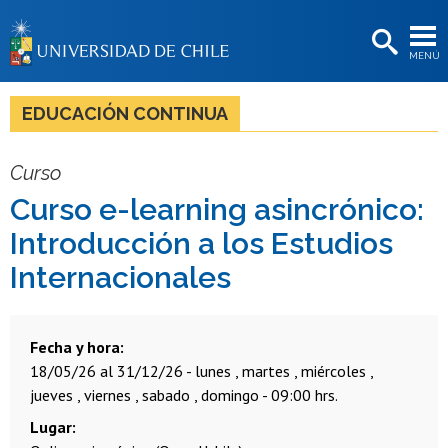
EXTENSIÓN
MENÚ
BIBLIOTECAS
LA UNIVERSIDAD
EDUCACIÓN CONTINUA
Postulantes
Curso
Estudiantes
Curso e-learning asincrónico:
Académicas/os
Introducción a los Estudios
Funcionarias/os
Internacionales
Egresadas/os
Fecha y hora
18/05/26 al 31/12/26 - lunes , martes , miércoles ,
jueves , viernes , sabado , domingo - 09:00 hrs.
Lugar