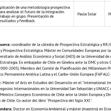
plicación de una metodología prospectiva
ara analizar el futuro de la integración.
Paula Solar
P
rabajo en grupo. Presentación de
esultados y feedback.
nueva:
coordinador de la cátedra de Prospectiva Estratégica y RR.II
 y Prospectiva Estratégica. Máster en Comunidades Europeas por la 
versitario de Análisis Económico y Social (IAES) de la Universidad d
 Estrategia. Ex embajador de Chile en Ginebra ante la OMC y otros 
0-2005). Miembro del Comité de Planificación del Millennium Pro
o Permanente América Latina y el Caribe-Unión Europea (FAP ALC-
:
Máster of Arts en Estudios del Desarrollo en el “International In
egocios Internacionales en la Universidad San Sebastián y UNIACC de
 Ministro Consejero Económico de Chile ante la Unión Europea y Dir
de Chile. Co-autor del libro “Prospectiva del Siglo XXI”.
ándara:
Doctor en Economía Ambiental y máster (maestro) en Econ