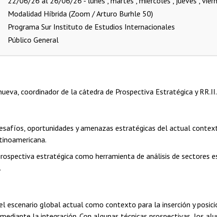
22/06/26 al 26/06/26 - lunes , martes , miércoles , jueves , viern
Modalidad Híbrida (Zoom / Arturo Burhle 50)
Programa Sur Instituto de Estudios Internacionales
Público General
ueva, coordinador de la cátedra de Prospectiva Estratégica y RR.II. 
desafíos, oportunidades y amenazas estratégicas del actual contex
atinoamericana.
 prospectiva estratégica como herramienta de análisis de sectores e
.
el escenario global actual como contexto para la inserción y posi
mediante la integración. Con algunas técnicas prospectivas, los al