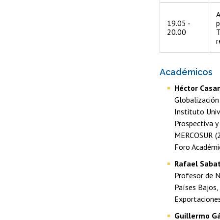
A
19.05 -
p
20.00
T
r
Académicos
Héctor Casa
Globalización
Instituto Uni
Prospectiva y
MERCOSUR (200
Foro Académic
Rafael Sabat
Profesor de N
Países Bajos,
Exportaciones 
Guillermo G