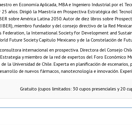
estro en Economía Aplicada, MBA e Ingeniero Industrial por el Tec
 25 años. Dirigió la Maestría en Prospectiva Estratégica del Tecno
BER sobre América Latina 2050. Autor de diez libros sobre Prospec
RIBER), miembro fundador y del consejo directivo de la Red Mexica
s Federation, la International Society for Development and Sustain
rld Future Society Capitulo Mexicano y de la Constelación de Futu
consultora internacional en prospectiva. Directora del Consejo Chil
 Estrategia y miembro de la red de expertos del Foro Económico Mu
de la Universidad de Chile. Experta en planificación de escenarios, 
desarrollo de nuevos fármacos, nanotecnología e innovación. Experi
Gratuito (cupos limitados: 30 cupos presenciales y 20 cu