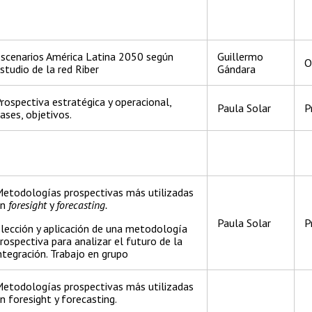
scenarios América Latina 2050 según
Guillermo
O
studio de la red Riber
Gándara
rospectiva estratégica y operacional,
Paula Solar
P
ases, objetivos.
etodologías prospectivas más utilizadas
en
foresight
y
forecasting.
Paula Solar
P
lección y aplicación de una metodología
rospectiva para analizar el futuro de la
ntegración. Trabajo en grupo
etodologías prospectivas más utilizadas
n foresight y forecasting.