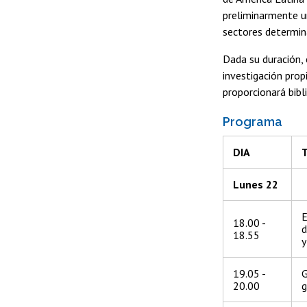
preliminarmente un
sectores determin
Dada su duración, 
investigación pro
proporcionará bibl
Programa
DIA
Lunes 22
E
18.00 -
d
18.55
y
19.05 -
G
20.00
g