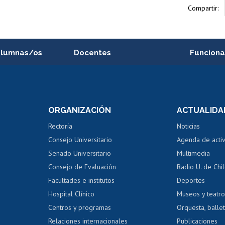
Compartir:
alumnas/os
Docentes
Funciona
Postulación a concursos
Cursos inte
internos de investigación
capacitació
e asignaturas
Consulta a bases de datos
Bienestar d
 de notas
ORGANIZACIÓN
ACTUALIDA
Perfeccionamiento
Portal de m
 regular
Editar Portafolio Académico
Certificado
Rectoría
Noticias
tal
Evaluación docente
Certificado
Consejo Universitario
Agenda de acti
dito alumnos
honorarios
Calificación académica
Senado Universitario
Multimedia
dito exalumnos
Gestión de 
Consejo de Evaluación
Radio U. de Chi
Postulación al AUCAI
y grados
Editar pági
Facultades e institutos
Deportes
Hospital Clínico
Museos y teatr
da tecnológica
Tarjeta TUI
Wifi
Acoso laboral
s
Centros y programas
Orquesta, ballet
Relaciones internacionales
Publicaciones