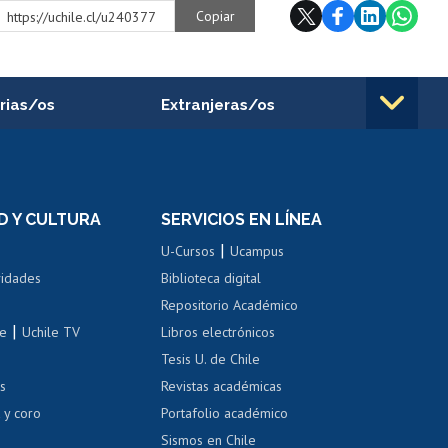
Copiar
https://uchile.cl/u240377
rias/os
Extranjeras/os
rnos de
Revalidación y reconocimiento
n
de títulos
el personal
Postulación al Programa de
Movilidad Estudiantil
D Y CULTURA
SERVICIOS EN LÍNEA
ovilidad interna
Inscripción de asignaturas
|
 de renta
U-Cursos
Ucampus
Cursos de español
 de renta
vidades
Biblioteca digital
Repositorio Académico
correo uchile
|
le
Uchile TV
Libros electrónicos
nas blancas
Tesis U. de Chile
os
Revistas académicas
, sexual y violencia
Denuncias administrativas
 y coro
Portafolio académico
Sismos en Chile