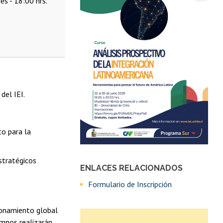
es - 18:00 hrs.
del IEI.
to para la
stratégicos
ENLACES RELACIONADOS
Formulario de Inscripción
cionamiento global
umnos realizarán