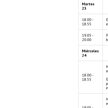
Martes
23
18.00 -
E
18.55
e
19.05 -
P
20.00
b
Miércoles
24
M
18.00 -
E
18.55
p
i
M
e
19.05 -