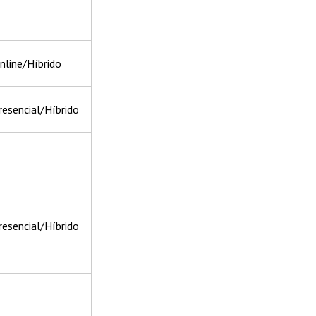
nline/Híbrido
resencial/Híbrido
resencial/Híbrido