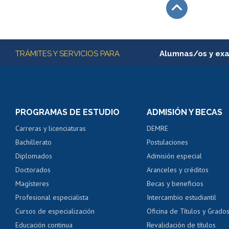
Subir
Más información
TRÁMITES Y SERVICIOS PARA
Alumnas/os y ex
Matrícula en línea
Inscripción y cambio d
Consulta y certificado
PROGRAMAS DE ESTUDIO
ADMISIÓN Y BECAS
Certificado de alumno
Carreras y licenciaturas
DEMRE
Servicio médico y den
Bachillerato
Postulaciones
Pago de arancel y cré
Diplomados
Admisión especial
Pago de arancel y cré
Doctorados
Aranceles y créditos
Certificado de títulos 
Magísteres
Becas y beneficios
Profesional especialista
Intercambio estudiantil
Mi Uchile
Ayu
Cursos de especialización
Oficina de Títulos y Grado
Educación continua
Revalidación de títulos