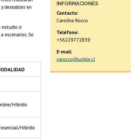
INFORMACIONES
s y deseables en
Contacto:
Carolina Rocco
e estudio o
Teléfono:
a escenarios. Se
+56229772839
E-mail:
carocco@uchile.cl
ODALIDAD
nline/Híbrido
resencial/Híbrido