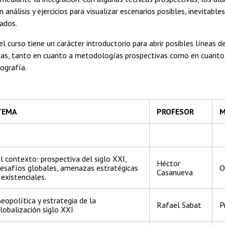
 análisis y ejercicios para visualizar escenarios posibles, inevitable
ados.
el curso tiene un carácter introductorio para abrir posibles líneas d
pias, tanto en cuanto a metodologías prospectivas como en cuanto 
iografía.
TEMA
PROFESOR
M
l contexto: prospectiva del siglo XXI,
Héctor
esafíos globales, amenazas estratégicas
O
Casanueva
 existenciales.
eopolítica y estrategia de la
Rafael Sabat
P
lobalización siglo XXI