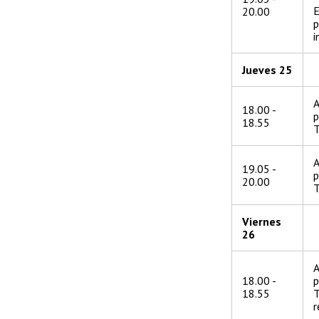
E
20.00
p
i
Jueves 25
A
18.00 -
p
18.55
T
A
19.05 -
p
20.00
T
Viernes
26
A
18.00 -
p
18.55
T
r