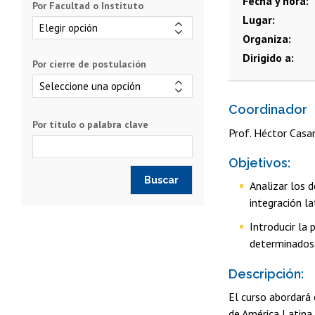
Fecha y hora
Por Facultad o Instituto
Lugar
Organiza
Dirigido a
Por cierre de postulación
Coordinador
Por título o palabra clave
Prof. Héctor Casan
Objetivos:
Analizar los 
integración l
Introducir la
determinados
Descripción:
El curso abordará 
de América Latina 