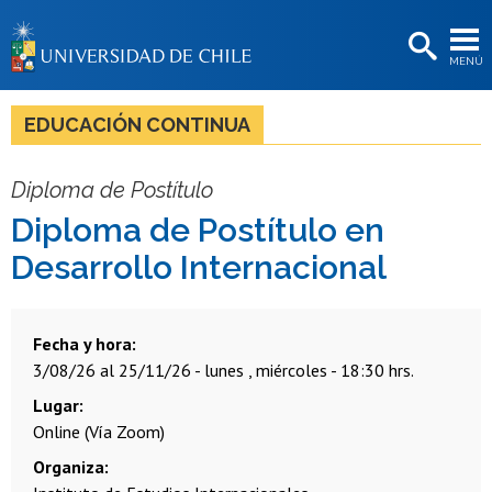
EXTENSIÓN
MENÚ
BIBLIOTECAS
LA UNIVERSIDAD
EDUCACIÓN CONTINUA
Postulantes
Diploma de Postítulo
Estudiantes
Diploma de Postítulo en
Académicas/os
Desarrollo Internacional
Funcionarias/os
Egresadas/os
Fecha y hora
3/08/26 al 25/11/26 - lunes , miércoles - 18:30 hrs.
Lugar
Online (Vía Zoom)
Organiza