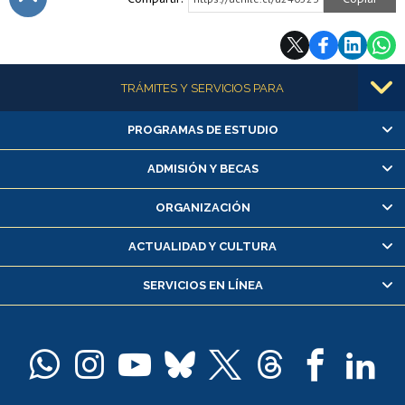
Subir
Más información
TRÁMITES Y SERVICIOS PARA
PROGRAMAS DE ESTUDIO
Alumnas/os y exalumnas/os
Matrícula en línea
ADMISIÓN Y BECAS
Inscripción y cambio de asignaturas
ORGANIZACIÓN
Consulta y certificado de notas
Certificado de alumno regular
ACTUALIDAD Y CULTURA
Servicio médico y dental
SERVICIOS EN LÍNEA
Pago de arancel y crédito alumnos
Pago de arancel y crédito exalumnos
Certificado de títulos y grados
Docentes
Postulación a concursos internos de investigación