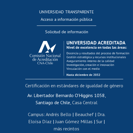
Consulta a bases de datos
UNIVERSIDAD TRANSPARENTE
Perfeccionamiento
Acceso a información pública
Editar Portafolio Académico
Solicitud de información
Evaluación docente
Calificación académica
Postulación al AUCAI
Funcionarias/os
Cursos internos de capacitación
Bienestar del personal
Certificación en estándares de igualdad de género
Portal de movilidad interna
Certificado de renta
Av. Libertador Bernardo O'Higgins 1058,
Santiago de Chile,
Casa Central
Certificado de renta honorarios
Gestión de correo uchile
Campus
:
Andrés Bello
|
Beauchef
|
Dra.
Editar páginas blancas
Eloísa Díaz
|
Juan Gómez Millas
|
Sur
|
más recintos
Extranjeras/os