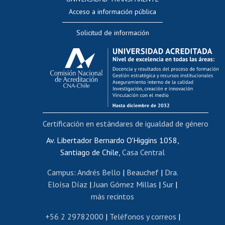
Perfeccionamiento
Acceso a información pública
Editar Portafolio Académico
Solicitud de información
Evaluación docente
Calificación académica
Postulación al AUCAI
Funcionarias/os
Cursos internos de capacitación
Bienestar del personal
Certificación en estándares de igualdad de género
Portal de movilidad interna
Certificado de renta
Av. Libertador Bernardo O'Higgins 1058,
Santiago de Chile,
Casa Central
Certificado de renta honorarios
Gestión de correo uchile
Campus
:
Andrés Bello
|
Beauchef
|
Dra.
Editar páginas blancas
Eloísa Díaz
|
Juan Gómez Millas
|
Sur
|
más recintos
Extranjeras/os
Revalidación y reconocimiento de títulos
+56 2 29782000
|
Teléfonos y correos
|