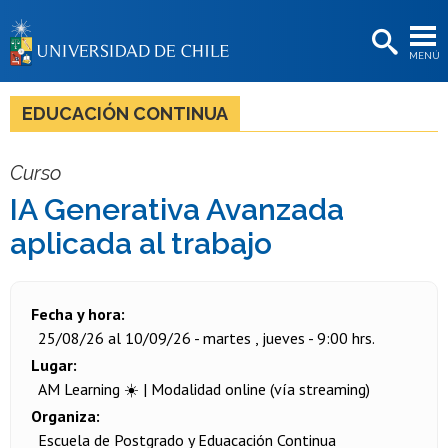
EXTENSIÓN
MENÚ
BIBLIOTECAS
LA UNIVERSIDAD
EDUCACIÓN CONTINUA
Postulantes
Curso
Estudiantes
IA Generativa Avanzada
Académicas/os
aplicada al trabajo
Funcionarias/os
Egresadas/os
Fecha y hora
25/08/26 al 10/09/26 - martes , jueves - 9:00 hrs.
Lugar
AM Learning ☀️ | Modalidad online (vía streaming)
Organiza
Escuela de Postgrado y Eduacación Continua