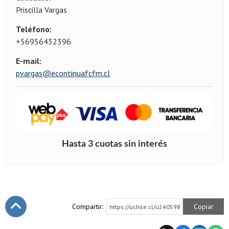
Priscilla Vargas
Teléfono:
+56956432396
E-mail:
pvargas@econtinuafcfm.cl
Compartir:
Copiar
https://uchile.cl/u240598
Subir