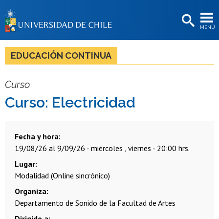
EXTENSIÓN
MENÚ
BIBLIOTECAS
LA UNIVERSIDAD
EDUCACIÓN CONTINUA
Postulantes
Curso
Estudiantes
Curso: Electricidad
Académicas/os
Funcionarias/os
Fecha y hora
19/08/26 al 9/09/26 - miércoles , viernes - 20:00 hrs.
Egresadas/os
Lugar
Modalidad (Online sincrónico)
Organiza
Departamento de Sonido de la Facultad de Artes
Dirigido a