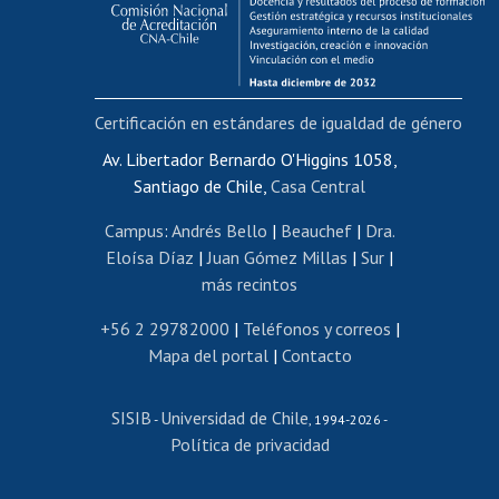
Funcionarias/os
Cursos internos de capacitación
Bienestar del personal
Certificación en estándares de igualdad de género
Portal de movilidad interna
Certificado de renta
Av. Libertador Bernardo O'Higgins 1058,
Santiago de Chile,
Casa Central
Certificado de renta honorarios
Gestión de correo uchile
Campus
:
Andrés Bello
|
Beauchef
|
Dra.
Editar páginas blancas
Eloísa Díaz
|
Juan Gómez Millas
|
Sur
|
más recintos
Extranjeras/os
Revalidación y reconocimiento de títulos
+56 2 29782000
|
Teléfonos y correos
|
Mapa del portal
|
Contacto
Postulación al Programa de Movilidad Estudiantil
Inscripción de asignaturas
SISIB
Universidad de Chile
Cursos de español
-
, 1994-2026 -
Política de privacidad
Mi Uchile
Ayuda tecnológica
Tarjeta TUI
Wifi