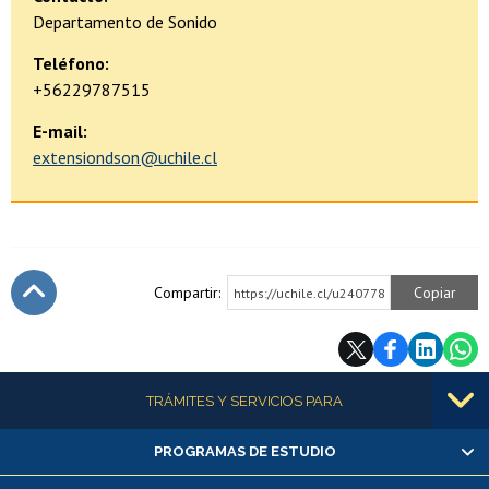
Departamento de Sonido
Teléfono:
+56229787515
E-mail:
extensiondson@uchile.cl
Compartir:
Copiar
https://uchile.cl/u240778
Subir
Más información
TRÁMITES Y SERVICIOS PARA
PROGRAMAS DE ESTUDIO
Alumnas/os y exalumnas/os