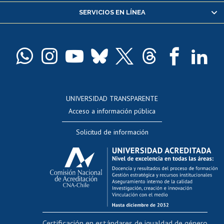
SERVICIOS EN LÍNEA
Pago de arancel y crédito alumnos
Pago de arancel y crédito exalumnos
Certificado de títulos y grados
Docentes
Postulación a concursos internos de investigación
Consulta a bases de datos
UNIVERSIDAD TRANSPARENTE
Perfeccionamiento
Acceso a información pública
Editar Portafolio Académico
Solicitud de información
Evaluación docente
Calificación académica
Postulación al AUCAI
Funcionarias/os
Cursos internos de capacitación
Bienestar del personal
Certificación en estándares de igualdad de género
Portal de movilidad interna