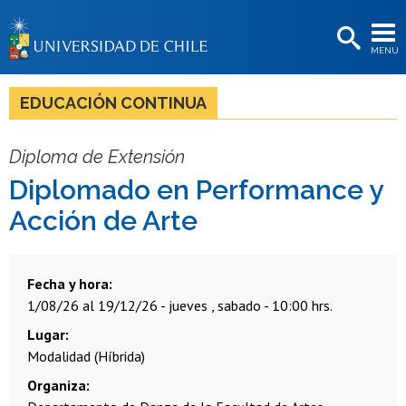
EXTENSIÓN
MENÚ
BIBLIOTECAS
LA UNIVERSIDAD
EDUCACIÓN CONTINUA
Postulantes
Diploma de Extensión
Estudiantes
Diplomado en Performance y
Académicas/os
Acción de Arte
Funcionarias/os
Egresadas/os
Fecha y hora
1/08/26 al 19/12/26 - jueves , sabado - 10:00 hrs.
Lugar
Modalidad (Híbrida)
Organiza