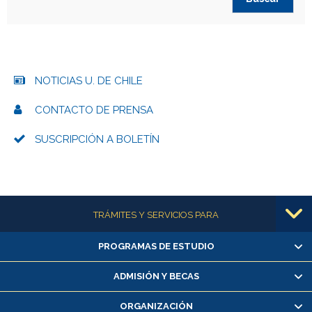
NOTICIAS U. DE CHILE
CONTACTO DE PRENSA
SUSCRIPCIÓN A BOLETÍN
Más información
TRÁMITES Y SERVICIOS PARA
PROGRAMAS DE ESTUDIO
Alumnas/os y exalumnas/os
Matrícula en línea
ADMISIÓN Y BECAS
Inscripción y cambio de asignaturas
ORGANIZACIÓN
Consulta y certificado de notas