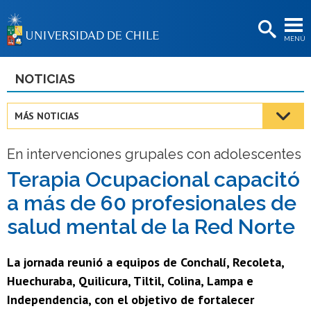
EXTENSIÓN
MENÚ
BIBLIOTECAS
LA UNIVERSIDAD
NOTICIAS
Postulantes
MÁS NOTICIAS
Estudiantes
En intervenciones grupales con adolescentes
Académicas/os
Terapia Ocupacional capacitó
Funcionarias/os
a más de 60 profesionales de
Egresadas/os
salud mental de la Red Norte
La jornada reunió a equipos de Conchalí, Recoleta,
Huechuraba, Quilicura, Tiltil, Colina, Lampa e
Independencia, con el objetivo de fortalecer