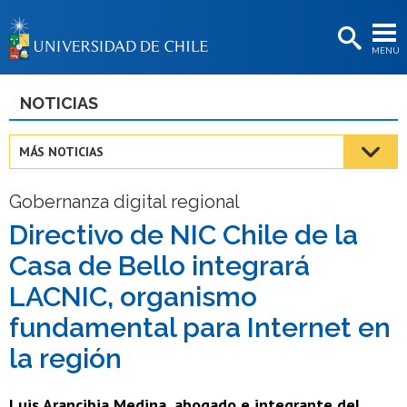
EXTENSIÓN
MENÚ
BIBLIOTECAS
LA UNIVERSIDAD
NOTICIAS
Postulantes
MÁS NOTICIAS
Estudiantes
Gobernanza digital regional
Académicas/os
Directivo de NIC Chile de la
Funcionarias/os
Casa de Bello integrará
Egresadas/os
LACNIC, organismo
fundamental para Internet en
la región
Luis Arancibia Medina, abogado e integrante del