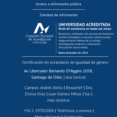
Perfeccionamiento
Acceso a información pública
Editar Portafolio Académico
Solicitud de información
Evaluación docente
Calificación académica
Postulación al AUCAI
Funcionarias/os
Cursos internos de capacitación
Bienestar del personal
Certificación en estándares de igualdad de género
Portal de movilidad interna
Certificado de renta
Av. Libertador Bernardo O'Higgins 1058,
Santiago de Chile,
Casa Central
Certificado de renta honorarios
Gestión de correo uchile
Campus
:
Andrés Bello
|
Beauchef
|
Dra.
Editar páginas blancas
Eloísa Díaz
|
Juan Gómez Millas
|
Sur
|
más recintos
Extranjeras/os
Revalidación y reconocimiento de títulos
+56 2 29782000
|
Teléfonos y correos
|
Mapa del portal
|
Contacto