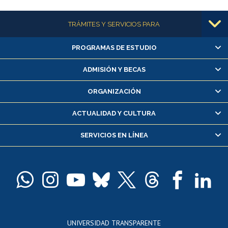
Más información
TRÁMITES Y SERVICIOS PARA
PROGRAMAS DE ESTUDIO
Alumnas/os y exalumnas/os
Matrícula en línea
ADMISIÓN Y BECAS
Inscripción y cambio de asignaturas
ORGANIZACIÓN
Consulta y certificado de notas
Certificado de alumno regular
ACTUALIDAD Y CULTURA
Servicio médico y dental
SERVICIOS EN LÍNEA
Pago de arancel y crédito alumnos
Pago de arancel y crédito exalumnos
Certificado de títulos y grados
Docentes
Postulación a concursos internos de investigación
Consulta a bases de datos
UNIVERSIDAD TRANSPARENTE