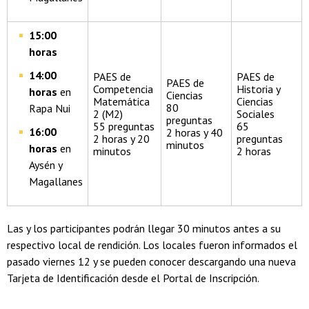
15:00
horas
14:00
PAES de
PAES de
PAES de
Competencia
Historia y
horas
en
Ciencias
Matemática
Ciencias
80
Rapa Nui
2 (M2)
Sociales
preguntas
55 preguntas
65
16:00
2 horas y 40
2 horas y 20
preguntas
minutos
horas
en
minutos
2 horas
Aysén y
Magallanes
Las y los participantes podrán llegar 30 minutos antes a su
respectivo local de rendición. Los locales fueron informados el
pasado viernes 12 y se pueden conocer descargando una nueva
Tarjeta de Identificación desde el Portal de Inscripción.