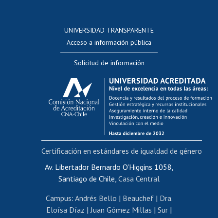
Postulación a concursos internos de investigación
Consulta a bases de datos
UNIVERSIDAD TRANSPARENTE
Perfeccionamiento
Acceso a información pública
Editar Portafolio Académico
Solicitud de información
Evaluación docente
Calificación académica
Postulación al AUCAI
Funcionarias/os
Cursos internos de capacitación
Bienestar del personal
Certificación en estándares de igualdad de género
Portal de movilidad interna
Certificado de renta
Av. Libertador Bernardo O'Higgins 1058,
Santiago de Chile,
Casa Central
Certificado de renta honorarios
Gestión de correo uchile
Campus
:
Andrés Bello
|
Beauchef
|
Dra.
Editar páginas blancas
Eloísa Díaz
|
Juan Gómez Millas
|
Sur
|