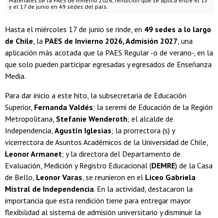
Materiales de la PAES de Invierno 2026, rendición que se aplica entre el 15
y el 17 de junio en 49 sedes del país.
Hasta el miércoles 17 de junio se rinde, en
49 sedes a lo largo
de Chile
, la
PAES de Invierno 2026, Admisión 2027
, una
aplicación más acotada que la PAES Regular -o de verano-, en la
que solo pueden participar egresadas y egresados de Enseñanza
Media.
Para dar inicio a este hito, la subsecretaria de Educación
Superior,
Fernanda Valdés
; la seremi de Educación de la Región
Metropolitana,
Stefanie Wenderoth
; el alcalde de
Independencia,
Agustín Iglesias
; la prorrectora (s) y
vicerrectora de Asuntos Académicos de la Universidad de Chile,
Leonor Armanet
; y la directora del Departamento de
Evaluación, Medición y Registro Educacional (
DEMRE
) de la Casa
de Bello,
Leonor Varas
, se reunieron en el
Liceo Gabriela
Mistral de Independencia
. En la actividad, destacaron la
importancia que esta rendición tiene para entregar mayor
flexibilidad al sistema de admisión universitario y disminuir la