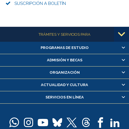
SUSCRIPCIÓN A BOLETÍN
Más información
TRÁMITES Y SERVICIOS PARA
PROGRAMAS DE ESTUDIO
Alumnas/os y exalumnas/os
Matrícula en línea
ADMISIÓN Y BECAS
Inscripción y cambio de asignaturas
ORGANIZACIÓN
Consulta y certificado de notas
Certificado de alumno regular
ACTUALIDAD Y CULTURA
Servicio médico y dental
SERVICIOS EN LÍNEA
Pago de arancel y crédito alumnos
Pago de arancel y crédito exalumnos
Certificado de títulos y grados
Docentes