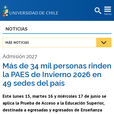
EXTENSIÓN
MENÚ
BIBLIOTECAS
LA UNIVERSIDAD
NOTICIAS
Postulantes
MÁS NOTICIAS
Estudiantes
Admisión 2027
Académicas/os
Más de 34 mil personas rinden
Funcionarias/os
la PAES de Invierno 2026 en
Egresadas/os
49 sedes del país
Este lunes 15, martes 16 y miércoles 17 de junio se
aplica la Prueba de Acceso a la Educación Superior,
destinada a egresadas y egresados de Enseñanza