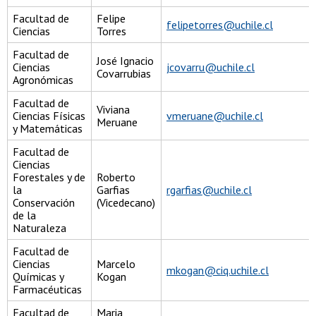
Facultad de
Felipe
felipetorres@uchile.cl
Ciencias
Torres
Facultad de
José Ignacio
Ciencias
jcovarru@uchile.cl
Covarrubias
Agronómicas
Facultad de
Viviana
Ciencias Físicas
vmeruane@uchile.cl
Meruane
y Matemáticas
Facultad de
Ciencias
Forestales y de
Roberto
la
Garfias
rgarfias@uchile.cl
Conservación
(Vicedecano)
de la
Naturaleza
Facultad de
Ciencias
Marcelo
mkogan@ciq.uchile.cl
Químicas y
Kogan
Farmacéuticas
Facultad de
Maria