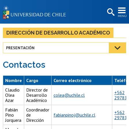
EXTENSIÓN
MENÚ
BIBLIOTECAS
LA UNIVERSIDAD
DIRECCIÓN DE DESARROLLO ACADÉMICO
Postulantes
PRESENTACIÓN
Estudiantes
Contactos
Académicas/os
Funcionarias/os
Nombre
Cargo
Correo electrónico
Teléfo
Egresadas/os
Claudio
Director de
+562
Olea
Desarrollo
colea@uchile.cl
29781
Azar
Académico
Fabián
Coordinador
+562
Pino
de
fabianpinoj@uchile.cl
29781
Jorquera
Dirección