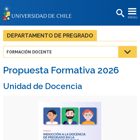
EXTENSIÓN
MENÚ
BIBLIOTECAS
LA UNIVERSIDAD
DEPARTAMENTO DE PREGRADO
Postulantes
FORMACIÓN DOCENTE
Estudiantes
Propuesta Formativa 2026
Académicas/os
Funcionarias/os
Unidad de Docencia
Egresadas/os