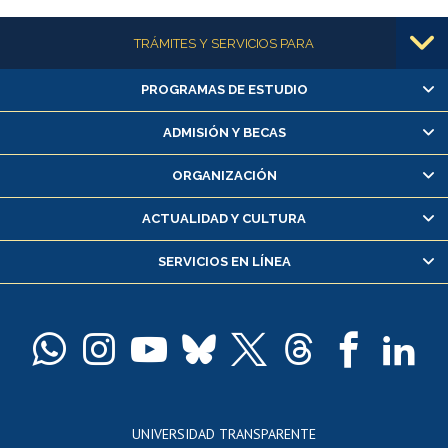
Más información
TRÁMITES Y SERVICIOS PARA
PROGRAMAS DE ESTUDIO
Alumnas/os y exalumnas/os
Matrícula en línea
ADMISIÓN Y BECAS
Inscripción y cambio de asignaturas
ORGANIZACIÓN
Consulta y certificado de notas
Certificado de alumno regular
ACTUALIDAD Y CULTURA
Servicio médico y dental
SERVICIOS EN LÍNEA
Pago de arancel y crédito alumnos
Pago de arancel y crédito exalumnos
Certificado de títulos y grados
Docentes
Postulación a concursos internos de investigación
Consulta a bases de datos
UNIVERSIDAD TRANSPARENTE
Perfeccionamiento