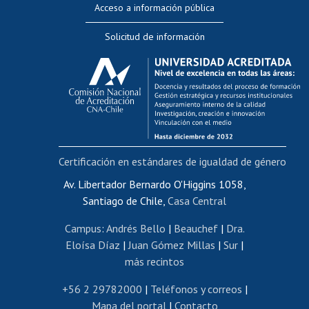
Acceso a información pública
Editar Portafolio Académico
Solicitud de información
Evaluación docente
Calificación académica
Postulación al AUCAI
Funcionarias/os
Cursos internos de capacitación
Bienestar del personal
Certificación en estándares de igualdad de género
Portal de movilidad interna
Certificado de renta
Av. Libertador Bernardo O'Higgins 1058,
Santiago de Chile,
Casa Central
Certificado de renta honorarios
Gestión de correo uchile
Campus
:
Andrés Bello
|
Beauchef
|
Dra.
Editar páginas blancas
Eloísa Díaz
|
Juan Gómez Millas
|
Sur
|
más recintos
Extranjeras/os
Revalidación y reconocimiento de títulos
+56 2 29782000
|
Teléfonos y correos
|
Mapa del portal
|
Contacto
Postulación al Programa de Movilidad Estudiantil