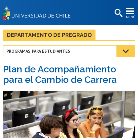
EXTENSIÓN
MENÚ
BIBLIOTECAS
LA UNIVERSIDAD
DEPARTAMENTO DE PREGRADO
Postulantes
PROGRAMAS PARA ESTUDIANTES
Estudiantes
Plan de Acompañamiento
Académicas/os
para el Cambio de Carrera
Funcionarias/os
Egresadas/os