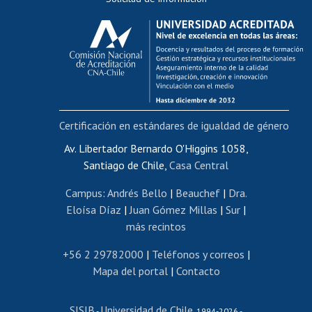
Calificación académica
Postulación al AUCAI
Funcionarias/os
Cursos internos de capacitación
Bienestar del personal
Certificación en estándares de igualdad de género
Portal de movilidad interna
Certificado de renta
Av. Libertador Bernardo O'Higgins 1058,
Santiago de Chile,
Casa Central
Certificado de renta honorarios
Gestión de correo uchile
Campus
:
Andrés Bello
|
Beauchef
|
Dra.
Editar páginas blancas
Eloísa Díaz
|
Juan Gómez Millas
|
Sur
|
más recintos
Extranjeras/os
Revalidación y reconocimiento de títulos
+56 2 29782000
|
Teléfonos y correos
|
Mapa del portal
|
Contacto
Postulación al Programa de Movilidad Estudiantil
Inscripción de asignaturas
SISIB
Universidad de Chile
Cursos de español
-
, 1994-2026 -