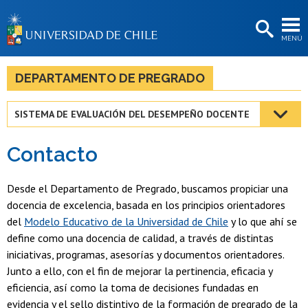
EXTENSIÓN
MENÚ
BIBLIOTECAS
LA UNIVERSIDAD
DEPARTAMENTO DE PREGRADO
Postulantes
SISTEMA DE EVALUACIÓN DEL DESEMPEÑO DOCENTE
Estudiantes
Contacto
Académicas/os
Funcionarias/os
Desde el Departamento de Pregrado, buscamos propiciar una
docencia de excelencia, basada en los principios orientadores
Egresadas/os
del
Modelo Educativo de la Universidad de Chile
y lo que ahí se
define como una docencia de calidad, a través de distintas
iniciativas, programas, asesorías y documentos orientadores.
Junto a ello, con el fin de mejorar la pertinencia, eficacia y
eficiencia, así como la toma de decisiones fundadas en
evidencia y el sello distintivo de la formación de pregrado de la