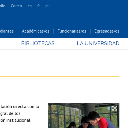
hile
Correo
en
fr
pt
Artes
Cs. Agronómicas
diantes
Académicas/os
Funcionarias/os
Egresadas/os
Cs. Forestales y Conservación
BIBLIOTECAS
LA UNIVERSIDAD
Cs. Sociales
Comunicación e Imagen
Economía y Negocios
Gobierno
Odontología
Estudios Internacionales
Bachillerato
lación directa con la
Hospital Clínico
gral de los
ón institucional,