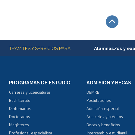
Subir
Más información
TRÁMITES Y SERVICIOS PARA
Alumnas/os y ex
Matrícula en línea
Inscripción y cambio d
Consulta y certificado
PROGRAMAS DE ESTUDIO
ADMISIÓN Y BECAS
Certificado de alumno
Carreras y licenciaturas
DEMRE
Servicio médico y den
Bachillerato
Postulaciones
Pago de arancel y cré
Diplomados
Admisión especial
Pago de arancel y cré
Doctorados
Aranceles y créditos
Certificado de títulos 
Magísteres
Becas y beneficios
Profesional especialista
Intercambio estudiantil