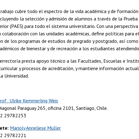
rabajo cubre todo el espectro de la vida académica y de formación 
ncluyendo la selección y admisión de alumnos a través de la Prueba
rior (PAES) para todo el sistema universitario. Con una perspectiv
en colaboración con las unidades académicas, define políticas para el
ón de los programas de estudios de pregrado y postgrado, así com
cadémicos de bienestar y de recreación a los estudiantes atendiendo
errectoría presta apoyo técnico a las Facultades, Escuelas e Insti
curricular y procesos de acreditación, y mantiene información actual
a Universidad.
rof. Ulrike Kemmerling Weis
 Diagonal Paraguay 265, oficina 2101, Santiago, Chile.
62 29782253
ete:
Marioly Anneliese Müller
62 29782221