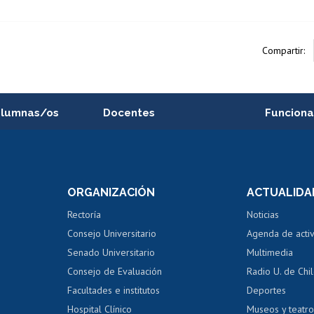
Compartir:
alumnas/os
Docentes
Funciona
Postulación a concursos
Cursos inte
internos de investigación
capacitació
e asignaturas
Consulta a bases de datos
Bienestar d
 de notas
ORGANIZACIÓN
ACTUALIDA
Perfeccionamiento
Portal de m
 regular
Editar Portafolio Académico
Certificado
Rectoría
Noticias
tal
Evaluación docente
Certificado
Consejo Universitario
Agenda de acti
dito alumnos
honorarios
Calificación académica
Senado Universitario
Multimedia
dito exalumnos
Gestión de 
Consejo de Evaluación
Radio U. de Chi
Postulación al AUCAI
y grados
Editar pági
Facultades e institutos
Deportes
Hospital Clínico
Museos y teatr