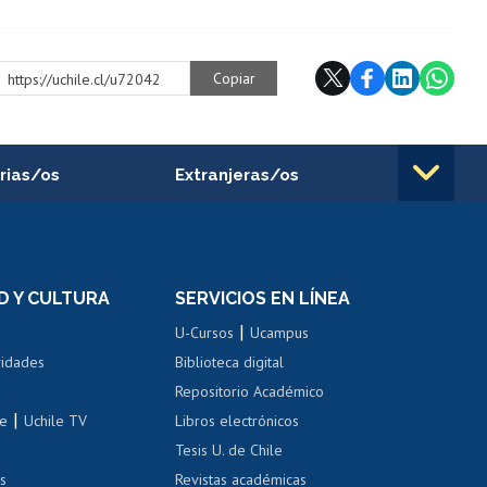
Copiar
https://uchile.cl/u72042
rias/os
Extranjeras/os
rnos de
Revalidación y reconocimiento
n
de títulos
el personal
Postulación al Programa de
Movilidad Estudiantil
D Y CULTURA
SERVICIOS EN LÍNEA
ovilidad interna
Inscripción de asignaturas
|
 de renta
U-Cursos
Ucampus
Cursos de español
 de renta
vidades
Biblioteca digital
Repositorio Académico
correo uchile
|
le
Uchile TV
Libros electrónicos
nas blancas
Tesis U. de Chile
os
Revistas académicas