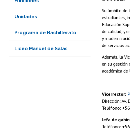
Funciones
Su ámbito de t
Unidades
estudiantes, i
Educación Supe
de calidad, y 
Programa de Bachillerato
y modernizaci
de servicios a
Liceo Manuel de Salas
Además, la Vic
en su gestión 
académica de l
Vicerrector:
P
Dirección: Av.
Teléfono: +5
Jefa de gabin
Teléfono: +5