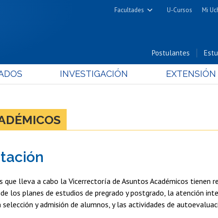
Facultades
U-Cursos
Mi Uc
Arquitectura y Urbanismo
Ciencias
Postulantes
Estu
Cs. Físicas y Matemáticas
ADOS
INVESTIGACIÓN
EXTENSIÓN
Cs. Químicas y Farmacéuticas
Cs. Veterinarias y Pecuarias
Derecho
CADÉMICOS
Filosofía y Humanidades
Medicina
tación
Estudios Avanzados en Educación
Nutrición y Tecnología de
s que lleva a cabo la Vicerrectoría de Asuntos Académicos tienen re
Alimentos
de los planes de estudios de pregrado y postgrado, la atención inte
a selección y admisión de alumnos, y las actividades de autoevaluaci