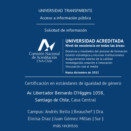
Consulta a bases de datos
UNIVERSIDAD TRANSPARENTE
Perfeccionamiento
Acceso a información pública
Editar Portafolio Académico
Solicitud de información
Evaluación docente
Calificación académica
Postulación al AUCAI
Funcionarias/os
Cursos internos de capacitación
Bienestar del personal
Certificación en estándares de igualdad de género
Portal de movilidad interna
Certificado de renta
Av. Libertador Bernardo O'Higgins 1058,
Santiago de Chile,
Casa Central
Certificado de renta honorarios
Gestión de correo uchile
Campus
:
Andrés Bello
|
Beauchef
|
Dra.
Editar páginas blancas
Eloísa Díaz
|
Juan Gómez Millas
|
Sur
|
más recintos
Extranjeras/os