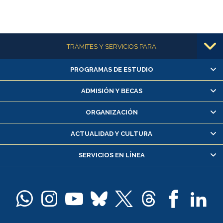
Más información
TRÁMITES Y SERVICIOS PARA
PROGRAMAS DE ESTUDIO
Alumnas/os y exalumnas/os
Matrícula en línea
ADMISIÓN Y BECAS
Inscripción y cambio de asignaturas
ORGANIZACIÓN
Consulta y certificado de notas
Certificado de alumno regular
ACTUALIDAD Y CULTURA
Servicio médico y dental
SERVICIOS EN LÍNEA
Pago de arancel y crédito alumnos
Pago de arancel y crédito exalumnos
Certificado de títulos y grados
Docentes
Postulación a concursos internos de investigación