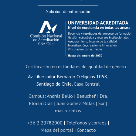
Editar Portafolio Académico
Solicitud de información
Evaluación docente
Calificación académica
Postulación al AUCAI
Funcionarias/os
Cursos internos de capacitación
Bienestar del personal
Certificación en estándares de igualdad de género
Portal de movilidad interna
Certificado de renta
Av. Libertador Bernardo O'Higgins 1058,
Santiago de Chile,
Casa Central
Certificado de renta honorarios
Gestión de correo uchile
Campus
:
Andrés Bello
|
Beauchef
|
Dra.
Editar páginas blancas
Eloísa Díaz
|
Juan Gómez Millas
|
Sur
|
más recintos
Extranjeras/os
Revalidación y reconocimiento de títulos
+56 2 29782000
|
Teléfonos y correos
|
Mapa del portal
|
Contacto
Postulación al Programa de Movilidad Estudiantil