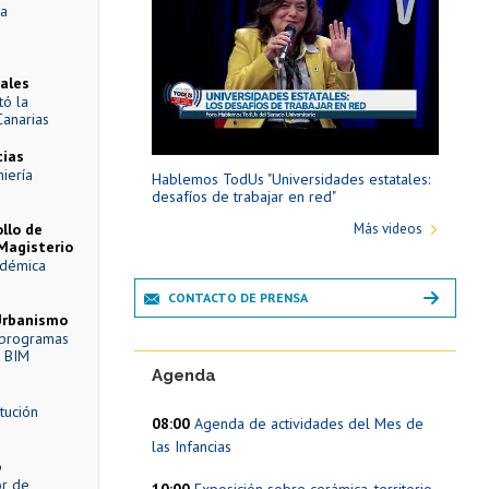
la
ales
tó la
Canarias
cias
iería
Hablemos TodUs "Universidades estatales:
desafíos de trabajar en red"
llo de
Más videos
Magisterio
cadémica
CONTACTO DE PRENSA
 Urbanismo
e programas
n BIM
Agenda
itución
08:00
Agenda de actividades del Mes de
las Infancias
o
or de