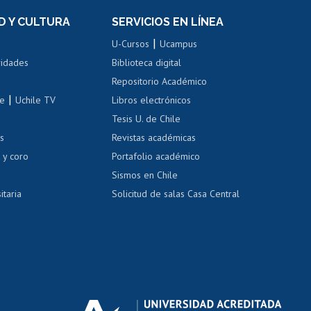
el personal
Postulación al Programa de
Movilidad Estudiantil
D Y CULTURA
SERVICIOS EN LÍNEA
ovilidad interna
Inscripción de asignaturas
|
 de renta
U-Cursos
Ucampus
Cursos de español
 de renta
vidades
Biblioteca digital
Repositorio Académico
correo uchile
|
le
Uchile TV
Libros electrónicos
nas blancas
Tesis U. de Chile
os
Revistas académicas
, sexual y violencia
Denuncias administrativas
 y coro
Portafolio académico
Sismos en Chile
itaria
Solicitud de salas Casa Central