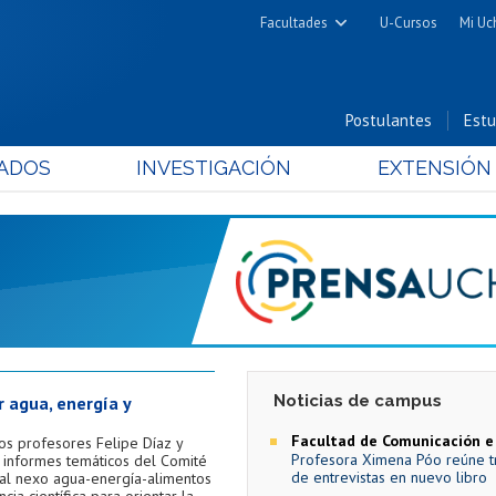
Facultades
U-Cursos
Mi Uc
Arquitectura y Urbanismo
Ciencias
Postulantes
Estu
Cs. Físicas y Matemáticas
ADOS
INVESTIGACIÓN
EXTENSIÓN
Cs. Químicas y Farmacéuticas
Cs. Veterinarias y Pecuarias
Derecho
Filosofía y Humanidades
Medicina
Estudios Avanzados en Educación
Nutrición y Tecnología de
Noticias de campus
r agua, energía y
Alimentos
Facultad de Comunicación 
os profesores Felipe Díaz y
Profesora Ximena Póo reúne t
 informes temáticos del Comité
de entrevistas en nuevo libro
 al nexo agua-energía-alimentos
ia científica para orientar la