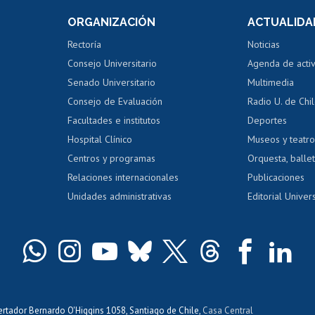
Consulta a bases de datos
Bienestar d
 de notas
ORGANIZACIÓN
ACTUALIDA
Perfeccionamiento
Portal de m
 regular
Editar Portafolio Académico
Certificado
Rectoría
Noticias
tal
Evaluación docente
Certificado
Consejo Universitario
Agenda de acti
dito alumnos
honorarios
Calificación académica
Senado Universitario
Multimedia
dito exalumnos
Gestión de 
Consejo de Evaluación
Radio U. de Chi
Postulación al AUCAI
y grados
Editar pági
Facultades e institutos
Deportes
Hospital Clínico
Museos y teatr
da tecnológica
Tarjeta TUI
Wifi
Acoso laboral
s
Centros y programas
Orquesta, ballet
Relaciones internacionales
Publicaciones
Unidades administrativas
Editorial Univers
bertador Bernardo O'Higgins 1058, Santiago de Chile,
Casa Central