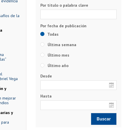
 evidencia
Por título o palabra clave
afíos de la
ca
Todas
Última semana
na
Último mes
las”
Último año
el
Desde
briel Vega
ón y
Hasta
an mejorar
ndios
arias y
t para