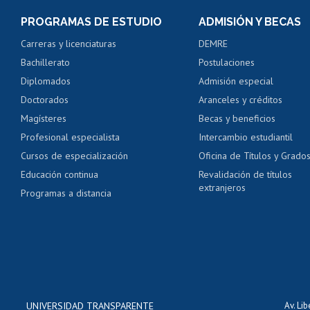
Consulta y certificado
PROGRAMAS DE ESTUDIO
ADMISIÓN Y BECAS
Certificado de alumno
Carreras y licenciaturas
DEMRE
Servicio médico y den
Bachillerato
Postulaciones
Pago de arancel y cré
Diplomados
Admisión especial
Pago de arancel y cré
Doctorados
Aranceles y créditos
Certificado de títulos 
Magísteres
Becas y beneficios
Profesional especialista
Intercambio estudiantil
Mi Uchile
Ayu
Cursos de especialización
Oficina de Títulos y Grado
Educación continua
Revalidación de títulos
extranjeros
Programas a distancia
UNIVERSIDAD TRANSPARENTE
Av. Li