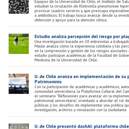
Equipos de la Universidad de Chile, el Instituto de Sal
estudian la circulación de Klebsiella pneumoniae hiper
provocar cuadros severos y que preocupa especialmen
a antibióticos. El trabajo busca avanzar desde la inves
detección y apoyo para la atención clínica.
Estudio analiza percepción del riesgo por pl
Una investigación basada en 20 entrevistas a trabajad
Maule analiza cómo la experiencia cotidiana y las per
en la comprensión y gestión de los riesgos asociados a
estudio participan académicas de la Facultad de Gobie
Medicina de la Universidad de Chile.
U. de Chile avanza en implementación de su p
Patrimoninio
Con la participación de académicas y académicos, auto
comunidad universitaria, la Plataforma Cultural del C
el seminario “Reflexiones para avanzar en la implemen
patrimonial universitaria”, orientado a abordar el rol d
públicas y los desafíos de implementar una política qu
investigación, archivos y vinculación con la ciudadanía.
U. de Chile presentó dashAI: plataforma chilen