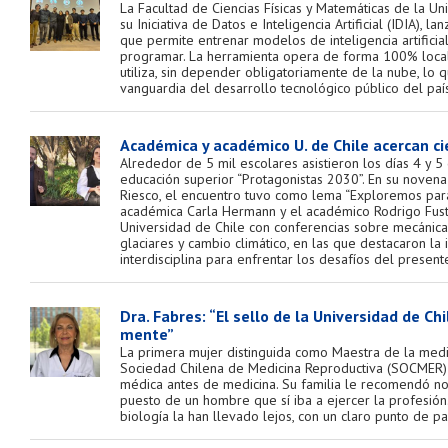
La Facultad de Ciencias Físicas y Matemáticas de la Un
su Iniciativa de Datos e Inteligencia Artificial (IDIA), l
que permite entrenar modelos de inteligencia artificia
programar. La herramienta opera de forma 100% local
utiliza, sin depender obligatoriamente de la nube, lo qu
vanguardia del desarrollo tecnológico público del país
Académica y académico U. de Chile acercan ci
Alrededor de 5 mil escolares asistieron los días 4 y 
educación superior “Protagonistas 2030”. En su novena
Riesco, el encuentro tuvo como lema “Exploremos para 
académica Carla Hermann y el académico Rodrigo Fust
Universidad de Chile con conferencias sobre mecánica c
glaciares y cambio climático, en las que destacaron la 
interdisciplina para enfrentar los desafíos del presente
Dra. Fabres: “El sello de la Universidad de Ch
mente”
La primera mujer distinguida como Maestra de la medic
Sociedad Chilena de Medicina Reproductiva (SOCMER) 
médica antes de medicina. Su familia le recomendó no
puesto de un hombre que sí iba a ejercer la profesión.
biología la han llevado lejos, con un claro punto de pa