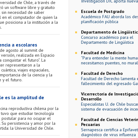
Investigación DIC aporta nueva
iversidad de Chile, a través de
anzó un software libre y gratuito
Escuela de Postgrado
l sin necesidad de saber
Académico FAU aborda los des
 en el computador de quien la
planificación pública
e posiciona a la institución a la
.
Departamento de Lingüísti
Concurso académico para el
Departamento de Lingüística
encia a escolares
5 de agosto al summit de
Facultad de Medicina
 versión, realizada en Espacio
“Para entender la mente huma
conquistar el futuro”. La
necesitamos puentes, no mural
er representaron a la
uántica, viajes espaciales,
Facultad de Derecho
importancia de la ciencia y la
Facultad de Derecho lamenta 
 y el futuro.
fallecimiento del egresado Ga
Vicerrectoría de Investigaci
ile es la amplitud de
Desarrollo
Especialistas U. de Chile busc
ina reproductiva chilena por la
sistema de evacuación de ince
tuvo que estudiar tecnología
 postular para no ocupar el
Facultad de Ciencias Veterin
 Su persistencia y amor por la
Pecuarias
rtida: la Universidad de Chile.
Sernapesca certifica a Epifave
diagnóstico de virus influenza