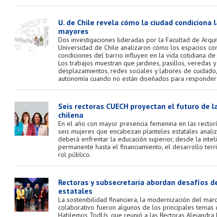
U. de Chile revela cómo la ciudad condiciona
mayores
Dos investigaciones lideradas por la Facultad de Arqu
Universidad de Chile analizaron cómo los espacios co
condiciones del barrio influyen en la vida cotidiana d
Los trabajos muestran que jardines, pasillos, veredas
desplazamientos, redes sociales y labores de cuidado,
autonomía cuando no están diseñados para responder 
Seis rectoras CUECH proyectan el futuro de l
chilena
En el año con mayor presencia femenina en las rectorías
seis mujeres que encabezan planteles estatales anali
deberá enfrentar la educación superior, desde la intelig
permanente hasta el financiamiento, el desarrollo terri
rol público.
Rectoras y subsecretaria abordan desafíos d
estatales
La sostenibilidad financiera, la modernización del marc
colaborativo fueron algunos de los principales temas 
Hablemos TodUs, que reunió a las Rectoras Alejandra M