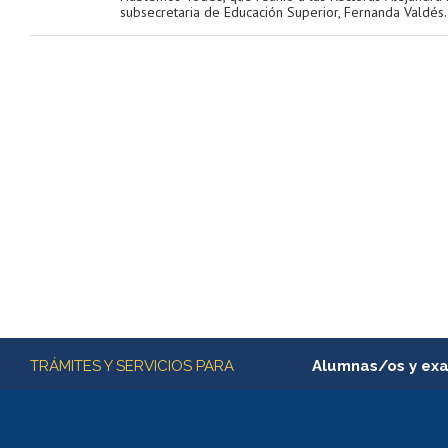
subsecretaria de Educación Superior, Fernanda Valdés.
Más información
TRÁMITES Y SERVICIOS PARA
Alumnas/os y ex
Matrícula en línea
Inscripción y cambio d