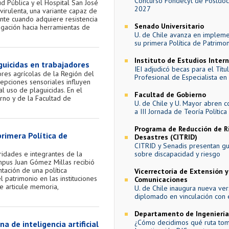
Concurso Fondecyt de Postdo
ud Pública y el Hospital San José
2027
virulenta, una variante capaz de
te cuando adquiere resistencia
Senado Universitario
tigación hacia herramientas de
U. de Chile avanza en implem
su primera Política de Patrimo
Instituto de Estudios Inter
aguicidas en trabajadores
IEI adjudicó becas para el Títu
ores agrícolas de la Región del
Profesional de Especialista en 
cepciones sensoriales influyen
l uso de plaguicidas. En el
Facultad de Gobierno
rno y de la Facultad de
U. de Chile y U. Mayor abren c
a III Jornada de Teoría Política
Programa de Reducción de R
rimera Política de
Desastres (CITRID)
CITRID y Senadis presentan guí
ridades e integrantes de la
sobre discapacidad y riesgo
ampus Juan Gómez Millas recibió
tación de una política
Vicerrectoría de Extensión y
el patrimonio en las instituciones
Comunicaciones
e articule memoria,
U. de Chile inaugura nueva ver
diplomado en vinculación con 
Departamento de Ingeniería 
¿Cómo decidimos qué ruta to
a de inteligencia artificial