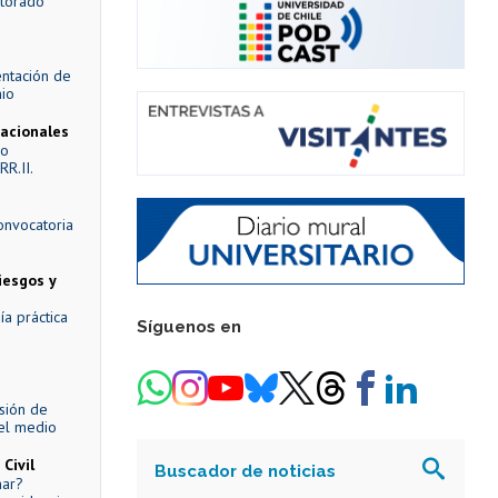
ctorado
entación de
nio
nacionales
lo
RR.II.
onvocatoria
iesgos y
a práctica
Síguenos en
sión de
el medio
Civil
Buscador de noticias
mar?