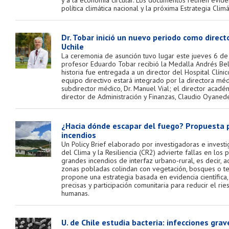
política climática nacional y la próxima Estrategia Clim
Dr. Tobar inició un nuevo periodo como directo
Uchile
La ceremonia de asunción tuvo lugar este jueves 6 de
profesor Eduardo Tobar recibió la Medalla Andrés Bel
historia fue entregada a un director del Hospital Clínic
equipo directivo estará integrado por la directora médi
subdirector médico, Dr. Manuel Vial; el director académ
director de Administración y Finanzas, Claudio Oyanede
¿Hacia dónde escapar del fuego? Propuesta 
incendios
Un Policy Brief elaborado por investigadoras e invest
del Clima y la Resiliencia (CR2) advierte fallas en los
grandes incendios de interfaz urbano-rural, es decir,
zonas pobladas colindan con vegetación, bosques o te
propone una estrategia basada en evidencia científica,
precisas y participación comunitaria para reducir el ri
humanas.
U. de Chile estudia bacteria: infecciones grave