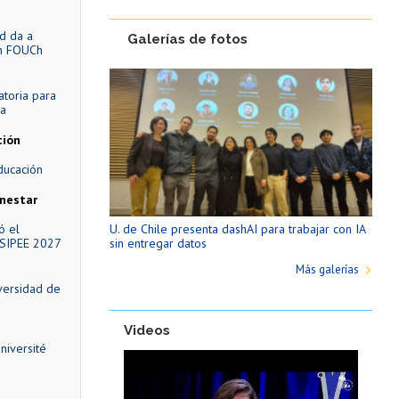
d da a
Galerías de fotos
en FOUCh
atoria para
ea
ción
ducación
enestar
ó el
U. de Chile presenta dashAI para trabajar con IA
 SIPEE 2027
sin entregar datos
Más galerías
iversidad de
”
Videos
niversité