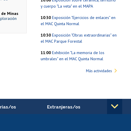
10:00
Exposición sobre cerámica, territorio
y cuerpo "La veta" en el MAPA
 de Minas
10:30
Exposición "Ejercicios de enlaces" en
xploración
el MAC Quinta Normal
10:30
Exposición "Obras extraordinarias" en
el MAC Parque Forestal
11:00
Exhibición "La memoria de los
umbrales" en el MAC Quinta Normal
Más actividades
rias/os
Extranjeras/os
rnos de
Revalidación y reconocimiento
n
de títulos