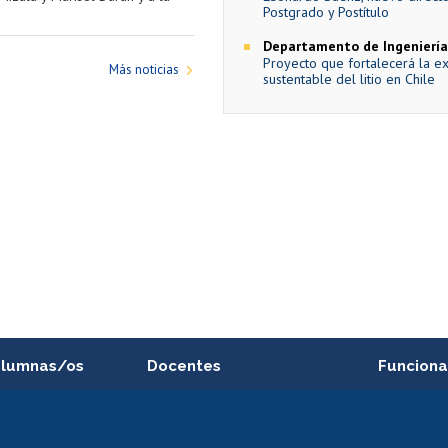
Postgrado y Postítulo
Departamento de Ingeniería
Proyecto que fortalecerá la e
Más noticias
sustentable del litio en Chile
alumnas/os
Docentes
Funciona
Postulación a concursos
Cursos inte
internos de investigación
capacitació
e asignaturas