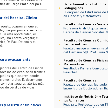
ática de Largo Plazo del país.
Departamento de Estudios
Pedagógicos
I Congreso de Estudiantes de
en Ciencias y Matemáticas
r del Hospital Clínico
Facultad de Ciencias Social
 agosto, ocasión en que el
Profesora Anahí Urquiza será 
lo, que por primera vez en su
Decana de Ciencias Sociales 
o. En esta oportunidad, el
ca, Dra. Loreto Vergara; el
Facultad de Ciencias Químic
ico, Dr. Paul Délano, y el
Farmacéuticas
l.
Facultad inaugura nuevas insta
del Herbario SQF Prof. Luisa 
para evacuar ante
Facultad de Ciencias Físicas
Matemáticas
igadores del Centro de Ciencia
Resultados Primera Convocato
 procesos de evacuación frente a
Beauchef
 aquellos que ocurren donde
rrenos rurales. El documento
Facultad de Ciencias
 con rutas seguras, alertas más
Facultad de Ciencias fue sede
esgo de pérdida de vidas
Encuentro de Doctorado en Bi
Instituto de Nutrición y Tec
los Alimentos
Realiza tu Postdoctorado en IN
s y resistir antibióticos