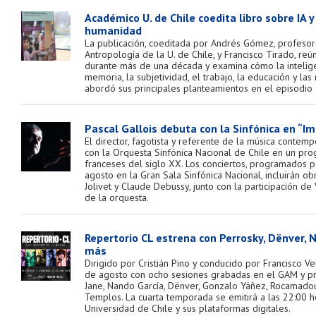
Académico U. de Chile coedita libro sobre IA y
humanidad
La publicación, coeditada por Andrés Gómez, profeso
Antropología de la U. de Chile, y Francisco Tirado, re
durante más de una década y examina cómo la inteligenc
memoria, la subjetividad, el trabajo, la educación y l
abordó sus principales planteamientos en el episodio 
Pascal Gallois debuta con la Sinfónica en “I
El director, fagotista y referente de la música contem
con la Orquesta Sinfónica Nacional de Chile en un pr
franceses del siglo XX. Los conciertos, programados p
agosto en la Gran Sala Sinfónica Nacional, incluirán o
Jolivet y Claude Debussy, junto con la participación de 
de la orquesta.
Repertorio CL estrena con Perrosky, Dënver, N
más
Dirigido por Cristián Pino y conducido por Francisco Ve
de agosto con ocho sesiones grabadas en el GAM y pr
Jane, Nando García, Dënver, Gonzalo Yáñez, Rocamadour
Templos. La cuarta temporada se emitirá a las 22:00 h
Universidad de Chile y sus plataformas digitales.