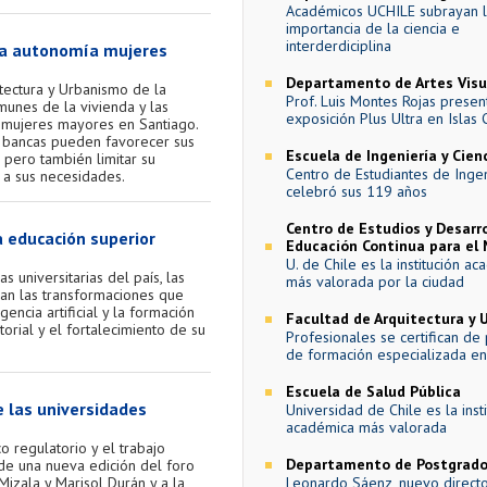
Académicos UCHILE subrayan 
importancia de la ciencia e
interderdiciplina
 la autonomía mujeres
Departamento de Artes Visu
itectura y Urbanismo de la
Prof. Luis Montes Rojas presen
munes de la vivienda y las
exposición Plus Ultra en Islas 
e mujeres mayores en Santiago.
 y bancas pueden favorecer sus
Escuela de Ingeniería y Cien
 pero también limitar su
Centro de Estudiantes de Ingen
a sus necesidades.
celebró sus 119 años
Centro de Estudios y Desarro
a educación superior
Educación Continua para el 
U. de Chile es la institución a
 universitarias del país, las
más valorada por la ciudad
zan las transformaciones que
encia artificial y la formación
Facultad de Arquitectura y
torial y el fortalecimiento de su
Profesionales se certifican d
de formación especializada e
Escuela de Salud Pública
e las universidades
Universidad de Chile es la inst
académica más valorada
o regulatorio y el trabajo
Departamento de Postgrad
de una nueva edición del foro
izala y Marisol Durán y a la
Leonardo Sáenz, nuevo direct