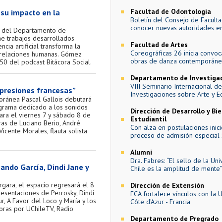
Facultad de Odontología
 su impacto en la
Boletín del Consejo de Faculta
conocer nuevas autoridades 
r del Departamento de
úne trabajos desarrollados
Facultad de Artes
ia artificial transforma la
Coreográficas 26 inicia convoc
as relaciones humanas. Gómez
obras de danza contemporán
50 del podcast Bitácora Social.
Departamento de Investiga
VIII Seminario Internacional de
mpresiones francesas”
Investigaciones sobre Arte y E
poránea Pascal Gallois debutará
ograma dedicado a los sonidos
Dirección de Desarrollo y Bi
ara el viernes 7 y sábado 8 de
Estudiantil
bras de Luciano Berio, André
Con alza en postulaciones inici
Vicente Morales, flauta solista
proceso de admisión especial
Alumni
Dra. Fabres: “El sello de la Un
ando García, Dindi Jane y
Chile es la amplitud de mente
rgara, el espacio regresará el 8
Dirección de Extensión
esentaciones de Perrosky, Dindi
FCA fortalece vínculos con la U
, A Favor del Loco y María y los
Côte d'Azur - Francia
oras por UChileTV, Radio
Departamento de Pregrado