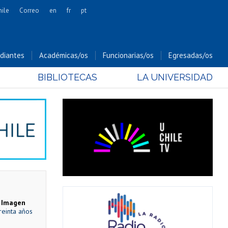
hile
Correo
en
fr
pt
Artes
Cs. Agronómicas
diantes
Académicas/os
Funcionarias/os
Egresadas/os
Cs. Forestales y Conservación
BIBLIOTECAS
LA UNIVERSIDAD
Cs. Sociales
Comunicación e Imagen
Economía y Negocios
Gobierno
Odontología
Estudios Internacionales
Bachillerato
Hospital Clínico
e Imagen
reinta años