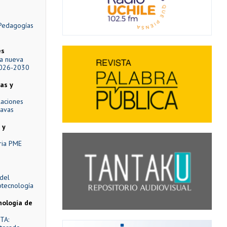
 Pedagogías
es
la nueva
2026-2030
as y
laciones
Navas
 y
ria PME
 del
otecnología
nología de
TA: