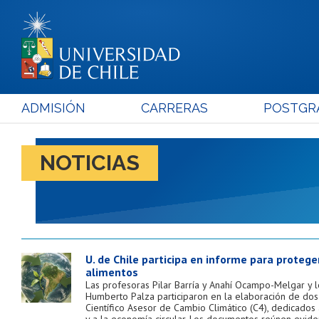
ADMISIÓN
CARRERAS
POSTGR
NOTICIAS
U. de Chile participa en informe para protege
alimentos
Las profesoras Pilar Barría y Anahí Ocampo-Melgar y l
Humberto Palza participaron en la elaboración de dos
Científico Asesor de Cambio Climático (C4), dedicados
y a la economía circular. Los documentos reúnen evidenc