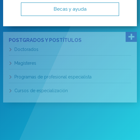
Becas y ayuda
POSTGRADOS Y POSTÍTULOS
Doctorados
Magísteres
Programas de profesional especialista
Cursos de especialización
EDUCACIÓN CONTINUA
Diplomados
Cursos y talleres