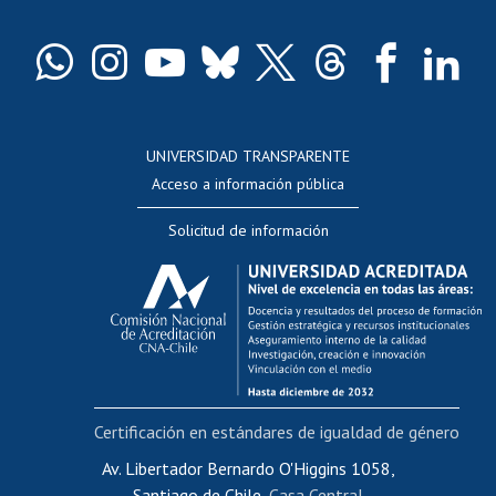
Certificado de títulos y grados
Docentes
Postulación a concursos internos de investigación
Consulta a bases de datos
UNIVERSIDAD TRANSPARENTE
Perfeccionamiento
Acceso a información pública
Editar Portafolio Académico
Solicitud de información
Evaluación docente
Calificación académica
Postulación al AUCAI
Funcionarias/os
Cursos internos de capacitación
Bienestar del personal
Certificación en estándares de igualdad de género
Portal de movilidad interna
Certificado de renta
Av. Libertador Bernardo O'Higgins 1058,
Santiago de Chile,
Casa Central
Certificado de renta honorarios