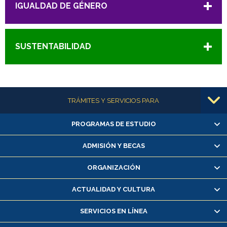
IGUALDAD DE GÉNERO
SUSTENTABILIDAD
Más información
TRÁMITES Y SERVICIOS PARA
PROGRAMAS DE ESTUDIO
Alumnas/os y exalumnas/os
Matrícula en línea
ADMISIÓN Y BECAS
Inscripción y cambio de asignaturas
ORGANIZACIÓN
Consulta y certificado de notas
Certificado de alumno regular
ACTUALIDAD Y CULTURA
Servicio médico y dental
SERVICIOS EN LÍNEA
Pago de arancel y crédito alumnos
Pago de arancel y crédito exalumnos