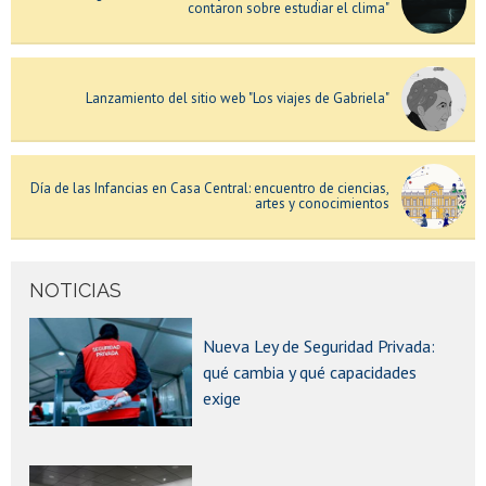
contaron sobre estudiar el clima"
Lanzamiento del sitio web "Los viajes de Gabriela"
Día de las Infancias en Casa Central: encuentro de ciencias,
artes y conocimientos
Obra de teatro "No sé. Beckett" en el Teatro Nacional
NOTICIAS
Chileno
Nueva Ley de Seguridad Privada:
qué cambia y qué capacidades
Ciclo de conversatorios sobre niñez, adolescencia y
exige
plataformas digitales
Sistema de Ingreso Prioritario de Equidad Educativa (SIPEE):