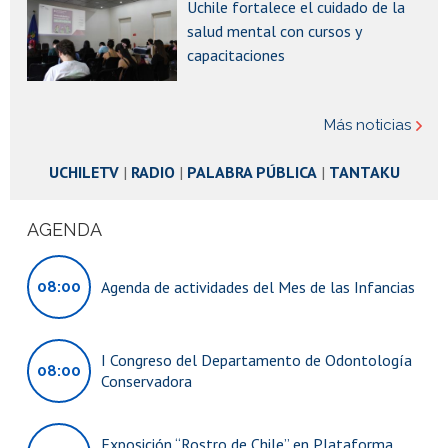
Uchile fortalece el cuidado de la
postulaciones abiertas
salud mental con cursos y
capacitaciones
Charla magistral "Física, datos y tormentas: lo que nunca te
contaron sobre estudiar el clima"
Más noticias
UCHILETV
|
RADIO
|
PALABRA PÚBLICA
|
TANTAKU
Lanzamiento del sitio web "Los viajes de Gabriela"
AGENDA
Día de las Infancias en Casa Central: encuentro de ciencias,
artes y conocimientos
Agenda de actividades del Mes de las Infancias
08:00
I Congreso del Departamento de Odontología
08:00
Conservadora
Exposición “Rostro de Chile” en Plataforma