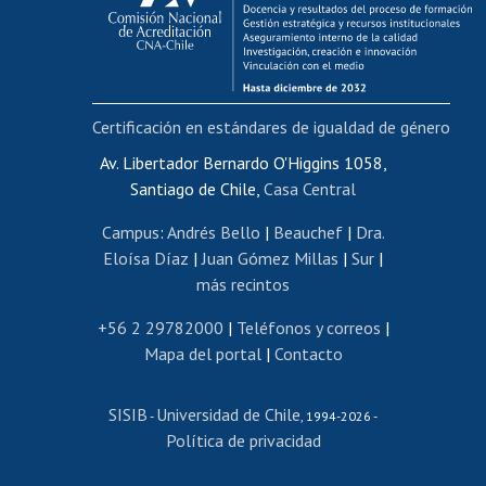
Funcionarias/os
Cursos internos de capacitación
Bienestar del personal
Certificación en estándares de igualdad de género
Portal de movilidad interna
Certificado de renta
Av. Libertador Bernardo O'Higgins 1058,
Santiago de Chile,
Casa Central
Certificado de renta honorarios
Gestión de correo uchile
Campus
:
Andrés Bello
|
Beauchef
|
Dra.
Editar páginas blancas
Eloísa Díaz
|
Juan Gómez Millas
|
Sur
|
más recintos
Extranjeras/os
Revalidación y reconocimiento de títulos
+56 2 29782000
|
Teléfonos y correos
|
Mapa del portal
|
Contacto
Postulación al Programa de Movilidad Estudiantil
Inscripción de asignaturas
SISIB
Universidad de Chile
Cursos de español
-
, 1994-2026 -
Política de privacidad
Mi Uchile
Ayuda tecnológica
Tarjeta TUI
Wifi