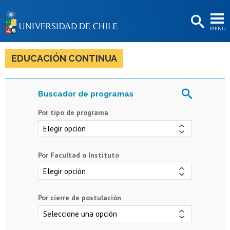
EXTENSIÓN
MENÚ
BIBLIOTECAS
LA UNIVERSIDAD
EDUCACIÓN CONTINUA
Postulantes
Estudiantes
Por tipo de programa
Académicas/os
Funcionarias/os
Por Facultad o Instituto
Egresadas/os
Por cierre de postulación