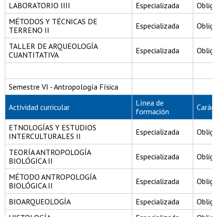
LABORATORIO IIII
Especializada
Obliga
MÉTODOS Y TÉCNICAS DE
Especializada
Obliga
TERRENO II
TALLER DE ARQUEOLOGÍA
Especializada
Obliga
CUANTITATIVA
Semestre VI - Antropología Física
Línea de
Actividad curricular
Carác
formación
ETNOLOGÍAS Y ESTUDIOS
Especializada
Obliga
INTERCULTURALES II
TEORÍA ANTROPOLOGÍA
Especializada
Obliga
BIOLÓGICA II
MÉTODO ANTROPOLOGÍA
Especializada
Obliga
BIOLÓGICA II
BIOARQUEOLOGÍA
Especializada
Obliga