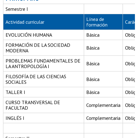
Semestre I
Línea de
Actividad curricular
Carác
formación
EVOLUCIÓN HUMANA
Básica
Obliga
FORMACIÓN DE LA SOCIEDAD
Básica
Obliga
MODERNA
PROBLEMAS FUNDAMENTALES DE
Básica
Obliga
LA ANTROPOLOGÍA I
FILOSOFÍA DE LAS CIENCIAS
Básica
Obliga
SOCIALES
TALLER I
Básica
Obliga
CURSO TRANSVERSAL DE
Complementaria
Obliga
FACULTAD
INGLÉS I
Complementaria
Obliga