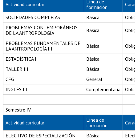
Línea de
Actividad curricular
Carác
formación
SOCIEDADES COMPLEJAS
Básica
Obliga
PROBLEMAS CONTEMPORÁNEOS
Básica
Obliga
DE LA ANTROPOLOGÍA
PROBLEMAS FUNDAMENTALES DE
Básica
Obliga
LA ANTROPOLOGÍA III
ESTADÍSTICA I
Básica
Obliga
TALLER III
Básica
Obliga
CFG
General
Obliga
INGLÉS III
Complementaria
Obliga
Semestre IV
Línea de
Actividad curricular
Carác
formación
ELECTIVO DE ESPECIALIZACIÓN
Básica
Electi