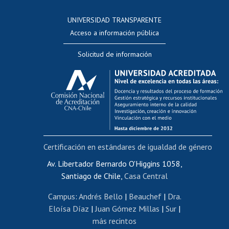
Consulta a bases de datos
UNIVERSIDAD TRANSPARENTE
Perfeccionamiento
Acceso a información pública
Editar Portafolio Académico
Solicitud de información
Evaluación docente
Calificación académica
Postulación al AUCAI
Funcionarias/os
Cursos internos de capacitación
Bienestar del personal
Certificación en estándares de igualdad de género
Portal de movilidad interna
Certificado de renta
Av. Libertador Bernardo O'Higgins 1058,
Santiago de Chile,
Casa Central
Certificado de renta honorarios
Gestión de correo uchile
Campus
:
Andrés Bello
|
Beauchef
|
Dra.
Editar páginas blancas
Eloísa Díaz
|
Juan Gómez Millas
|
Sur
|
más recintos
Extranjeras/os