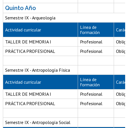
Quinto Año
Semestre IX - Arqueología
Línea de
Actividad curricular
Carác
formación
TALLER DE MEMORIA I
Profesional
Obliga
PRÁCTICA PROFESIONAL
Profesional
Obliga
Semestre IX - Antropología Física
Línea de
Actividad curricular
Carác
formación
TALLER DE MEMORIA I
Profesional
Obliga
PRÁCTICA PROFESIONAL
Profesional
Obliga
Semestre IX - Antropología Social