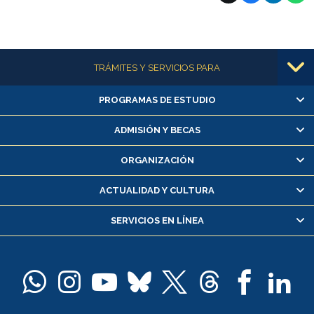
Más información
TRÁMITES Y SERVICIOS PARA
PROGRAMAS DE ESTUDIO
Alumnas/os y exalumnas/os
Matrícula en línea
ADMISIÓN Y BECAS
Inscripción y cambio de asignaturas
ORGANIZACIÓN
Consulta y certificado de notas
Certificado de alumno regular
ACTUALIDAD Y CULTURA
Servicio médico y dental
SERVICIOS EN LÍNEA
Pago de arancel y crédito alumnos
Pago de arancel y crédito exalumnos
Certificado de títulos y grados
Docentes
Postulación a concursos internos de investigación