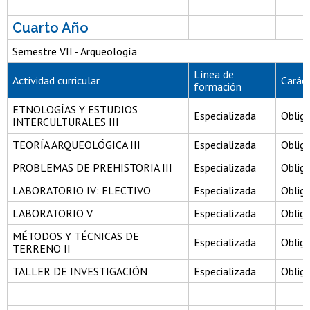
Cuarto Año
Semestre VII - Arqueología
Línea de
Actividad curricular
Carác
formación
ETNOLOGÍAS Y ESTUDIOS
Especializada
Obliga
INTERCULTURALES III
TEORÍA ARQUEOLÓGICA III
Especializada
Obliga
PROBLEMAS DE PREHISTORIA III
Especializada
Obliga
LABORATORIO IV: ELECTIVO
Especializada
Obliga
LABORATORIO V
Especializada
Obliga
MÉTODOS Y TÉCNICAS DE
Especializada
Obliga
TERRENO II
TALLER DE INVESTIGACIÓN
Especializada
Obliga