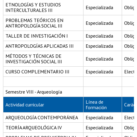
ETNOLOGÍAS Y ESTUDIOS
Especializada
Obliga
INTERCULTURALES III
PROBLEMAS TEÓRICOS EN
Especializada
Obliga
ANTROPOLOGÍA SOCIAL III
TALLER DE INVESTIGACIÓN I
Especializada
Obliga
ANTROPOLOGÍAS APLICADAS III
Especializada
Obliga
MÉTODOS Y TÉCNICAS DE
Especializada
Obliga
INVESTIGACIÓN SOCIAL III
CURSO COMPLEMENTARIO III
Especializada
Electi
Semestre VIII - Arqueología
Línea de
Actividad curricular
Carác
formación
ARQUEOLOGÍA CONTEMPORÁNEA
Especializada
Electi
TEORÍA ARQUEOLÓGICA IV
Especializada
Obliga