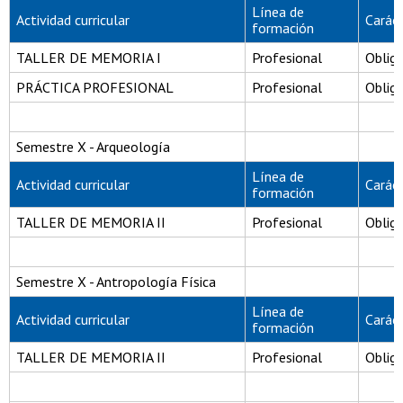
Línea de
Actividad curricular
Carác
formación
TALLER DE MEMORIA I
Profesional
Obliga
PRÁCTICA PROFESIONAL
Profesional
Obliga
Semestre X - Arqueología
Línea de
Actividad curricular
Carác
formación
TALLER DE MEMORIA II
Profesional
Obliga
Semestre X - Antropología Física
Línea de
Actividad curricular
Carác
formación
TALLER DE MEMORIA II
Profesional
Obliga