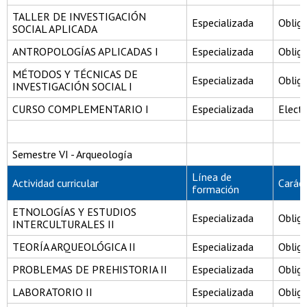
TALLER DE INVESTIGACIÓN
Especializada
Obliga
SOCIAL APLICADA
ANTROPOLOGÍAS APLICADAS I
Especializada
Obliga
MÉTODOS Y TÉCNICAS DE
Especializada
Obliga
INVESTIGACIÓN SOCIAL I
CURSO COMPLEMENTARIO I
Especializada
Electi
Semestre VI - Arqueología
Línea de
Actividad curricular
Carác
formación
ETNOLOGÍAS Y ESTUDIOS
Especializada
Obliga
INTERCULTURALES II
TEORÍA ARQUEOLÓGICA II
Especializada
Obliga
PROBLEMAS DE PREHISTORIA II
Especializada
Obliga
LABORATORIO II
Especializada
Obliga