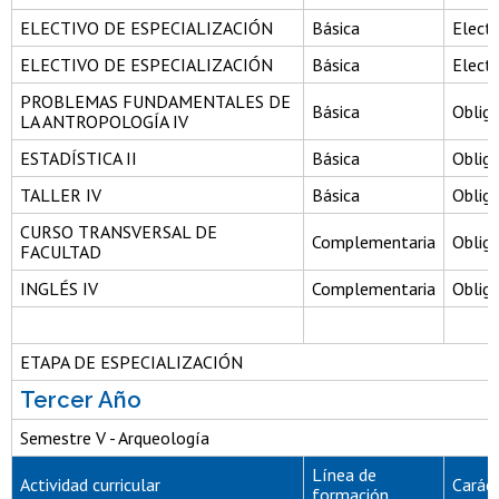
ELECTIVO DE ESPECIALIZACIÓN
Básica
Electi
ELECTIVO DE ESPECIALIZACIÓN
Básica
Electi
PROBLEMAS FUNDAMENTALES DE
Básica
Obliga
LA ANTROPOLOGÍA IV
ESTADÍSTICA II
Básica
Obliga
TALLER IV
Básica
Obliga
CURSO TRANSVERSAL DE
Complementaria
Obliga
FACULTAD
INGLÉS IV
Complementaria
Obliga
ETAPA DE ESPECIALIZACIÓN
Tercer Año
Semestre V - Arqueología
Línea de
Actividad curricular
Carác
formación