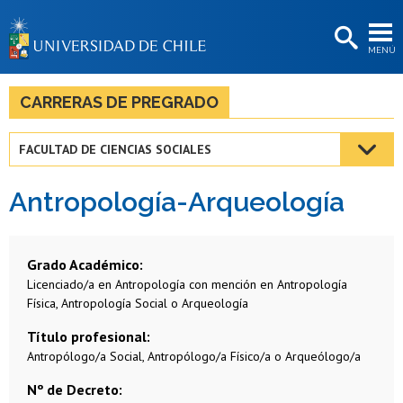
EXTENSIÓN
MENÚ
BIBLIOTECAS
LA UNIVERSIDAD
CARRERAS DE PREGRADO
Postulantes
FACULTAD DE CIENCIAS SOCIALES
Estudiantes
Antropología-Arqueología
Académicas/os
Funcionarias/os
Grado Académico
Egresadas/os
Licenciado/a en Antropología con mención en Antropología
Física, Antropología Social o Arqueología
Título profesional
Antropólogo/a Social, Antropólogo/a Físico/a o Arqueólogo/a
Nº de Decreto