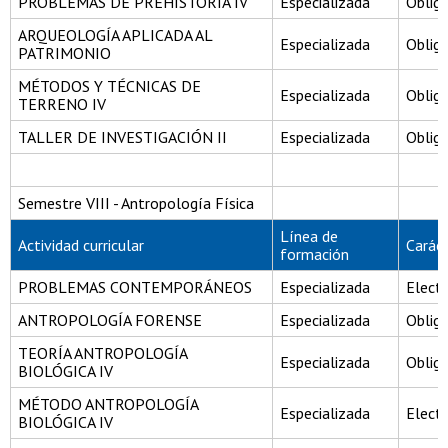
PROBLEMAS DE PREHISTORIA IV
Especializada
Obliga
ARQUEOLOGÍA APLICADA AL
Especializada
Obliga
PATRIMONIO
MÉTODOS Y TÉCNICAS DE
Especializada
Obliga
TERRENO IV
TALLER DE INVESTIGACIÓN II
Especializada
Obliga
Semestre VIII - Antropología Física
Línea de
Actividad curricular
Carác
formación
PROBLEMAS CONTEMPORÁNEOS
Especializada
Electi
ANTROPOLOGÍA FORENSE
Especializada
Obliga
TEORÍA ANTROPOLOGÍA
Especializada
Obliga
BIOLÓGICA IV
MÉTODO ANTROPOLOGÍA
Especializada
Electi
BIOLÓGICA IV