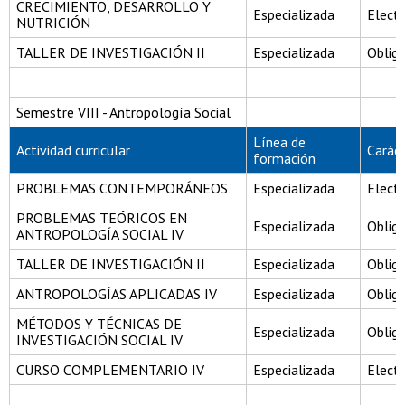
CRECIMIENTO, DESARROLLO Y
Especializada
Electi
NUTRICIÓN
TALLER DE INVESTIGACIÓN II
Especializada
Obliga
Semestre VIII - Antropología Social
Línea de
Actividad curricular
Carác
formación
PROBLEMAS CONTEMPORÁNEOS
Especializada
Electi
PROBLEMAS TEÓRICOS EN
Especializada
Obliga
ANTROPOLOGÍA SOCIAL IV
TALLER DE INVESTIGACIÓN II
Especializada
Obliga
ANTROPOLOGÍAS APLICADAS IV
Especializada
Obliga
MÉTODOS Y TÉCNICAS DE
Especializada
Obliga
INVESTIGACIÓN SOCIAL IV
CURSO COMPLEMENTARIO IV
Especializada
Electi