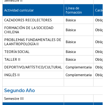
Semestre II
Línea de
Actividad curricular
Carác
formación
CAZADORES RECOLECTORES
Básica
Obliga
FORMACIÓN DE LA SOCIEDAD
Básica
Obliga
CHILENA
PROBLEMAS FUNDAMENTALES DE
Básica
Obliga
LA ANTROPOLOGÍA II
TEORÍA SOCIAL
Básica
Obliga
TALLER II
Básica
Obliga
DEPORTIVO/ARTÍSTICO/CULTURAL
Complementaria
Obliga
INGLÉS II
Complementaria
Obliga
Segundo Año
Semestre III