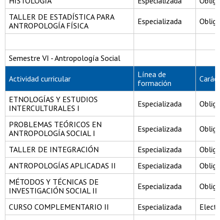
HISTOLOGÍA
Especializada
Obliga
TALLER DE ESTADÍSTICA PARA
Especializada
Obliga
ANTROPOLOGÍA FÍSICA
Semestre VI - Antropología Social
Línea de
Actividad curricular
Carác
formación
ETNOLOGÍAS Y ESTUDIOS
Especializada
Obliga
INTERCULTURALES I
PROBLEMAS TEÓRICOS EN
Especializada
Obliga
ANTROPOLOGÍA SOCIAL I
TALLER DE INTEGRACIÓN
Especializada
Obliga
ANTROPOLOGÍAS APLICADAS II
Especializada
Obliga
MÉTODOS Y TÉCNICAS DE
Especializada
Obliga
INVESTIGACIÓN SOCIAL II
CURSO COMPLEMENTARIO II
Especializada
Electi