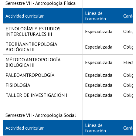
Semestre VII - Antropología Física
Línea de
Actividad curricular
Carác
formación
ETNOLOGÍAS Y ESTUDIOS
Especializada
Obliga
INTERCULTURALES III
TEORÍA ANTROPOLOGÍA
Especializada
Obliga
BIOLÓGICA III
MÉTODO ANTROPOLOGÍA
Especializada
Electi
BIOLÓGICA III
PALEOANTROPOLOGÍA
Especializada
Obliga
FISIOLOGÍA
Especializada
Obliga
TALLER DE INVESTIGACIÓN I
Especializada
Obliga
Semestre VII - Antropología Social
Línea de
Actividad curricular
Carác
formación