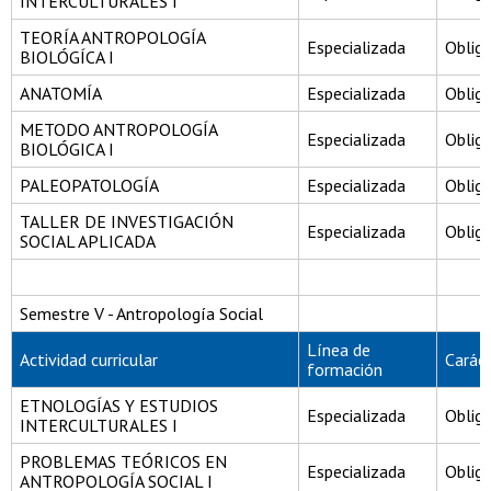
INTERCULTURALES I
TEORÍA ANTROPOLOGÍA
Especializada
Obliga
BIOLÓGÍCA I
ANATOMÍA
Especializada
Obliga
METODO ANTROPOLOGÍA
Especializada
Obliga
BIOLÓGICA I
PALEOPATOLOGÍA
Especializada
Obliga
TALLER DE INVESTIGACIÓN
Especializada
Obliga
SOCIAL APLICADA
Semestre V - Antropología Social
Línea de
Actividad curricular
Carác
formación
ETNOLOGÍAS Y ESTUDIOS
Especializada
Obliga
INTERCULTURALES I
PROBLEMAS TEÓRICOS EN
Especializada
Obliga
ANTROPOLOGÍA SOCIAL I