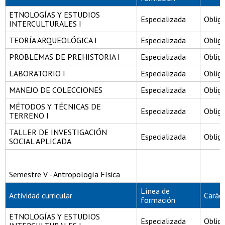
ETNOLOGÍAS Y ESTUDIOS
Especializada
Obliga
INTERCULTURALES I
TEORÍA ARQUEOLÓGICA I
Especializada
Obliga
PROBLEMAS DE PREHISTORIA I
Especializada
Obliga
LABORATORIO I
Especializada
Obliga
MANEJO DE COLECCIONES
Especializada
Obliga
MÉTODOS Y TÉCNICAS DE
Especializada
Obliga
TERRENO I
TALLER DE INVESTIGACIÓN
Especializada
Obliga
SOCIAL APLICADA
Semestre V - Antropología Física
Línea de
Actividad curricular
Carác
formación
ETNOLOGÍAS Y ESTUDIOS
Especializada
Obliga