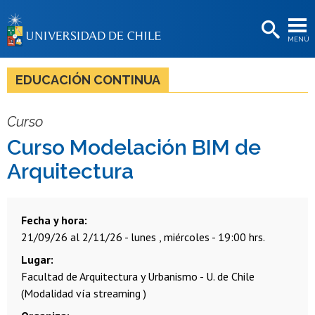
EXTENSIÓN
MENÚ
BIBLIOTECAS
LA UNIVERSIDAD
EDUCACIÓN CONTINUA
Postulantes
Curso
Estudiantes
Curso Modelación BIM de
Académicas/os
Arquitectura
Funcionarias/os
Egresadas/os
Fecha y hora
21/09/26 al 2/11/26 - lunes , miércoles - 19:00 hrs.
Lugar
Facultad de Arquitectura y Urbanismo - U. de Chile
(Modalidad vía streaming )