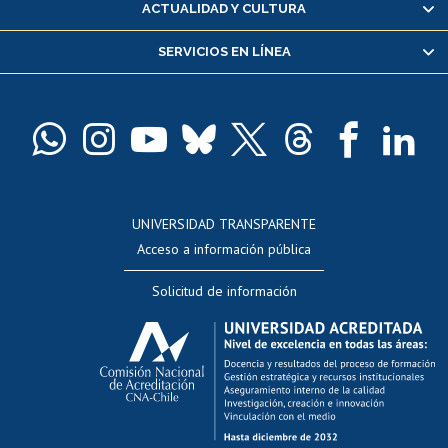
ACTUALIDAD Y CULTURA
Servicio médico y dental
SERVICIOS EN LÍNEA
Pago de arancel y crédito alumnos
Pago de arancel y crédito exalumnos
Certificado de títulos y grados
Docentes
Postulación a concursos internos de investigación
Consulta a bases de datos
UNIVERSIDAD TRANSPARENTE
Perfeccionamiento
Acceso a información pública
Editar Portafolio Académico
Solicitud de información
Evaluación docente
Calificación académica
Postulación al AUCAI
Funcionarias/os
Cursos internos de capacitación
Bienestar del personal