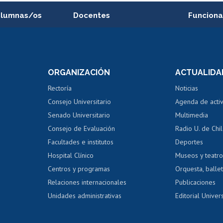
alumnas/os
Docentes
Funciona
Postulación a concursos
Cursos inte
internos de investigación
capacitació
e asignaturas
Consulta a bases de datos
Bienestar d
 de notas
ORGANIZACIÓN
ACTUALIDA
Perfeccionamiento
Portal de m
 regular
Editar Portafolio Académico
Certificado
Rectoría
Noticias
tal
Evaluación docente
Certificado
Consejo Universitario
Agenda de acti
dito alumnos
honorarios
Calificación académica
Senado Universitario
Multimedia
dito exalumnos
Gestión de 
Consejo de Evaluación
Radio U. de Chi
Postulación al AUCAI
y grados
Editar pági
Facultades e institutos
Deportes
Hospital Clínico
Museos y teatr
da tecnológica
Tarjeta TUI
Wifi
Acoso laboral
s
Centros y programas
Orquesta, ballet
Relaciones internacionales
Publicaciones
Unidades administrativas
Editorial Univers