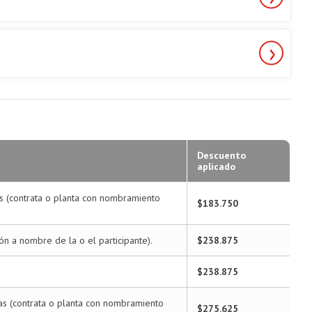
Descuento
aplicado
as (contrata o planta con nombramiento
$183.750
ión a nombre de la o el participante).
$238.875
$238.875
gas (contrata o planta con nombramiento
$275.625