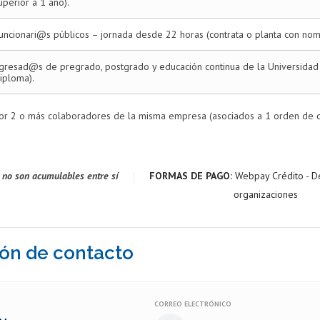
uperior a 1 año).
uncionari@s públicos – jornada desde 22 horas (contrata o planta con nom
gresad@s de pregrado, postgrado y educación continua de la Universidad d
iploma).
or 2 o más colaboradores de la misma empresa (asociados a 1 orden de 
|
 no son acumulables entre sí
FORMAS DE PAGO:
Webpay Crédito - D
organizaciones
ón de contacto
CORREO ELECTRÓNICO