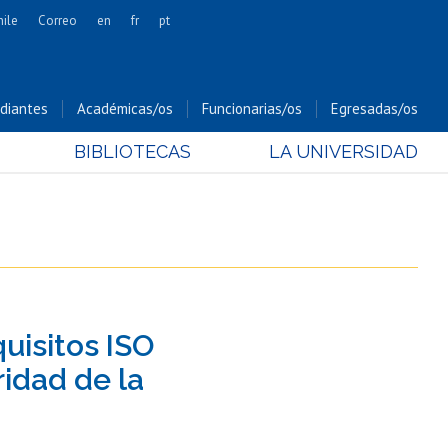
hile
Correo
en
fr
pt
Artes
Cs. Agronómicas
diantes
Académicas/os
Funcionarias/os
Egresadas/os
Cs. Forestales y Conservación
BIBLIOTECAS
LA UNIVERSIDAD
Cs. Sociales
Comunicación e Imagen
Economía y Negocios
Gobierno
Odontología
Estudios Internacionales
quisitos ISO
Bachillerato
idad de la
Hospital Clínico