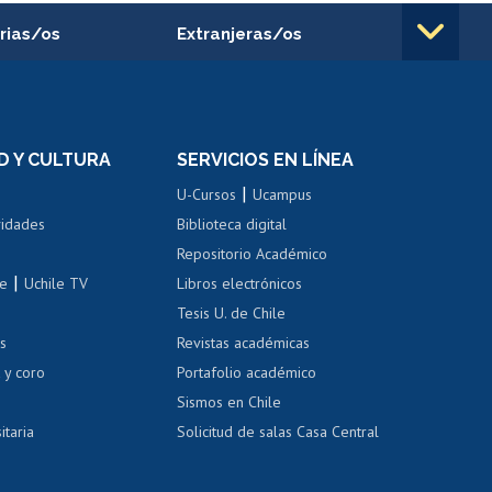
rias/os
Extranjeras/os
rnos de
Revalidación y reconocimiento
n
de títulos
el personal
Postulación al Programa de
Movilidad Estudiantil
D Y CULTURA
SERVICIOS EN LÍNEA
ovilidad interna
Inscripción de asignaturas
|
 de renta
U-Cursos
Ucampus
Cursos de español
 de renta
vidades
Biblioteca digital
Repositorio Académico
correo uchile
|
le
Uchile TV
Libros electrónicos
nas blancas
Tesis U. de Chile
os
Revistas académicas
, sexual y violencia
Denuncias administrativas
 y coro
Portafolio académico
Sismos en Chile
itaria
Solicitud de salas Casa Central