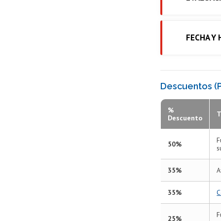
FECHA Y
Descuentos (P
%
T
Descuento
F
50%
s
35%
A
35%
C
F
25%