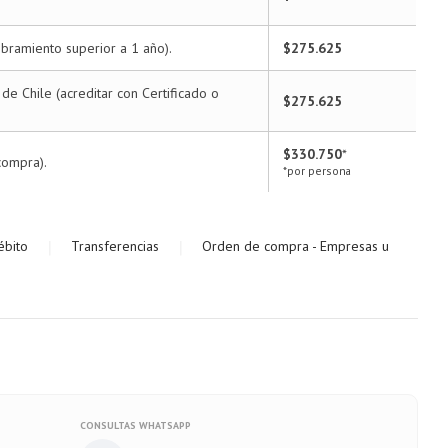
bramiento superior a 1 año).
$275.625
e Chile (acreditar con Certificado o
$275.625
$330.750
*
compra).
*por persona
|
|
ébito
Transferencias
Orden de compra - Empresas u
CONSULTAS WHATSAPP