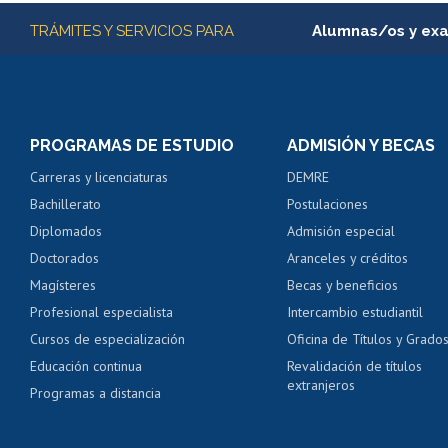
Más información
TRÁMITES Y SERVICIOS PARA
Alumnas/os y ex
Matrícula en línea
Inscripción y cambio d
Consulta y certificado
PROGRAMAS DE ESTUDIO
ADMISIÓN Y BECAS
Certificado de alumno
Carreras y licenciaturas
DEMRE
Servicio médico y den
Bachillerato
Postulaciones
Pago de arancel y cré
Diplomados
Admisión especial
Pago de arancel y cré
Doctorados
Aranceles y créditos
Certificado de títulos 
Magísteres
Becas y beneficios
Profesional especialista
Intercambio estudiantil
Mi Uchile
Ayu
Cursos de especialización
Oficina de Títulos y Grado
Educación continua
Revalidación de títulos
extranjeros
Programas a distancia