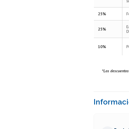
s
25%
F
E
25%
D
10%
P
*Los descuentos
Informaci