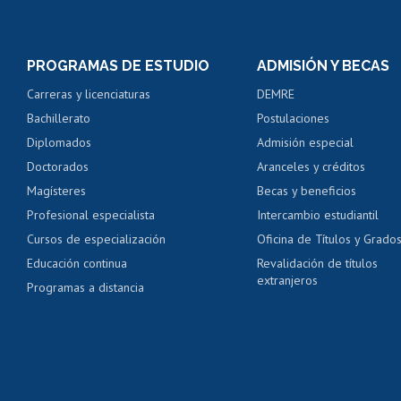
Matrícula en línea
Inscripción y cambio d
Consulta y certificado
PROGRAMAS DE ESTUDIO
ADMISIÓN Y BECAS
Certificado de alumno
Carreras y licenciaturas
DEMRE
Servicio médico y den
Bachillerato
Postulaciones
Pago de arancel y cré
Diplomados
Admisión especial
Pago de arancel y cré
Doctorados
Aranceles y créditos
Certificado de títulos 
Magísteres
Becas y beneficios
Profesional especialista
Intercambio estudiantil
Mi Uchile
Ayu
Cursos de especialización
Oficina de Títulos y Grado
Educación continua
Revalidación de títulos
extranjeros
Programas a distancia