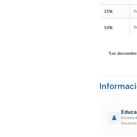
25%
F
10%
P
*Los descuentos
Informaci
Educa
Escuela d
Desarroll