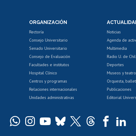
Postulación a concursos
Cursos inte
internos de investigación
capacitació
e asignaturas
Consulta a bases de datos
Bienestar d
 de notas
ORGANIZACIÓN
ACTUALIDA
Perfeccionamiento
Portal de m
 regular
Editar Portafolio Académico
Certificado
Rectoría
Noticias
tal
Evaluación docente
Certificado
Consejo Universitario
Agenda de acti
dito alumnos
honorarios
Calificación académica
Senado Universitario
Multimedia
dito exalumnos
Gestión de 
Consejo de Evaluación
Radio U. de Chi
Postulación al AUCAI
y grados
Editar pági
Facultades e institutos
Deportes
Hospital Clínico
Museos y teatr
da tecnológica
Tarjeta TUI
Wifi
Acoso laboral
s
Centros y programas
Orquesta, ballet
Relaciones internacionales
Publicaciones
Unidades administrativas
Editorial Univers