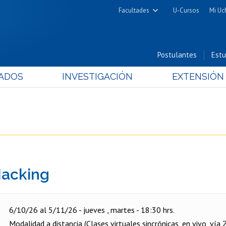
Facultades
U-Cursos
Mi Uc
Arquitectura y Urbanismo
Ciencias
Postulantes
Estu
Cs. Físicas y Matemáticas
ADOS
INVESTIGACIÓN
EXTENSIÓN
Cs. Químicas y Farmacéuticas
Cs. Veterinarias y Pecuarias
Derecho
Filosofía y Humanidades
Medicina
Estudios Avanzados en Educación
Hacking
Nutrición y Tecnología de
Alimentos
6/10/26 al 5/11/26 - jueves , martes - 18:30 hrs.
Modalidad a distancia (Clases virtuales sincrónicas, en vivo, vía