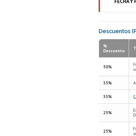
FECHA Y
Descuentos (P
%
T
Descuento
F
50%
s
35%
A
35%
C
E
25%
D
F
25%
s