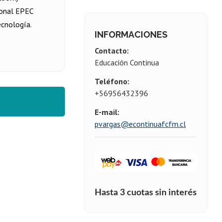
ional EPEC
ecnología.
INFORMACIONES
Contacto:
Educación Continua
Teléfono:
+56956432396
E-mail:
pvargas@econtinuafcfm.cl