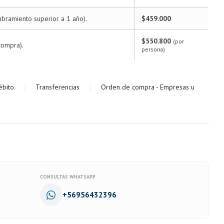
bramiento superior a 1 año).
$459.000
$550.800
(por
compra).
persona)
|
|
ébito
Transferencias
Orden de compra - Empresas u
CONSULTAS WHATSAPP
+56956432396