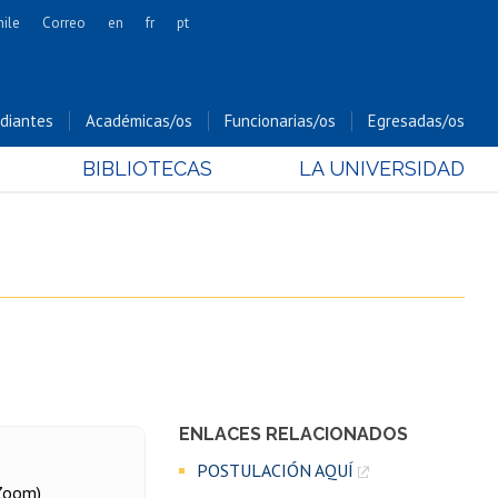
hile
Correo
en
fr
pt
Artes
Cs. Agronómicas
diantes
Académicas/os
Funcionarias/os
Egresadas/os
Cs. Forestales y Conservación
BIBLIOTECAS
LA UNIVERSIDAD
Cs. Sociales
Comunicación e Imagen
Economía y Negocios
Gobierno
Odontología
Estudios Internacionales
Bachillerato
Hospital Clínico
ENLACES RELACIONADOS
POSTULACIÓN AQUÍ
 Zoom)