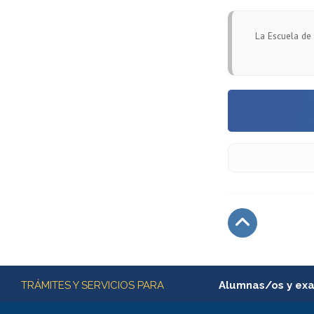
La Escuela de 
Subir
Más información
TRÁMITES Y SERVICIOS PARA
Alumnas/os y ex