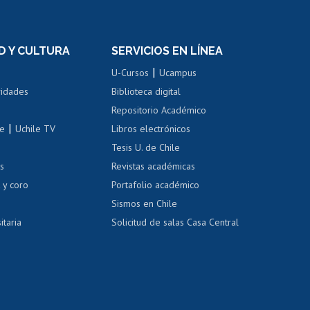
rnos de
Revalidación y reconocimiento
n
de títulos
el personal
Postulación al Programa de
Movilidad Estudiantil
D Y CULTURA
SERVICIOS EN LÍNEA
ovilidad interna
Inscripción de asignaturas
|
 de renta
U-Cursos
Ucampus
Cursos de español
 de renta
vidades
Biblioteca digital
Repositorio Académico
correo uchile
|
le
Uchile TV
Libros electrónicos
nas blancas
Tesis U. de Chile
os
Revistas académicas
, sexual y violencia
Denuncias administrativas
 y coro
Portafolio académico
Sismos en Chile
itaria
Solicitud de salas Casa Central