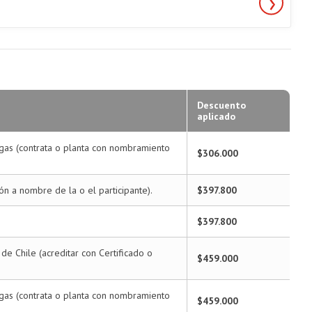
Descuento
aplicado
rgas (contrata o planta con nombramiento
$306.000
ión a nombre de la o el participante).
$397.800
$397.800
e Chile (acreditar con Certificado o
$459.000
rgas (contrata o planta con nombramiento
$459.000