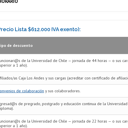
 HORARIO
recio Lista $612.000 IVA exento):
ipo de descuento
uncionari@s de la Universidad de Chile — jornada de 44 horas — o sus ca
uperior a 1 año).
filiados/as Caja Los Andes y sus cargas (acreditar con certificado de afiliac
onvenios de colaboración
y sus colaboradores.
gresad@s de pregrado, postgrado y educación continua de la Universidad d
iploma).
uncionari@s de la Universidad de Chile — jornada de 22 horas — o sus ca
uperior a 1 año).