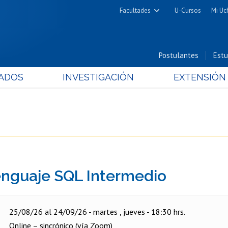
Facultades
U-Cursos
Mi Uc
Arquitectura y Urbanismo
Ciencias
Postulantes
Estu
Cs. Físicas y Matemáticas
ADOS
INVESTIGACIÓN
EXTENSIÓN
Cs. Químicas y Farmacéuticas
Cs. Veterinarias y Pecuarias
Derecho
Filosofía y Humanidades
Medicina
Estudios Avanzados en Educación
enguaje SQL Intermedio
Nutrición y Tecnología de
Alimentos
25/08/26 al 24/09/26 - martes , jueves - 18:30 hrs.
Online – sincrónico (vía Zoom)