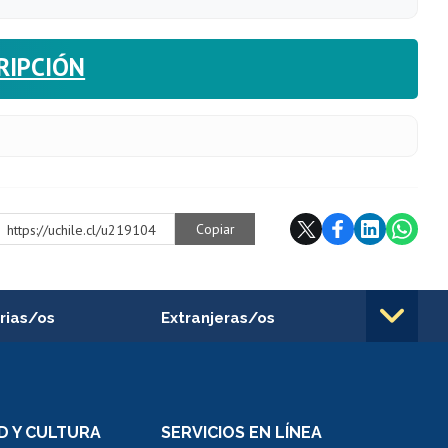
RIPCIÓN
Copiar
https://uchile.cl/u219104
rias/os
Extranjeras/os
rnos de
Revalidación y reconocimiento
n
de títulos
el personal
Postulación al Programa de
Movilidad Estudiantil
D Y CULTURA
SERVICIOS EN LÍNEA
ovilidad interna