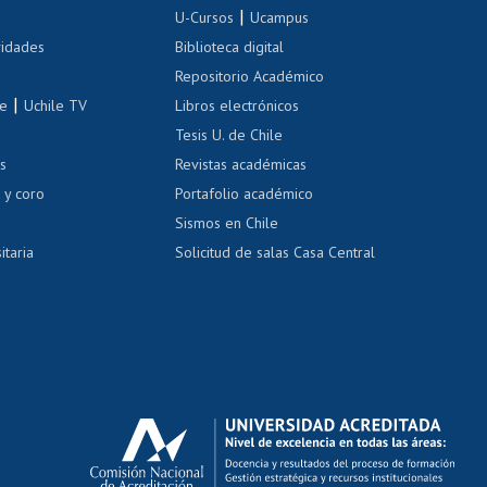
Inscripción de asignaturas
|
 de renta
U-Cursos
Ucampus
Cursos de español
 de renta
vidades
Biblioteca digital
Repositorio Académico
correo uchile
|
le
Uchile TV
Libros electrónicos
nas blancas
Tesis U. de Chile
os
Revistas académicas
, sexual y violencia
Denuncias administrativas
 y coro
Portafolio académico
Sismos en Chile
itaria
Solicitud de salas Casa Central