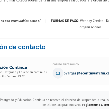
or 2 o más colaboradores de la misma empresa (asociados a 1 orden de 
|
 no son acumulables entre sí
FORMAS DE PAGO:
Webpay Crédito - D
organizaciones
ón de contacto
CORREO ELECTRÓNICO
ción Continua
e Postgrado y Educación continua /
pvargas@econtinuafcfm.cl
o Profesional EPEC
Postgrado y Educación Continua se reserva el derecho de suspender la realiz
inscribirte, aceptas nuestros
reglamentos, tér