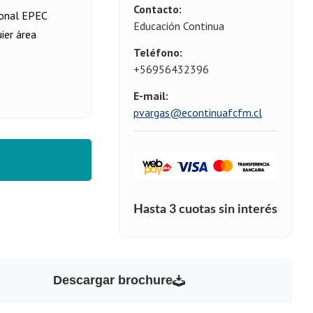
Contacto:
ional EPEC
Educación Continua
ier área
Teléfono:
+56956432396
E-mail:
pvargas@econtinuafcfm.cl
Descargar brochure