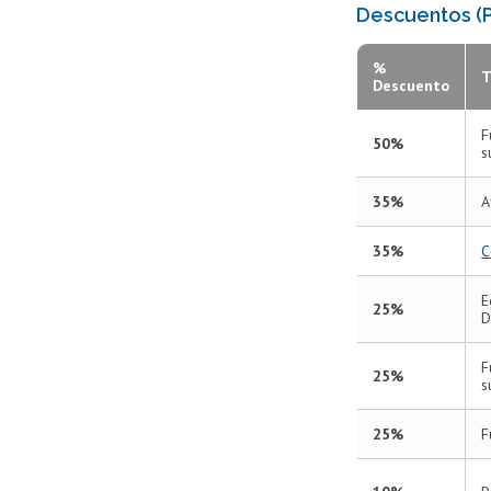
Descuentos (P
%
T
Descuento
F
50%
s
35%
A
35%
C
E
25%
D
F
25%
s
25%
F