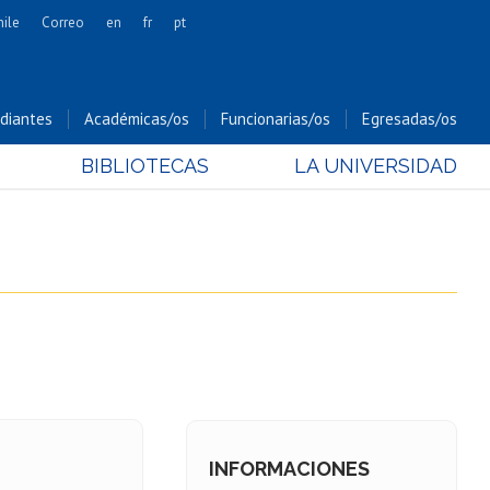
hile
Correo
en
fr
pt
Artes
Cs. Agronómicas
diantes
Académicas/os
Funcionarias/os
Egresadas/os
Cs. Forestales y Conservación
BIBLIOTECAS
LA UNIVERSIDAD
Cs. Sociales
Comunicación e Imagen
Economía y Negocios
Gobierno
Odontología
Estudios Internacionales
Bachillerato
Hospital Clínico
INFORMACIONES