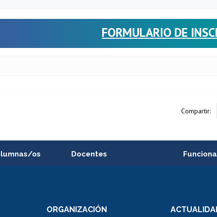
FORMULARIO DE INSC
Compartir:
alumnas/os
Docentes
Funciona
Postulación a concursos
Cursos inte
internos de investigación
capacitació
e asignaturas
Consulta a bases de datos
Bienestar d
 de notas
ORGANIZACIÓN
ACTUALIDA
Perfeccionamiento
Portal de m
 regular