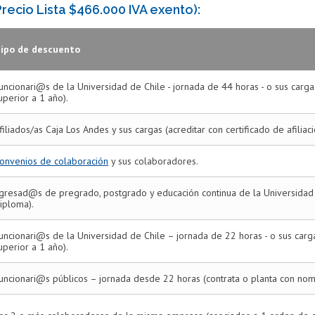
recio Lista $466.000 IVA exento):
ipo de descuento
uncionari@s de la Universidad de Chile - jornada de 44 horas - o sus carg
uperior a 1 año).
filiados/as Caja Los Andes y sus cargas (acreditar con certificado de afiliac
onvenios de colaboración
y sus colaboradores.
gresad@s de pregrado, postgrado y educación continua de la Universidad d
iploma).
uncionari@s de la Universidad de Chile – jornada de 22 horas - o sus car
uperior a 1 año).
uncionari@s públicos – jornada desde 22 horas (contrata o planta con nom