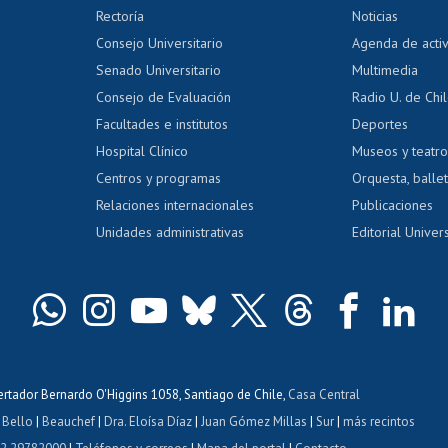
Editar Portafolio Académico
Certificado
Rectoría
Noticias
tal
Evaluación docente
Certificado
Consejo Universitario
Agenda de acti
dito alumnos
honorarios
Calificación académica
Senado Universitario
Multimedia
dito exalumnos
Gestión de 
Consejo de Evaluación
Radio U. de Chi
Postulación al AUCAI
y grados
Editar pági
Facultades e institutos
Deportes
Hospital Clínico
Museos y teatr
da tecnológica
Tarjeta TUI
Wifi
Acoso laboral
s
Centros y programas
Orquesta, ballet
Relaciones internacionales
Publicaciones
Unidades administrativas
Editorial Univers
bertador Bernardo O'Higgins 1058, Santiago de Chile,
Casa Central
 Bello
|
Beauchef
|
Dra. Eloísa Díaz
|
Juan Gómez Millas
|
Sur
|
más recintos