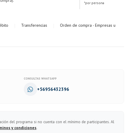
compra).
*por persona
|
|
ébito
Transferencias
Orden de compra - Empresas u
CONSULTAS WHATSAPP
+56956432396
ación del programa si no cuenta con el mínimo de participantes. Al
minos y condiciones
.