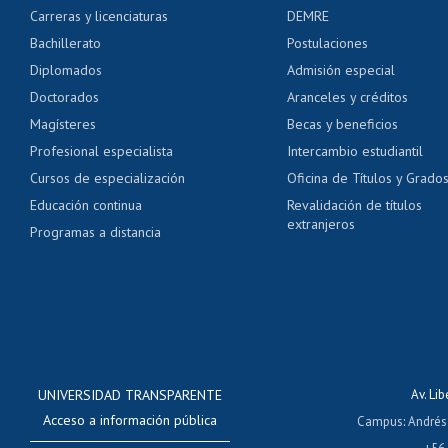
Carreras y licenciaturas
DEMRE
Servicio médico y den
Bachillerato
Postulaciones
Pago de arancel y cré
Diplomados
Admisión especial
Pago de arancel y cré
Doctorados
Aranceles y créditos
Certificado de títulos 
Magísteres
Becas y beneficios
Profesional especialista
Intercambio estudiantil
Mi Uchile
Ayu
Cursos de especialización
Oficina de Títulos y Grado
Educación continua
Revalidación de títulos
extranjeros
Programas a distancia
UNIVERSIDAD TRANSPARENTE
Av. Li
Acceso a información pública
Campus
:
Andrés