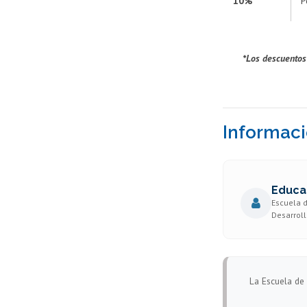
10%
P
*Los descuentos
Informaci
Educa
Escuela d
Desarroll
La Escuela de 