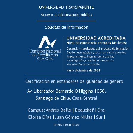
Consulta a bases de datos
UNIVERSIDAD TRANSPARENTE
Perfeccionamiento
Acceso a información pública
Editar Portafolio Académico
Solicitud de información
Evaluación docente
Calificación académica
Postulación al AUCAI
Funcionarias/os
Cursos internos de capacitación
Bienestar del personal
Certificación en estándares de igualdad de género
Portal de movilidad interna
Certificado de renta
Av. Libertador Bernardo O'Higgins 1058,
Santiago de Chile,
Casa Central
Certificado de renta honorarios
Gestión de correo uchile
Campus
:
Andrés Bello
|
Beauchef
|
Dra.
Editar páginas blancas
Eloísa Díaz
|
Juan Gómez Millas
|
Sur
|
más recintos
Extranjeras/os