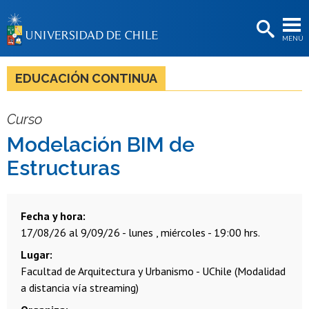
EXTENSIÓN
MENÚ
BIBLIOTECAS
LA UNIVERSIDAD
EDUCACIÓN CONTINUA
Postulantes
Curso
Estudiantes
Modelación BIM de
Académicas/os
Estructuras
Funcionarias/os
Egresadas/os
Fecha y hora
17/08/26 al 9/09/26 - lunes , miércoles - 19:00 hrs.
Lugar
Facultad de Arquitectura y Urbanismo - UChile (Modalidad
a distancia vía streaming)