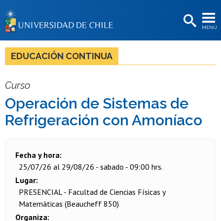
EXTENSIÓN
MENÚ
BIBLIOTECAS
LA UNIVERSIDAD
EDUCACIÓN CONTINUA
Postulantes
Curso
Estudiantes
Operación de Sistemas de
Académicas/os
Refrigeración con Amoníaco
Funcionarias/os
Egresadas/os
Fecha y hora
25/07/26 al 29/08/26 - sabado - 09:00 hrs.
Lugar
PRESENCIAL - Facultad de Ciencias Físicas y
Matemáticas (Beaucheff 850)
Organiza