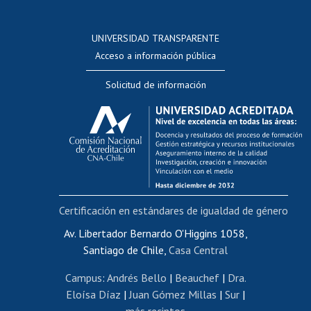
Postulación a concursos internos de investigación
Consulta a bases de datos
UNIVERSIDAD TRANSPARENTE
Perfeccionamiento
Acceso a información pública
Editar Portafolio Académico
Solicitud de información
Evaluación docente
Calificación académica
Postulación al AUCAI
Funcionarias/os
Cursos internos de capacitación
Bienestar del personal
Certificación en estándares de igualdad de género
Portal de movilidad interna
Certificado de renta
Av. Libertador Bernardo O'Higgins 1058,
Santiago de Chile,
Casa Central
Certificado de renta honorarios
Gestión de correo uchile
Campus
:
Andrés Bello
|
Beauchef
|
Dra.
Editar páginas blancas
Eloísa Díaz
|
Juan Gómez Millas
|
Sur
|