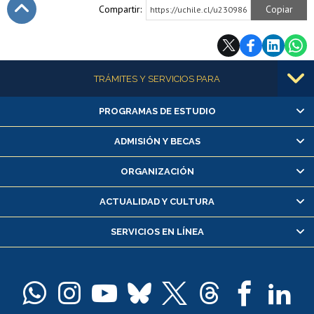
Compartir:
Copiar
https://uchile.cl/u230986
Subir
Más información
TRÁMITES Y SERVICIOS PARA
PROGRAMAS DE ESTUDIO
Alumnas/os y exalumnas/os
Matrícula en línea
ADMISIÓN Y BECAS
Inscripción y cambio de asignaturas
ORGANIZACIÓN
Consulta y certificado de notas
Certificado de alumno regular
ACTUALIDAD Y CULTURA
Servicio médico y dental
SERVICIOS EN LÍNEA
Pago de arancel y crédito alumnos
Pago de arancel y crédito exalumnos
Certificado de títulos y grados
Docentes