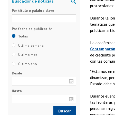
protocolarias:
Por título o palabra clave
Durante la jor
temáticas que 
prácticas artí
Todas
La académica 
Última semana
Contemporáne
Último mes
de creciente p
con las comun
Último año
“Estamos en m
Desde
dinamizan, per
Estado debe ha
Hasta
Durante el enc
las fronteras 
personas migr
personas migr