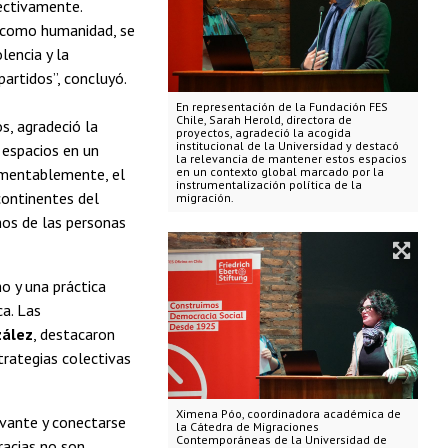
ectivamente.
 como humanidad, se
lencia y la
artidos”, concluyó.
En representación de la Fundación FES
Chile, Sarah Herold, directora de
os, agradeció la
proyectos, agradeció la acogida
institucional de la Universidad y destacó
 espacios en un
la relevancia de mantener estos espacios
Lamentablemente, el
en un contexto global marcado por la
instrumentalización política de la
continentes del
migración.
hos de las personas
o y una práctica
ca. Las
ález
, destacaron
trategias colectivas
Ximena Póo, coordinadora académica de
evante y conectarse
la Cátedra de Migraciones
Contemporáneas de la Universidad de
racias no son