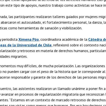
 sin este tipo de apoyos, nuestro trabajo como activistas se hace in
nada, las participantes realizaron talleres guiados por mujeres mig
abarcaron el autocuidado, el fortalecimiento personal, la danza, la
sticas como herramientas de sanación y visibilización.
y periodista
Ximena Póo
, coordinadora académica de la
Cátedra d
as de la Universidad de Chile
, reflexionó sobre el contexto nac
olarización y retroceso en materia de derechos humanos, particula
idades migrantes.
omentos muy difíciles, de mucha polarización. Las organizaciones 
o no pueden cargar con el peso de la historia que le corresponde al
cerse responsable y garante de los derechos de las personas migra
uentro, las asistentes realizaron un llamado unánime a poner fin a 
y avanzar en procesos de regularización migratoria que reconozcan l
antes. “Estamos en un contexto de marcado retroceso de derechos
antes son vistas como menos que humanas. Por eso hoy decimos co