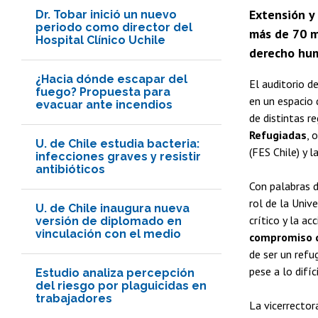
Extensión y 
Dr. Tobar inició un nuevo
periodo como director del
más de 70 m
Hospital Clínico Uchile
derecho huma
¿Hacia dónde escapar del
El auditorio de
fuego? Propuesta para
en un espacio 
evacuar ante incendios
de distintas r
Refugiadas
, 
U. de Chile estudia bacteria:
(FES Chile) y l
infecciones graves y resistir
antibióticos
Con palabras d
rol de la Univ
U. de Chile inaugura nueva
crítico y la a
versión de diplomado en
vinculación con el medio
compromiso q
de ser un refu
pese a lo difí
Estudio analiza percepción
del riesgo por plaguicidas en
trabajadores
La vicerrector