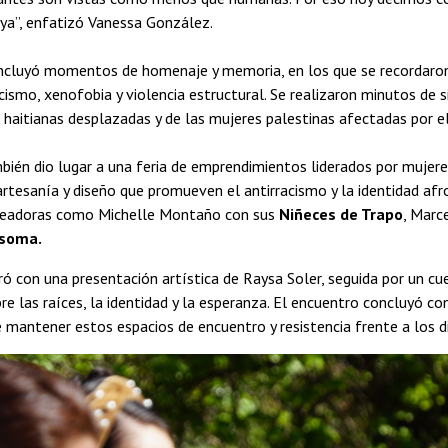
 ya”, enfatizó Vanessa González.
incluyó momentos de homenaje y memoria, en los que se recordaron
cismo, xenofobia y violencia estructural. Se realizaron minutos de 
 haitianas desplazadas y de las mujeres palestinas afectadas por e
bién dio lugar a una feria de emprendimientos liderados por mujere
rtesanía y diseño que promueven el antirracismo y la identidad afr
creadoras como Michelle Montaño con sus
Niñeces de Trapo
, Marc
soma.
ró con una presentación artística de Raysa Soler, seguida por un cue
bre las raíces, la identidad y la esperanza. El encuentro concluyó c
 mantener estos espacios de encuentro y resistencia frente a los d