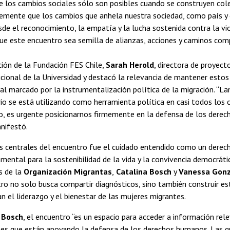
e los cambios sociales sólo son posibles cuando se construyen col
emente que los cambios que anhela nuestra sociedad, como país y
de el reconocimiento, la empatía y la lucha sostenida contra la vio
ue este encuentro sea semilla de alianzas, acciones y caminos comp
ión de la Fundación FES Chile,
Sarah Herold
, directora de proyect
ucional de la Universidad y destacó la relevancia de mantener estos
l marcado por la instrumentalización política de la migración. “
o se está utilizando como herramienta política en casi todos los 
, es urgente posicionarnos firmemente en la defensa de los derec
nifestó.
s centrales del encuentro fue el cuidado entendido como un derech
amental para la sostenibilidad de la vida y la convivencia democráti
s de la
Organización Migrantas
,
Catalina Bosch
y
Vanessa Gonz
ro no solo busca compartir diagnósticos, sino también construir es
n el liderazgo y el bienestar de las mujeres migrantes.
 Bosch
, el encuentro “es un espacio para acceder a información rel
nes que están apoyando la defensa de los derechos humanos. Las g