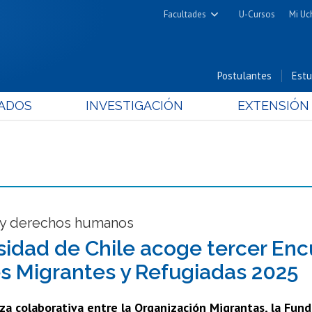
Facultades
U-Cursos
Mi Uc
Arquitectura y Urbanismo
Ciencias
Postulantes
Estu
Cs. Físicas y Matemáticas
ADOS
INVESTIGACIÓN
EXTENSIÓN
Cs. Químicas y Farmacéuticas
Cs. Veterinarias y Pecuarias
Derecho
Filosofía y Humanidades
Medicina
Estudios Avanzados en Educación
 y derechos humanos
Nutrición y Tecnología de
sidad de Chile acoge tercer En
Alimentos
s Migrantes y Refugiadas 2025
za colaborativa entre la Organización Migrantas, la Funda