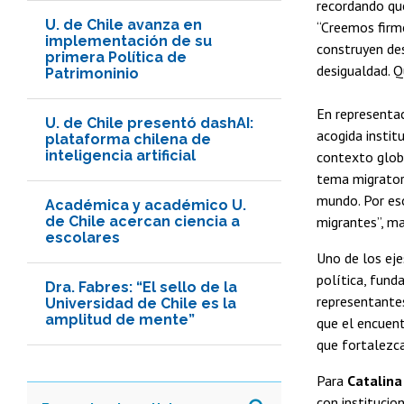
recordando qu
U. de Chile avanza en
“Creemos firm
implementación de su
construyen des
primera Política de
desigualdad. Q
Patrimoninio
En representac
U. de Chile presentó dashAI:
acogida instit
plataforma chilena de
inteligencia artificial
contexto globa
tema migratori
mundo. Por eso
Académica y académico U.
de Chile acercan ciencia a
migrantes”, ma
escolares
Uno de los eje
política, fund
Dra. Fabres: “El sello de la
representante
Universidad de Chile es la
amplitud de mente”
que el encuent
que fortalezca
Para
Catalina
con institucio