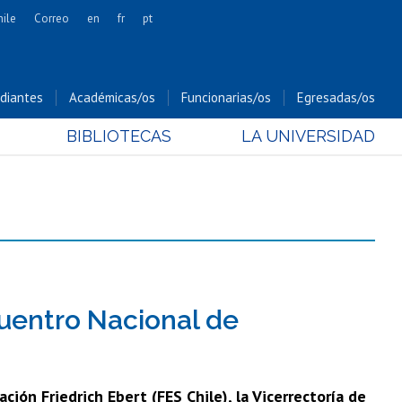
hile
Correo
en
fr
pt
Artes
Cs. Agronómicas
diantes
Académicas/os
Funcionarias/os
Egresadas/os
Cs. Forestales y Conservación
BIBLIOTECAS
LA UNIVERSIDAD
Cs. Sociales
Comunicación e Imagen
Economía y Negocios
Gobierno
Odontología
Estudios Internacionales
Bachillerato
cuentro Nacional de
Hospital Clínico
ción Friedrich Ebert (FES Chile), la Vicerrectoría de