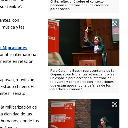
Chile, reflexionó sobre el contexto
nacional e internacional de creciente
sostenible”.
polarización.
rantes, con
 música y las
e Migraciones
ional e internacional
rmente en relación
Para Catalina Bosch, representante de la
Organización Migrantas, el encuentro “es
un espacio para acceder a información
apoyan, movilizan,
relevante y conectarse con instituciones
que están apoyando la defensa de los
 Estado chileno. El
derechos humanos”.
ntes”, señaló.
la militarización de
a dignidad de las
 humanos, donde las
n fuerza: