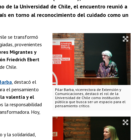
o de la Universidad de Chile, el encuentro reunió a
aís en torno al reconocimiento del cuidado como un
Chile se transformó
giadas, provenientes
res Migrantes y
ón Friedrich Ebert
de Chile.
 Barba
, destacó el
para el pensamiento
Pilar Barba, vicerrectora de Extensión y
Comunicaciones, destacó el rol de la
 la valentía y el
Universidad de Chile como institución
pública que busca ser un espacio para el
s la responsabilidad
pensamiento crítico.
transformadora. Hoy,
y la solidaridad,