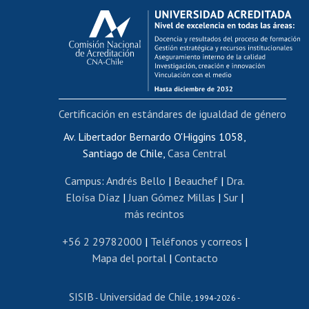
Calificación académica
Postulación al AUCAI
Funcionarias/os
Cursos internos de capacitación
Bienestar del personal
Certificación en estándares de igualdad de género
Portal de movilidad interna
Certificado de renta
Av. Libertador Bernardo O'Higgins 1058,
Santiago de Chile,
Casa Central
Certificado de renta honorarios
Gestión de correo uchile
Campus
:
Andrés Bello
|
Beauchef
|
Dra.
Editar páginas blancas
Eloísa Díaz
|
Juan Gómez Millas
|
Sur
|
más recintos
Extranjeras/os
Revalidación y reconocimiento de títulos
+56 2 29782000
|
Teléfonos y correos
|
Mapa del portal
|
Contacto
Postulación al Programa de Movilidad Estudiantil
Inscripción de asignaturas
SISIB
Universidad de Chile
Cursos de español
-
, 1994-2026 -