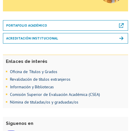
Lineamientos para el uso transparente de
inteligencia artificial en las tesis de la U. de Chile
PORTAFOLIO ACADÉMICO
ACREDITACIÓN INSTITUCIONAL
Calendario académico 2026
Enlaces de interés
Oficina de Títulos y Grados
Revalidación de títulos extranjeros
Información y Bibliotecas
Comisión Superior de Evaluación Académica (CSEA)
Nómina de tituladas/os y graduadas/os
Síguenos en