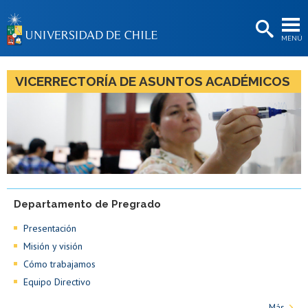
EXTENSIÓN
MENÚ
BIBLIOTECAS
LA UNIVERSIDAD
VICERRECTORÍA DE ASUNTOS ACADÉMICOS
Postulantes
Estudiantes
Académicas/os
Funcionarias/os
Departamento de Pregrado
Egresadas/os
Presentación
Misión y visión
Cómo trabajamos
Equipo Directivo
Más