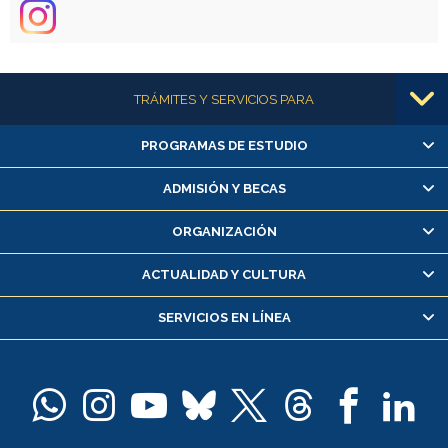
Más información
TRÁMITES Y SERVICIOS PARA
PROGRAMAS DE ESTUDIO
Alumnas/os y exalumnas/os
Matrícula en línea
ADMISIÓN Y BECAS
Inscripción y cambio de asignaturas
ORGANIZACIÓN
Consulta y certificado de notas
Certificado de alumno regular
ACTUALIDAD Y CULTURA
Servicio médico y dental
SERVICIOS EN LÍNEA
Pago de arancel y crédito alumnos
Pago de arancel y crédito exalumnos
Certificado de títulos y grados
Docentes
Postulación a concursos internos de investigación