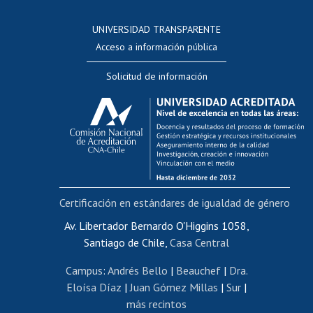
Consulta a bases de datos
UNIVERSIDAD TRANSPARENTE
Perfeccionamiento
Acceso a información pública
Editar Portafolio Académico
Solicitud de información
Evaluación docente
Calificación académica
Postulación al AUCAI
Funcionarias/os
Cursos internos de capacitación
Bienestar del personal
Certificación en estándares de igualdad de género
Portal de movilidad interna
Certificado de renta
Av. Libertador Bernardo O'Higgins 1058,
Santiago de Chile,
Casa Central
Certificado de renta honorarios
Gestión de correo uchile
Campus
:
Andrés Bello
|
Beauchef
|
Dra.
Editar páginas blancas
Eloísa Díaz
|
Juan Gómez Millas
|
Sur
|
más recintos
Extranjeras/os