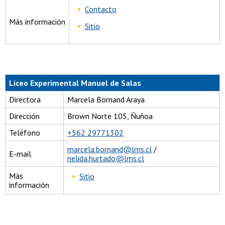
Contacto
Más información
Sitio
Liceo Experimental Manuel de Salas
Directora
Marcela Bornand Araya
Dirección
Brown Norte 105, Ñuñoa
Teléfono
+562 29771302
marcela.bornand@lms.cl
/
E-mail
nelida.hurtado@lms.cl
Más
Sitio
información