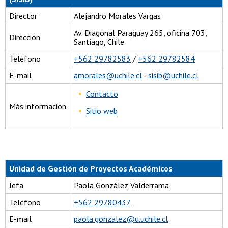
Director
Alejandro Morales Vargas
Av. Diagonal Paraguay 265, oficina 703,
Dirección
Santiago, Chile
Teléfono
+562 29782583
/
+562 29782584
E-mail
amorales@uchile.cl
-
sisib@uchile.cl
Contacto
Más información
Sitio web
Unidad de Gestión de Proyectos Académicos
Jefa
Paola González Valderrama
Teléfono
+562 29780437
E-mail
paola.gonzalez@u.uchile.cl