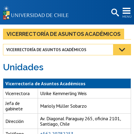
EXTENSIÓN
MENÚ
BIBLIOTECAS
LA UNIVERSIDAD
VICERRECTORÍA DE ASUNTOS ACADÉMICOS
Postulantes
VICERRECTORÍA DE ASUNTOS ACADÉMICOS
Estudiantes
Unidades
Académicas/os
Funcionarias/os
Vicerrectoría de Asuntos Académicos
Egresadas/os
Vicerrectora
Ulrike Kemmerling Weis
Jefa de
Marioly Müller Sobarzo
gabinete
Av. Diagonal Paraguay 265, oficina 2101,
Dirección
Santiago, Chile
Teléfono
+562 29782253