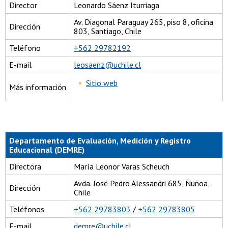
Director
Leonardo Sáenz Iturriaga
Av. Diagonal Paraguay 265, piso 8, oficina
Dirección
803, Santiago, Chile
Teléfono
+562 29782192
E-mail
leosaenz@uchile.cl
Sitio web
Más información
Departamento de Evaluación, Medición y Registro
Educacional (DEMRE)
Directora
María Leonor Varas Scheuch
Avda. José Pedro Alessandri 685, Ñuñoa,
Dirección
Chile
Teléfonos
+562 29783803
/
+562 29783805
E-mail
demre@uchile.cl