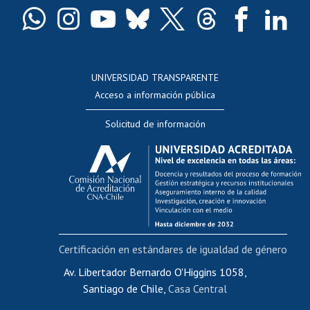
Docentes
Postulación a concursos internos de investigación
Consulta a bases de datos
UNIVERSIDAD TRANSPARENTE
Perfeccionamiento
Acceso a información pública
Editar Portafolio Académico
Solicitud de información
Evaluación docente
Calificación académica
Postulación al AUCAI
Funcionarias/os
Cursos internos de capacitación
Bienestar del personal
Certificación en estándares de igualdad de género
Portal de movilidad interna
Certificado de renta
Av. Libertador Bernardo O'Higgins 1058,
Santiago de Chile,
Casa Central
Certificado de renta honorarios
Gestión de correo uchile