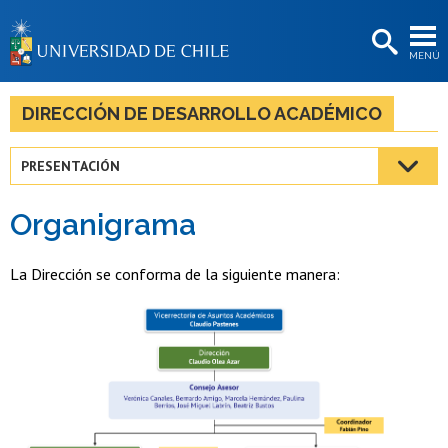
EXTENSIÓN
MENÚ
BIBLIOTECAS
LA UNIVERSIDAD
DIRECCIÓN DE DESARROLLO ACADÉMICO
Postulantes
PRESENTACIÓN
Estudiantes
Organigrama
Académicas/os
Funcionarias/os
La Dirección se conforma de la siguiente manera:
Egresadas/os