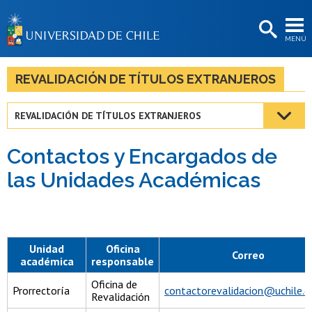
EXTENSIÓN
MENÚ
BIBLIOTECAS
LA UNIVERSIDAD
REVALIDACIÓN DE TÍTULOS EXTRANJEROS
Postulantes
REVALIDACIÓN DE TÍTULOS EXTRANJEROS
Estudiantes
Contactos y Encargados de
Académicas/os
las Unidades Académicas
Funcionarias/os
Egresadas/os
Unidad
Oficina
Correo
académica
responsable
Oficina de
Prorrectoría
contactorevalidacion@uchile.c
Revalidación