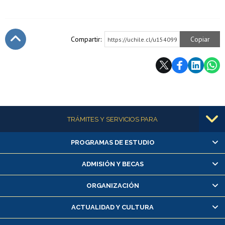
Compartir:
Copiar
https://uchile.cl/u154099
Subir
Más información
TRÁMITES Y SERVICIOS PARA
PROGRAMAS DE ESTUDIO
Alumnas/os y exalumnas/os
Matrícula en línea
ADMISIÓN Y BECAS
Inscripción y cambio de asignaturas
ORGANIZACIÓN
Consulta y certificado de notas
Certificado de alumno regular
ACTUALIDAD Y CULTURA
Servicio médico y dental