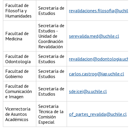
Facultad de
Secretaría de
Filosofía y
revalidaciones.filosofia@uchile.
Estudios
Humanidades
Secretaría de
Estudios -
Facultad de
Unidad de
serevalida.med@uchile.cl
Medicina
Coordinación
Revalidación
Facultad de
Secretaría de
revalidacion@odontologia.uchil
Odontología
Estudios
Facultad de
Secretaría de
carlos.castrog@iap.uchile.cl
Gobierno
Estudios
Facultad de
Secretaría de
Comunicación
sde.icei@u.uchile.cl
Estudios
e Imagen
Secretaría
Vicerrectoría
Técnica de la
de Asuntos
of_partes_revalida@uchile.cl
Comisión
Académicos
Especial