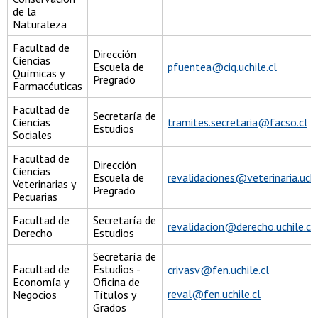
de la
Naturaleza
Facultad de
Dirección
Ciencias
Escuela de
pfuentea@ciq.uchile.cl
Químicas y
Pregrado
Farmacéuticas
Facultad de
Secretaría de
Ciencias
tramites.secretaria@facso.cl
Estudios
Sociales
Facultad de
Dirección
Ciencias
Escuela de
revalidaciones@veterinaria.uchi
Veterinarias y
Pregrado
Pecuarias
Facultad de
Secretaría de
revalidacion@derecho.uchile.cl
Derecho
Estudios
Secretaría de
Facultad de
Estudios -
crivasv@fen.uchile.cl
Economía y
Oficina de
reval@fen.uchile.cl
Negocios
Títulos y
Grados