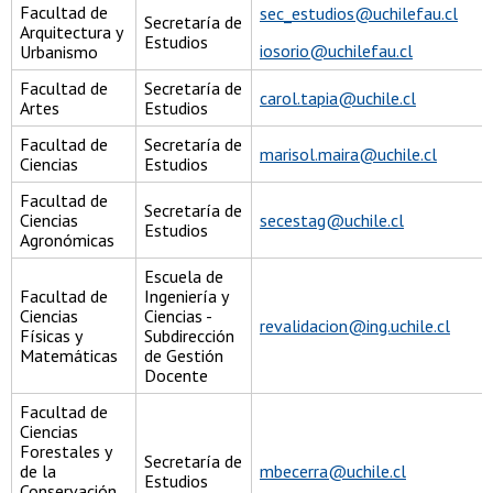
Facultad de
sec_estudios@uchilefau.cl
Secretaría de
Arquitectura y
Estudios
iosorio@uchilefau.cl
Urbanismo
Facultad de
Secretaría de
carol.tapia@uchile.cl
Artes
Estudios
Facultad de
Secretaría de
marisol.maira@uchile.cl
Ciencias
Estudios
Facultad de
Secretaría de
Ciencias
secestag@uchile.cl
Estudios
Agronómicas
Escuela de
Facultad de
Ingeniería y
Ciencias
Ciencias -
revalidacion@ing.uchile.cl
Físicas y
Subdirección
Matemáticas
de Gestión
Docente
Facultad de
Ciencias
Forestales y
Secretaría de
de la
mbecerra@uchile.cl
Estudios
Conservación