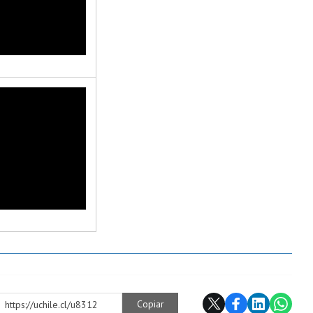
Copiar
https://uchile.cl/u8312