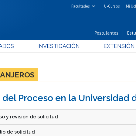
Facultades
U-Cursos
Mi Uc
Arquitectura y Urbanismo
Ciencias
Postulantes
Estu
Cs. Físicas y Matemáticas
ADOS
INVESTIGACIÓN
EXTENSIÓN
Cs. Químicas y Farmacéuticas
Cs. Veterinarias y Pecuarias
Derecho
RANJEROS
Filosofía y Humanidades
Medicina
 del Proceso en la Universidad 
Estudios Avanzados en Educación
Nutrición y Tecnología de
Alimentos
so y revisión de solicitud
dio de solicitud