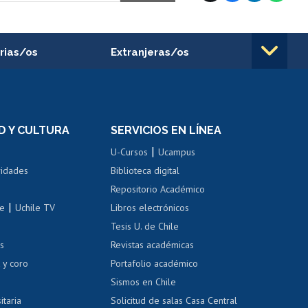
rias/os
Extranjeras/os
rnos de
Revalidación y reconocimiento
n
de títulos
el personal
Postulación al Programa de
Movilidad Estudiantil
D Y CULTURA
SERVICIOS EN LÍNEA
ovilidad interna
Inscripción de asignaturas
|
 de renta
U-Cursos
Ucampus
Cursos de español
 de renta
vidades
Biblioteca digital
Repositorio Académico
correo uchile
|
le
Uchile TV
Libros electrónicos
nas blancas
Tesis U. de Chile
os
Revistas académicas
, sexual y violencia
Denuncias administrativas
 y coro
Portafolio académico
Sismos en Chile
itaria
Solicitud de salas Casa Central