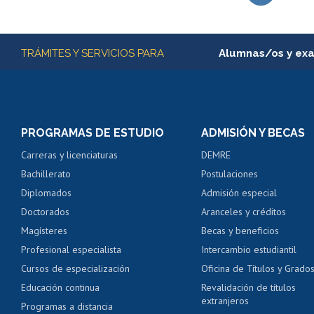
Subir
Más información
TRÁMITES Y SERVICIOS PARA
Alumnas/os y ex
Matrícula en línea
Inscripción y cambio d
Consulta y certificado
PROGRAMAS DE ESTUDIO
ADMISIÓN Y BECAS
Certificado de alumno
Carreras y licenciaturas
DEMRE
Servicio médico y den
Bachillerato
Postulaciones
Pago de arancel y cré
Diplomados
Admisión especial
Pago de arancel y cré
Doctorados
Aranceles y créditos
Certificado de títulos 
Magísteres
Becas y beneficios
Profesional especialista
Intercambio estudiantil
Mi Uchile
Ayu
Cursos de especialización
Oficina de Títulos y Grado
Educación continua
Revalidación de títulos
extranjeros
Programas a distancia