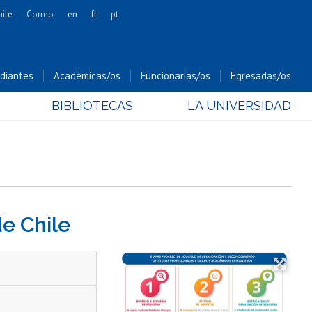
hile
Correo
en
fr
pt
Artes
Cs. Agronómicas
diantes
Académicas/os
Funcionarias/os
Egresadas/os
Cs. Forestales y Conservación
BIBLIOTECAS
LA UNIVERSIDAD
Cs. Sociales
Comunicación e Imagen
Economía y Negocios
Gobierno
Odontología
de Chile
Estudios Internacionales
Bachillerato
Hospital Clínico