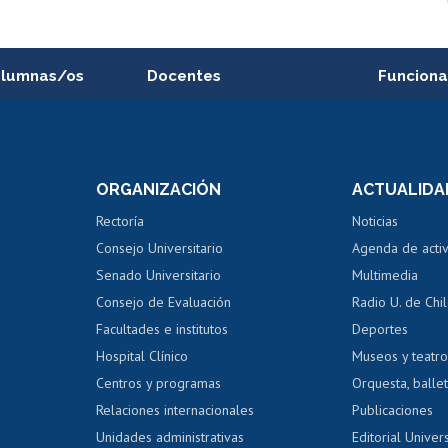
alumnas/os
Docentes
Funciona
Postulación a concursos
Cursos inte
internos de investigación
capacitació
e asignaturas
Consulta a bases de datos
Bienestar d
 de notas
ORGANIZACIÓN
ACTUALIDA
Perfeccionamiento
Portal de m
 regular
Editar Portafolio Académico
Certificado
Rectoría
Noticias
tal
Evaluación docente
Certificado
Consejo Universitario
Agenda de acti
dito alumnos
honorarios
Calificación académica
Senado Universitario
Multimedia
dito exalumnos
Gestión de 
Consejo de Evaluación
Radio U. de Chi
Postulación al AUCAI
y grados
Editar pági
Facultades e institutos
Deportes
Hospital Clínico
Museos y teatr
da tecnológica
Tarjeta TUI
Wifi
Acoso laboral
s
Centros y programas
Orquesta, ballet
Relaciones internacionales
Publicaciones
Unidades administrativas
Editorial Univers