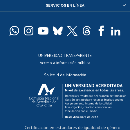
SERVICIOS EN LÍNEA
Pago de arancel y crédito alumnos
Pago de arancel y crédito exalumnos
Certificado de títulos y grados
Docentes
Postulación a concursos internos de investigación
Consulta a bases de datos
UNIVERSIDAD TRANSPARENTE
Perfeccionamiento
Acceso a información pública
Editar Portafolio Académico
Solicitud de información
Evaluación docente
Calificación académica
Postulación al AUCAI
Funcionarias/os
Cursos internos de capacitación
Bienestar del personal
Certificación en estándares de igualdad de género
Portal de movilidad interna