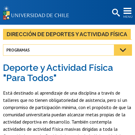
EXTENSIÓN
MENÚ
BIBLIOTECAS
LA UNIVERSIDAD
DIRECCIÓN DE DEPORTES Y ACTIVIDAD FÍSICA
Postulantes
PROGRAMAS
Estudiantes
Deporte y Actividad Física
Académicas/os
"Para Todos"
Funcionarias/os
Está destinado al aprendizaje de una disciplina a través de
Egresadas/os
talleres que no tienen obligatoriedad de asistencia, pero sí un
compromiso de participación minima, con el propósito de que la
comunidad universitaria puedan alcanzar metas propias de la
actividad deportiva en desarrollo. También contempla
actividades de actividad física masivas dirigidas a toda la