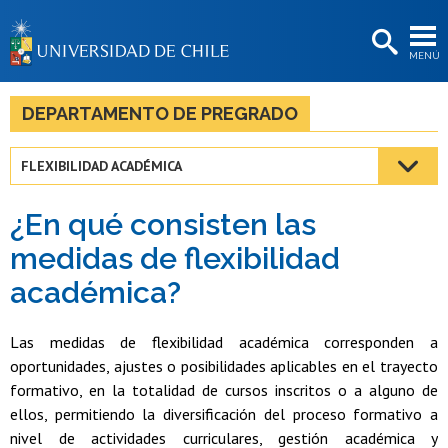
EXTENSIÓN
MENÚ
BIBLIOTECAS
LA UNIVERSIDAD
DEPARTAMENTO DE PREGRADO
Postulantes
FLEXIBILIDAD ACADÉMICA
Estudiantes
¿En qué consisten las
Académicas/os
medidas de flexibilidad
Funcionarias/os
académica?
Egresadas/os
Las medidas de flexibilidad académica corresponden a
oportunidades, ajustes o posibilidades aplicables en el trayecto
formativo, en la totalidad de cursos inscritos o a alguno de
ellos, permitiendo la diversificación del proceso formativo a
nivel de actividades curriculares, gestión académica y