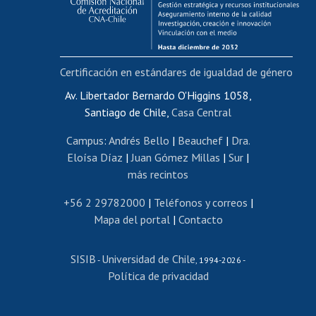
Funcionarias/os
Cursos internos de capacitación
Bienestar del personal
Certificación en estándares de igualdad de género
Portal de movilidad interna
Certificado de renta
Av. Libertador Bernardo O'Higgins 1058,
Santiago de Chile,
Casa Central
Certificado de renta honorarios
Gestión de correo uchile
Campus
:
Andrés Bello
|
Beauchef
|
Dra.
Editar páginas blancas
Eloísa Díaz
|
Juan Gómez Millas
|
Sur
|
más recintos
Extranjeras/os
Revalidación y reconocimiento de títulos
+56 2 29782000
|
Teléfonos y correos
|
Mapa del portal
|
Contacto
Postulación al Programa de Movilidad Estudiantil
Inscripción de asignaturas
SISIB
Universidad de Chile
Cursos de español
-
, 1994-2026 -
Política de privacidad
Mi Uchile
Ayuda tecnológica
Tarjeta TUI
Wifi