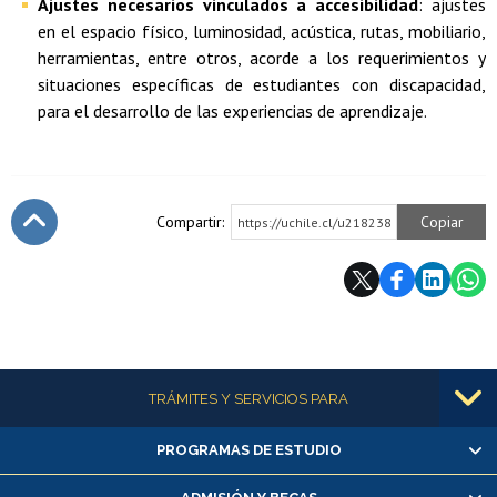
Ajustes necesarios vinculados a accesibilidad
: ajustes
en el espacio físico, luminosidad, acústica, rutas, mobiliario,
herramientas, entre otros, acorde a los requerimientos y
situaciones específicas de estudiantes con discapacidad,
para el desarrollo de las experiencias de aprendizaje.
Compartir:
Copiar
https://uchile.cl/u218238
Subir
Más información
TRÁMITES Y SERVICIOS PARA
PROGRAMAS DE ESTUDIO
Alumnas/os y exalumnas/os
Matrícula en línea